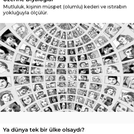
Mutluluk, kişinin müspet (olumlu) kederi ve ıstırabın
yokluğuyla ölçülür.
Ya dünya tek bir ülke olsaydı?