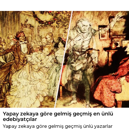
Y
a
z
a
r
l
a
r
Yapay zekaya göre gelmiş geçmiş en ünlü
edebiyatçılar
Yapay zekaya göre gelmiş geçmiş ünlü yazarlar