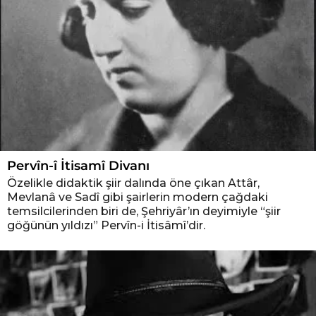
Pervîn-î İtisamî Divanı
Özelikle didaktik şiir dalında öne çıkan Attâr,
Mevlanâ ve Sadî gibi şairlerin modern çağdaki
temsilcilerinden biri de, Şehriyâr’ın deyimiyle “şiir
göğünün yıldızı” Pervîn-i İtisâmî’dir.