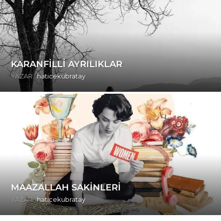
KARANFİLLİ AYRILIKLAR
YAZAR:
haticekubratay
MAAZALLAH SAKİNLERİ
YAZAR:
haticekubratay