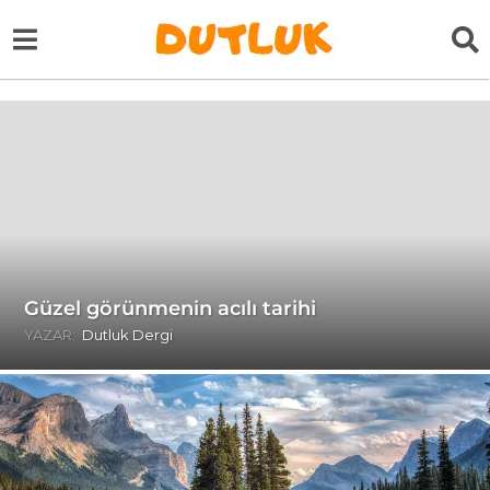
Güzel görünmenin acılı tarihi
YAZAR:
Dutluk Dergi