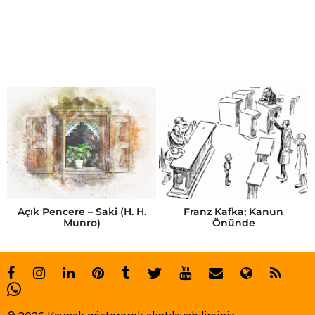
t
Açık Pencere – Saki (H. H.
Franz Kafka; Kanun
Munro)
Önünde