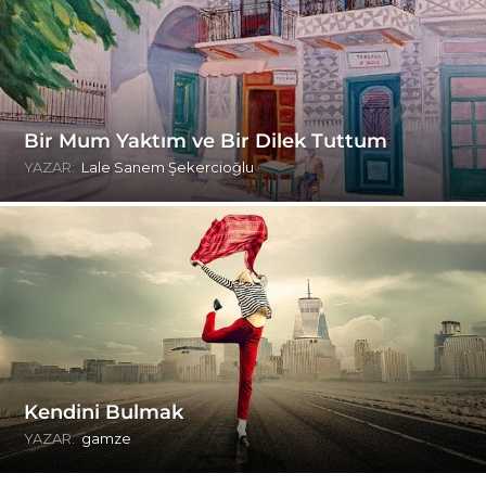
Bir Mum Yaktım ve Bir Dilek Tuttum
YAZAR:
Lale Sanem Şekercioğlu
Kendini Bulmak
YAZAR:
gamze