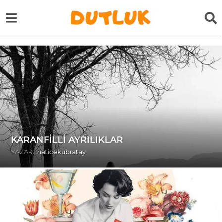
KARANFİLLİ AYRILIKLAR
YAZAR:
haticekubratay