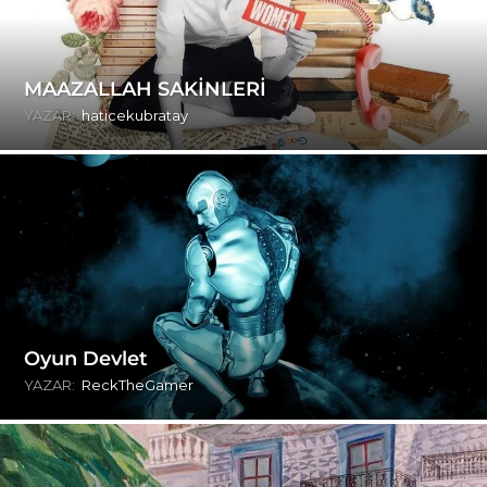
MAAZALLAH SAKİNLERİ
YAZAR:
haticekubratay
Oyun Devlet
YAZAR:
ReckTheGamer