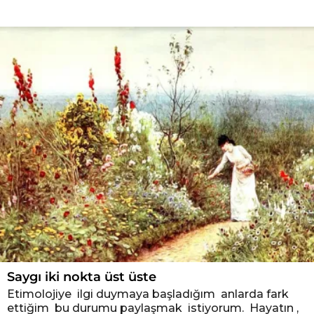
D
e
n
e
m
e
l
e
r
Saygı iki nokta üst üste
Etimolojiye ilgi duymaya başladığım anlarda fark
ettiğim bu durumu paylaşmak istiyorum. Hayatın ,