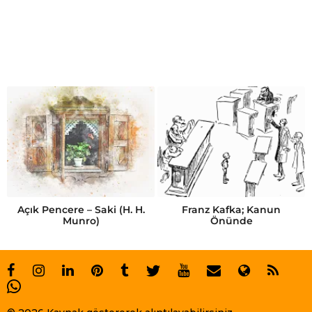
a
l
t
ı
r
ı
k
Açık Pencere – Saki (H. H.
Franz Kafka; Kanun
Munro)
Önünde