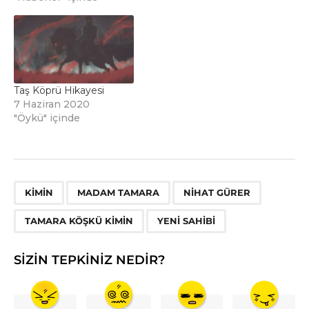
Taş Köprü Hikayesi
7 Haziran 2020
"Öykü" içinde
,
,
,
,
KIMIN
MADAM TAMARA
NIHAT GÜRER
TAMARA KÖŞKÜ KIMIN
YENI SAHIBI
SIZIN TEPKINIZ NEDIR?