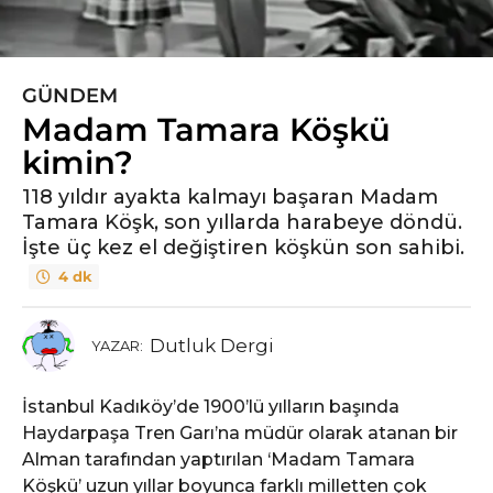
GÜNDEM
5
Madam Tamara Köşkü
y
ı
kimin?
l
118 yıldır ayakta kalmayı başaran Madam
ö
Tamara Köşk, son yıllarda harabeye döndü.
n
İşte üç kez el değiştiren köşkün son sahibi.
c
4 dk
e
5
y
Dutluk Dergi
YAZAR:
ı
l
İstanbul Kadıköy’de 1900’lü yılların başında
ö
Haydarpaşa Tren Garı’na müdür olarak atanan bir
n
Alman tarafından yaptırılan ‘Madam Tamara
c
Köşkü’ uzun yıllar boyunca farklı milletten çok
e