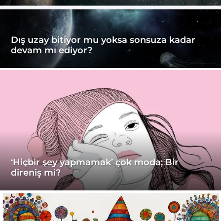
Dış uzay bitiyor mu yoksa sonsuza kadar
devam mı ediyor?
‘Hiçbir şey yapmamak’ çok moda; Bir
direniş mi?