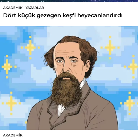
AKADEMIK
,
YAZARLAR
Dört küçük gezegen keşfi heyecanlandırdı
AKADEMIK