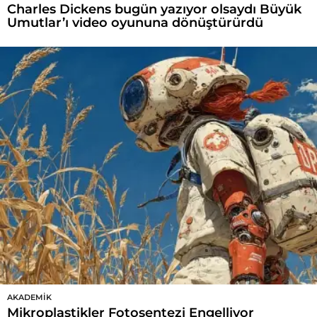
Charles Dickens bugün yazıyor olsaydı Büyük
Umutlar’ı video oyununa dönüştürürdü
AKADEMIK
Mikroplastikler Fotosentezi Engelliyor