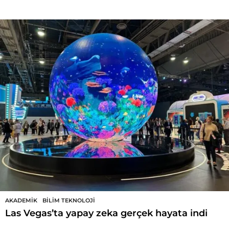
D
u
t
l
u
k
D
e
r
g
i
AKADEMIK
,
BILIM TEKNOLOJI
Las Vegas’ta yapay zeka gerçek hayata indi