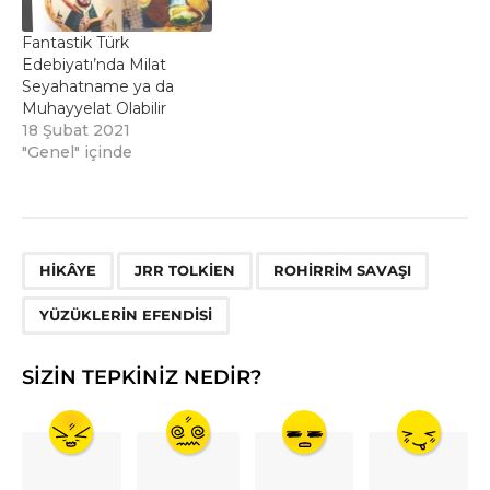
Fantastik Türk
Edebiyatı’nda Milat
Seyahatname ya da
Muhayyelat Olabilir
18 Şubat 2021
"Genel" içinde
,
,
,
HIKÂYE
JRR TOLKIEN
ROHIRRIM SAVAŞI
YÜZÜKLERIN EFENDISI
SIZIN TEPKINIZ NEDIR?