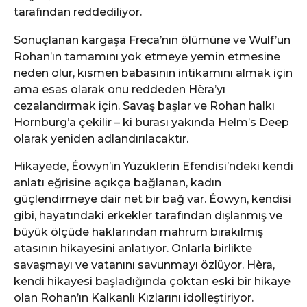
tarafından reddediliyor.
Sonuçlanan kargaşa Freca’nın ölümüne ve Wulf’un
Rohan’ın tamamını yok etmeye yemin etmesine
neden olur, kısmen babasının intikamını almak için
ama esas olarak onu reddeden Hèra’yı
cezalandırmak için. Savaş başlar ve Rohan halkı
Hornburg’a çekilir – ki burası yakında Helm’s Deep
olarak yeniden adlandırılacaktır.
Hikayede, Éowyn’in Yüzüklerin Efendisi’ndeki kendi
anlatı eğrisine açıkça bağlanan, kadın
güçlendirmeye dair net bir bağ var. Éowyn, kendisi
gibi, hayatındaki erkekler tarafından dışlanmış ve
büyük ölçüde haklarından mahrum bırakılmış
atasının hikayesini anlatıyor. Onlarla birlikte
savaşmayı ve vatanını savunmayı özlüyor. Hèra,
kendi hikayesi başladığında çoktan eski bir hikaye
olan Rohan’ın Kalkanlı Kızlarını idolleştiriyor.