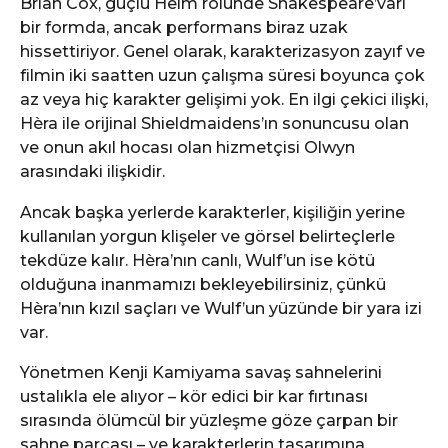
Brian Cox, güçlü Helm rolünde Shakespeare’vari
bir formda, ancak performans biraz uzak
hissettiriyor. Genel olarak, karakterizasyon zayıf ve
filmin iki saatten uzun çalışma süresi boyunca çok
az veya hiç karakter gelişimi yok. En ilgi çekici ilişki,
Hèra ile orijinal Shieldmaidens’ın sonuncusu olan
ve onun akıl hocası olan hizmetçisi Olwyn
arasındaki ilişkidir.
Ancak başka yerlerde karakterler, kişiliğin yerine
kullanılan yorgun klişeler ve görsel belirteçlerle
tekdüze kalır. Hèra’nın canlı, Wulf’un ise kötü
olduğuna inanmamızı bekleyebilirsiniz, çünkü
Hèra’nın kızıl saçları ve Wulf’un yüzünde bir yara izi
var.
Yönetmen Kenji Kamiyama savaş sahnelerini
ustalıkla ele alıyor – kör edici bir kar fırtınası
sırasında ölümcül bir yüzleşme göze çarpan bir
sahne parçası – ve karakterlerin tasarımına