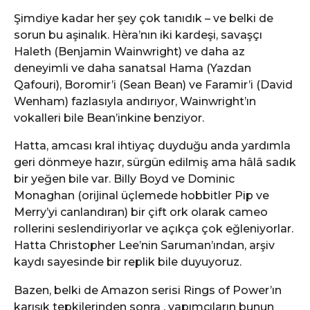
Şimdiye kadar her şey çok tanıdık – ve belki de
sorun bu aşinalık. Hèra’nın iki kardeşi, savaşçı
Haleth (Benjamin Wainwright) ve daha az
deneyimli ve daha sanatsal Hama (Yazdan
Qafouri), Boromir’i (Sean Bean) ve Faramir’i (David
Wenham) fazlasıyla andırıyor, Wainwright’ın
vokalleri bile Bean’inkine benziyor.
Hatta, amcası kral ihtiyaç duyduğu anda yardımla
geri dönmeye hazır, sürgün edilmiş ama hâlâ sadık
bir yeğen bile var. Billy Boyd ve Dominic
Monaghan (orijinal üçlemede hobbitler Pip ve
Merry’yi canlandıran) bir çift ork olarak cameo
rollerini seslendiriyorlar ve açıkça çok eğleniyorlar.
Hatta Christopher Lee’nin Saruman’ından, arşiv
kaydı sayesinde bir replik bile duyuyoruz.
Bazen, belki de Amazon serisi Rings of Power’ın
karışık tepkilerinden sonra , yapımcıların bunun