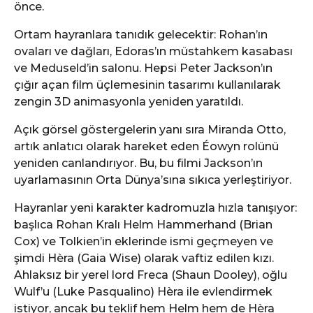
önce.
Ortam hayranlara tanıdık gelecektir: Rohan’ın
ovaları ve dağları, Edoras’ın müstahkem kasabası
ve Meduseld’in salonu. Hepsi Peter Jackson’ın
çığır açan film üçlemesinin tasarımı kullanılarak
zengin 3D animasyonla yeniden yaratıldı.
Açık görsel göstergelerin yanı sıra Miranda Otto,
artık anlatıcı olarak hareket eden Éowyn rolünü
yeniden canlandırıyor. Bu, bu filmi Jackson’ın
uyarlamasının Orta Dünya’sına sıkıca yerleştiriyor.
Hayranlar yeni karakter kadromuzla hızla tanışıyor:
başlıca Rohan Kralı Helm Hammerhand (Brian
Cox) ve Tolkien’in eklerinde ismi geçmeyen ve
şimdi Hèra (Gaia Wise) olarak vaftiz edilen kızı.
Ahlaksız bir yerel lord Freca (Shaun Dooley), oğlu
Wulf’u (Luke Pasqualino) Hèra ile evlendirmek
istiyor, ancak bu teklif hem Helm hem de Hèra