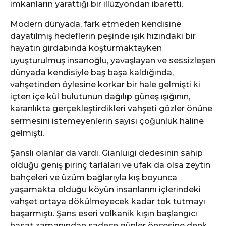
imkanların yarattığı bir illüzyondan ibaretti.
Modern dünyada, fark etmeden kendisine
dayatılmış hedeflerin peşinde ışık hızındaki bir
hayatın girdabında koşturmaktayken
uyuşturulmuş insanoğlu, yavaşlayan ve sessizleşen
dünyada kendisiyle baş başa kaldığında,
vahşetinden öylesine korkar bir hale gelmişti ki
içten içe kül bulutunun dağılıp güneş ışığının,
karanlıkta gerçekleştirdikleri vahşeti gözler önüne
sermesini istemeyenlerin sayısı çoğunluk haline
gelmişti.
Şanslı olanlar da vardı. Gianluigi dedesinin sahip
olduğu geniş pirinç tarlaları ve ufak da olsa zeytin
bahçeleri ve üzüm bağlarıyla kış boyunca
yaşamakta olduğu köyün insanlarını içlerindeki
vahşet ortaya dökülmeyecek kadar tok tutmayı
başarmıştı. Şans eseri volkanik kışın başlangıcı
hasat zamanından sadece günler öncesine denk