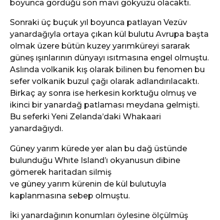
boyunca gördüğü son mavi gökyüzü olacaktı.
Sonraki üç buçuk yıl boyunca patlayan Vezüv
yanardağıyla ortaya çıkan kül bulutu Avrupa başta
olmak üzere bütün kuzey yarımküreyi sararak
güneş ışınlarının dünyayı ısıtmasına engel olmuştu.
Aslında volkanik kış olarak bilinen bu fenomen bu
sefer volkanik buzul çağı olarak adlandırılacaktı.
Birkaç ay sonra ise herkesin korktuğu olmuş ve
ikinci bir yanardağ patlaması meydana gelmişti.
Bu seferki Yeni Zelanda’daki Whakaari
yanardağıydı.
Güney yarım kürede yer alan bu dağ üstünde
bulunduğu Whıte Island’ı okyanusun dibine
gömerek haritadan silmiş
ve güney yarım kürenin de kül bulutuyla
kaplanmasına sebep olmuştu.
İki yanardağının konumları öylesine ölçülmüş