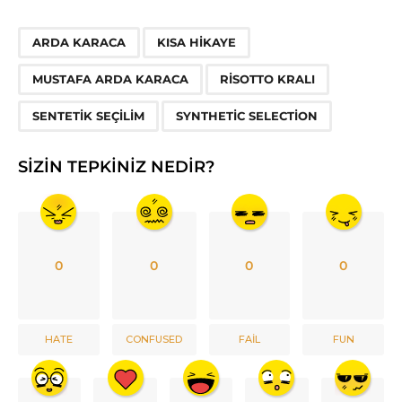
,
,
,
,
,
ARDA KARACA
KISA HIKAYE
MUSTAFA ARDA KARACA
RISOTTO KRALI
SENTETIK SEÇILIM
SYNTHETIC SELECTION
SIZIN TEPKINIZ NEDIR?
0
0
0
0
HATE
CONFUSED
FAIL
FUN