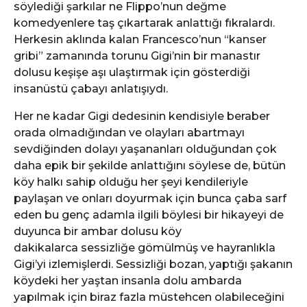
söylediği şarkılar ne Flippo’nun değme
komedyenlere taş çıkartarak anlattığı fıkralardı.
Herkesin aklında kalan Francesco’nun “kanser
gribi” zamanında torunu Gigi’nin bir manastır
dolusu keşişe aşı ulaştırmak için gösterdiği
insanüstü çabayı anlatışıydı.
Her ne kadar Gigi dedesinin kendisiyle beraber
orada olmadığından ve olayları abartmayı
sevdiğinden dolayı yaşananları olduğundan çok
daha epik bir şekilde anlattığını söylese de, bütün
köy halkı sahip olduğu her şeyi kendileriyle
paylaşan ve onları doyurmak için bunca çaba sarf
eden bu genç adamla ilgili böylesi bir hikayeyi de
duyunca bir ambar dolusu köy
dakikalarca sessizliğe gömülmüş ve hayranlıkla
Gigi’yi izlemişlerdi. Sessizliği bozan, yaptığı şakanın
köydeki her yaştan insanla dolu ambarda
yapılmak için biraz fazla müstehcen olabileceğini