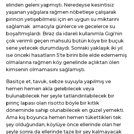
elinden geleni yapmıştı. Neredeyse kesintisiz
yaşanan yağışlara rağmen nöbetleşe çalışarak
pirincin yetişebilmesi için en uygun su miktarını
sağlamak amacıyla günlerce ve gecelerce su
boşaltmışlardı. Biraz da idareli kullanımla Gigi’nin
çok verimli geçen mahsulü bütün köye bir buçuk
sene yetecek durumdaydı. Sonraki yaklaşık iki yıl
ise önceki hasatların 5’te birini bile elde edememiş
olmalarına rağmen köy genelinde açlıktan ölen
kimsenin olmamasını sağlamıştı.
Basitçe et, tavuk, sebze suyuyla yapılmış ve
hemen hemen akla gelebilecek veya
bulunabilecek her şeyle tatlandırılabilecek bir
pirinç lapası olan risotto böyle bir kıtlık
döneminde sahip olunabilecek en güzel yemekti.
Ama kış boyunca hemen hemen tükettikleri tek
şey olduğundan, köylüye önce ellerinde olan her
şeyle sonra da ellerinde taze bir şey kalmayacak