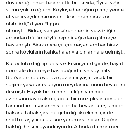
düşündüğünden tereddütlü bir tavırla, “İyi ki sığır
sürün yoktu oğlum. Köylüye her öğün pirinç yerine
et yedirseydin namusunu koruman biraz zor
olabilirdi,” diyen Flippo
olmuştu. Birkaç saniye süren gergin sessizliğin
ardından bütün köylü hep bir ağızdan gülmeye
başlamıştı. Biraz önce çıt çıkmayan ambar biraz
sonra köylülerin kahkahalarıyla çınlar hale gelmişti.
Kül bulutu dağılıp da kış etkisini yitirdiğinde, hayat
normale dönmeye başladığında ise köy halkı
Gigi’ye ömrü boyunca gözlerini yaşartacak bir
sürpriz yaşatarak köyün meydanına onun heykelini
dikmişti. Büyük bir minnettarlığın yanında
azımsanmayacak ölçüdeki bir muziplikle köylüler
tarafından tasarlanmış olan bu heykel, karşısından
bakana tabak şekline getirdiği iki elinin içinde
risotto taşıyarak üstüne yürümekte olan Gigi’ye
baktığı hissini uyandırıyordu. Altında da mermer