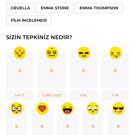
,
,
,
CRUELLA
EMMA STONE
EMMA THOMPSON
FILM INCELEMESI
SIZIN TEPKINIZ NEDIR?
0
0
0
0
HATE
CONFUSED
FAIL
FUN
0
0
0
0
0