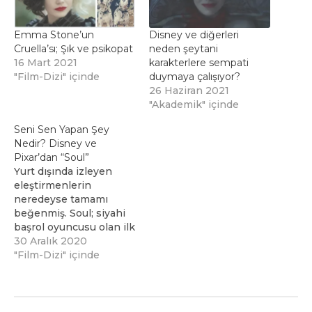
Emma Stone’un
Disney ve diğerleri
Cruella’sı; Şık ve psikopat
neden şeytani
16 Mart 2021
karakterlere sempati
"Film-Dizi" içinde
duymaya çalışıyor?
26 Haziran 2021
"Akademik" içinde
Seni Sen Yapan Şey
Nedir? Disney ve
Pixar’dan “Soul”
Yurt dışında izleyen
eleştirmenlerin
neredeyse tamamı
beğenmiş. Soul; siyahi
başrol oyuncusu olan ilk
animasyon filmi. Filme
30 Aralık 2020
yönelik eleştiriler de
"Film-Dizi" içinde
var. Her halükarda
merak uyandırıyor film.