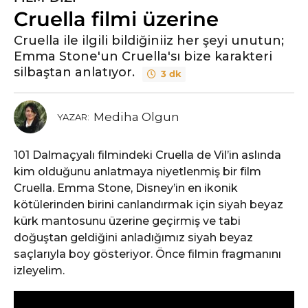
Cruella filmi üzerine
y
ı
Cruella ile ilgili bildiğiniiz her şeyi unutun;
l
Emma Stone'un Cruella'sı bize karakteri
ö
silbaştan anlatıyor.
3 dk
n
c
e
Mediha Olgun
YAZAR:
5
y
101 Dalmaçyalı filmindeki Cruella de Vil’in aslında
ı
kim olduğunu anlatmaya niyetlenmiş bir film
l
Cruella. Emma Stone, Disney’in en ikonik
ö
kötülerinden birini canlandırmak için siyah beyaz
n
kürk mantosunu üzerine geçirmiş ve tabi
c
doğuştan geldiğini anladığımız siyah beyaz
e
saçlarıyla boy gösteriyor. Önce filmin fragmanını
izleyelim.