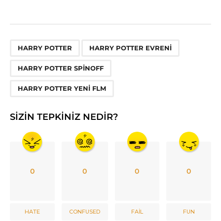
,
,
,
HARRY POTTER
HARRY POTTER EVRENI
HARRY POTTER SPINOFF
HARRY POTTER YENI FLM
SIZIN TEPKINIZ NEDIR?
0
0
0
0
HATE
CONFUSED
FAIL
FUN