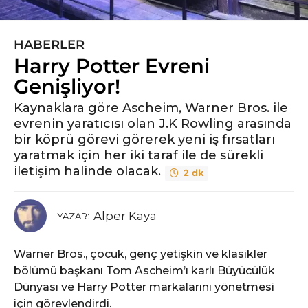
HABERLER
6
Harry Potter Evreni
y
ı
Genişliyor!
l
Kaynaklara göre Ascheim, Warner Bros. ile
ö
evrenin yaratıcısı olan J.K Rowling arasında
n
bir köprü görevi görerek yeni iş fırsatları
c
yaratmak için her iki taraf ile de sürekli
e
iletişim halinde olacak.
2 dk
6
y
ı
Alper Kaya
YAZAR:
l
ö
Warner Bros., çocuk, genç yetişkin ve klasikler
n
bölümü başkanı Tom Ascheim’ı karlı Büyücülük
c
Dünyası ve Harry Potter markalarını yönetmesi
e
için görevlendirdi.