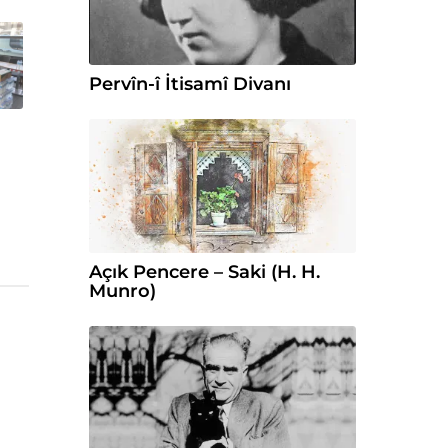
Pervîn-î İtisamî Divanı
Açık Pencere – Saki (H. H.
Munro)