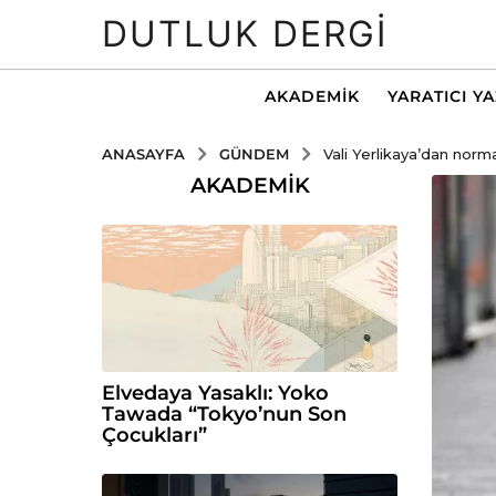
DUTLUK DERGI
AKADEMIK
YARATICI Y
GÜNDEM
ANASAYFA
Vali Yerlikaya’dan norm
AKADEMIK
Elvedaya Yasaklı: Yoko
Tawada “Tokyo’nun Son
Çocukları”