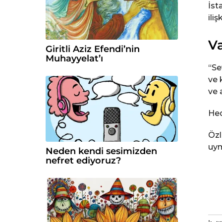
İst
ili
Va
Giritli Aziz Efendi’nin
Muhayyelat’ı
“Se
ve 
ve 
He
Özl
uym
Neden kendi sesimizden
nefret ediyoruz?