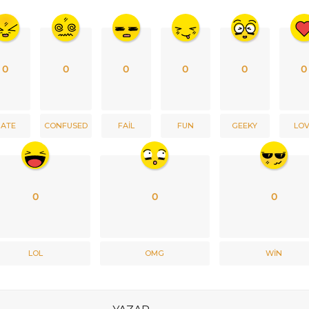
0
0
0
0
0
0
ATE
CONFUSED
FAIL
FUN
GEEKY
LO
0
0
0
LOL
OMG
WIN