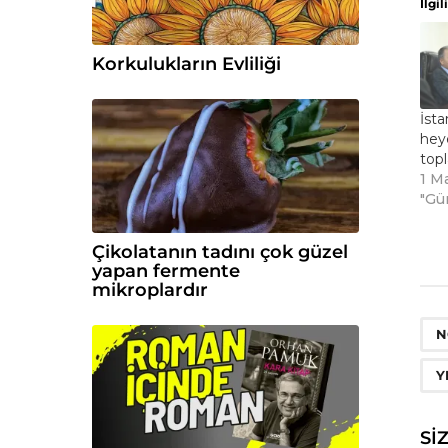
İlgili
Korkulukların Evliliği
İsta
hey
topl
1 M
"Gü
Çikolatanın tadını çok güzel
yapan fermente
mikroplardır
N
Y
SI