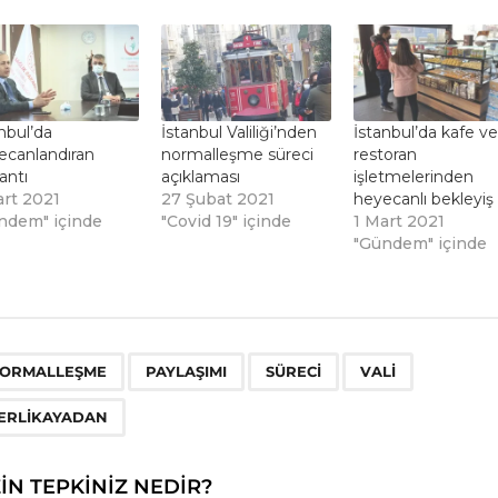
nbul’da
İstanbul Valiliği’nden
İstanbul’da kafe ve
ecanlandıran
normalleşme süreci
restoran
antı
açıklaması
işletmelerinden
art 2021
27 Şubat 2021
heyecanlı bekleyiş
ndem" içinde
"Covid 19" içinde
1 Mart 2021
"Gündem" içinde
,
,
,
,
ORMALLEŞME
PAYLAŞIMI
SÜRECI
VALI
ERLIKAYADAN
ZIN TEPKINIZ NEDIR?