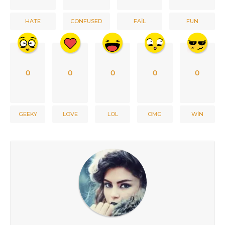
HATE
CONFUSED
FAIL
FUN
0
0
0
0
0
GEEKY
LOVE
LOL
OMG
WIN