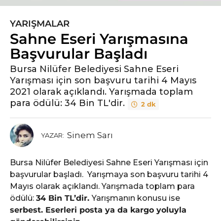
YARIŞMALAR
6
Sahne Eseri Yarışmasına
y
ı
Başvurular Başladı
l
Bursa Nilüfer Belediyesi Sahne Eseri
ö
Yarışması için son başvuru tarihi 4 Mayıs
n
2021 olarak açıklandı. Yarışmada toplam
c
para ödülü: 34 Bin TL'dir.
2 dk
e
6
y
Sinem Sarı
YAZAR:
ı
l
Bursa Nilüfer Belediyesi Sahne Eseri Yarışması için
ö
başvurular başladı. Yarışmaya son başvuru tarihi 4
n
Mayıs olarak açıklandı. Yarışmada toplam para
c
ödülü:
34 Bin TL’dir.
Yarışmanın konusu ise
e
serbest. Eserleri posta ya da kargo yoluyla