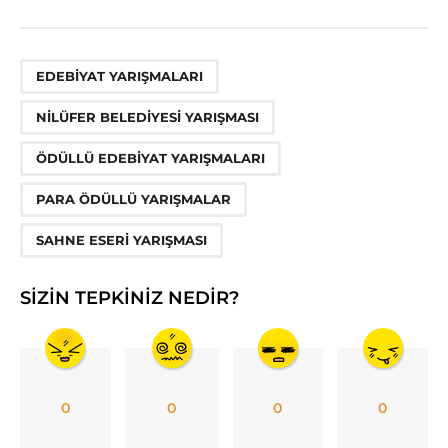
,
,
,
,
EDEBIYAT YARIŞMALARI
NILÜFER BELEDIYESI YARIŞMASI
ÖDÜLLÜ EDEBIYAT YARIŞMALARI
PARA ÖDÜLLÜ YARIŞMALAR
SAHNE ESERI YARIŞMASI
SIZIN TEPKINIZ NEDIR?
0
0
0
0