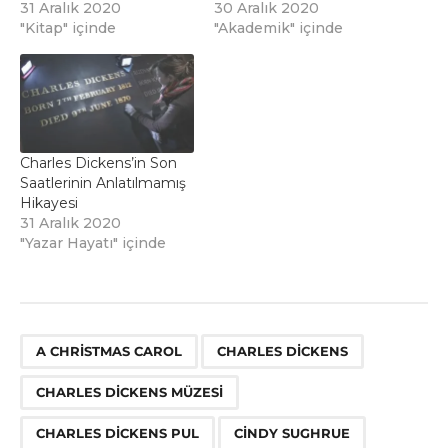
31 Aralık 2020
30 Aralık 2020
"Kitap" içinde
"Akademik" içinde
Charles Dickens’in Son
Saatlerinin Anlatılmamış
Hikayesi
31 Aralık 2020
"Yazar Hayatı" içinde
,
,
,
,
A CHRISTMAS CAROL
CHARLES DICKENS
CHARLES DICKENS MÜZESI
CHARLES DICKENS PUL
CINDY SUGHRUE