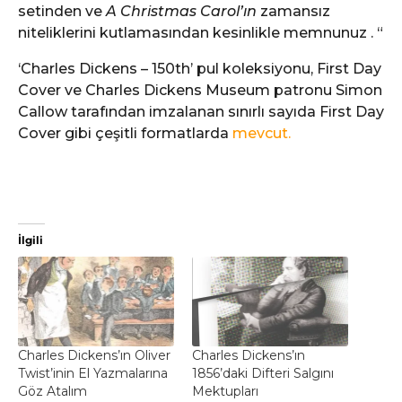
setinden ve
A Christmas Carol’ın
zamansız
niteliklerini kutlamasından kesinlikle memnunuz . “
‘Charles Dickens – 150th’ pul koleksiyonu, First Day
Cover ve Charles Dickens Museum patronu Simon
Callow tarafından imzalanan sınırlı sayıda First Day
Cover gibi çeşitli formatlarda
mevcut.
İlgili
Charles Dickens’ın Oliver
Charles Dickens’ın
Twist’inin El Yazmalarına
1856’daki Difteri Salgını
Göz Atalım
Mektupları