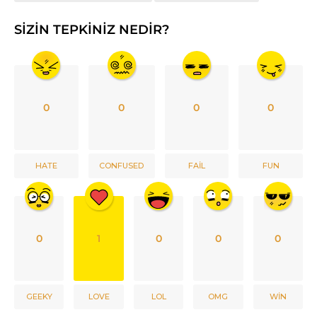
SIZIN TEPKINIZ NEDIR?
0
0
0
0
HATE
CONFUSED
FAIL
FUN
0
1
0
0
0
GEEKY
LOVE
LOL
OMG
WIN