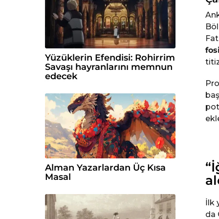
Ank
Bö
Fat
fos
Yüzüklerin Efendisi: Rohirrim
tit
Savaşı hayranlarını memnun
edecek
Pro
baş
pot
ekl
“İ
Alman Yazarlardan Üç Kısa
Masal
al
İlk
da 