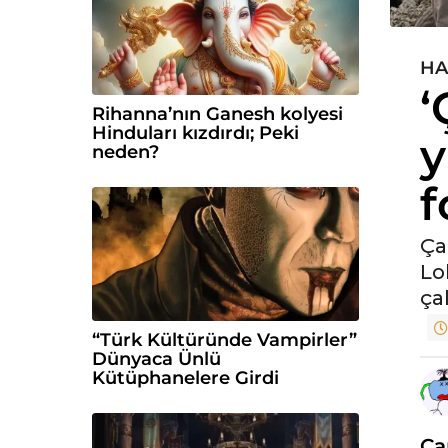
HA
5
‘
y
Rihanna’nın Ganesh kolyesi
ı
Hinduları kızdırdı; Peki
y
l
neden?
ö
f
n
c
e
Ça
5
Lo
y
ça
ı
l
“Türk Kültüründe Vampirler”
ö
Dünyaca Ünlü
Kütüphanelere Girdi
n
c
e
Ça