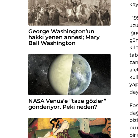
kay
“19
uzu
George Washington’un
iğn
hakkı yenen annesi; Mary
çün
Ball Washington
kil
tab
zam
ale
kul
yap
day
NASA Venüs’e “taze gözler”
Fos
gönderiyor. Peki neden?
dağ
biz
bu 
bir