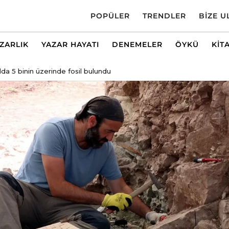
POPÜLER
TRENDLER
BIZE U
AZARLIK
YAZAR HAYATI
DENEMELER
ÖYKÜ
KIT
lda 5 binin üzerinde fosil bulundu