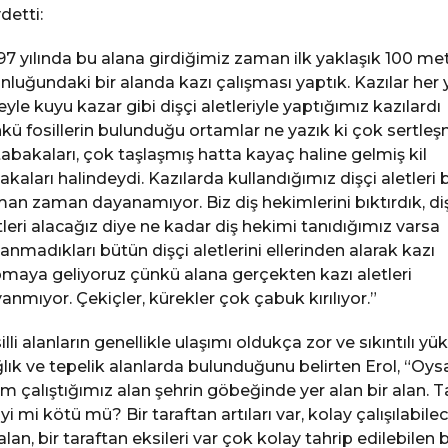
detti:
97 yılında bu alana girdiğimiz zaman ilk yaklaşık 100 me
nluğundaki bir alanda kazı çalışması yaptık. Kazılar her y
eyle kuyu kazar gibi dişçi aletleriyle yaptığımız kazılardı
kü fosillerin bulunduğu ortamlar ne yazık ki çok sertleş
 tabakaları, çok taşlaşmış hatta kayaç haline gelmiş kil
akaları halindeydi. Kazılarda kullandığımız dişçi aletleri b
an zaman dayanamıyor. Biz diş hekimlerini bıktırdık, di
tleri alacağız diye ne kadar diş hekimi tanıdığımız varsa
lanmadıkları bütün dişçi aletlerini ellerinden alarak kazı
maya geliyoruz çünkü alana gerçekten kazı aletleri
anmıyor. Çekiçler, kürekler çok çabuk kırılıyor.”
illi alanların genellikle ulaşımı oldukça zor ve sıkıntılı yü
lık ve tepelik alanlarda bulunduğunu belirten Erol, “Oys
im çalıştığımız alan şehrin göbeğinde yer alan bir alan. T
iyi mi kötü mü? Bir taraftan artıları var, kolay çalışılabile
 alan, bir taraftan eksileri var çok kolay tahrip edilebilen b