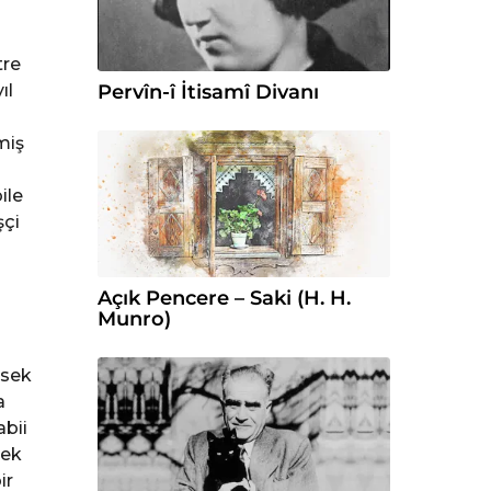
tre
ıl
Pervîn-î İtisamî Divanı
miş
ile
şçi
Açık Pencere – Saki (H. H.
Munro)
ksek
a
abii
cek
ir