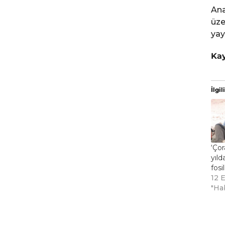
Ana
üze
yay
Ka
İlgili
‘Çor
yıld
fosi
12 E
"Ha