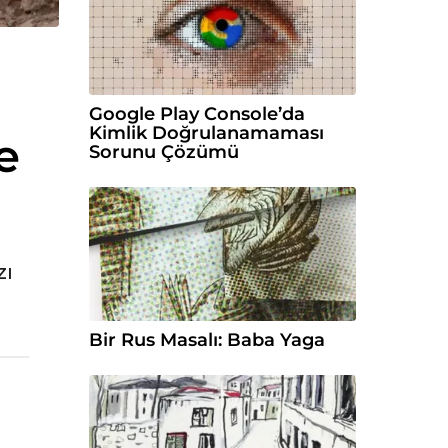
Google Play Console’da
Kimlik Doğrulanamaması
e
Sorunu Çözümü
zı
Bir Rus Masalı: Baba Yaga