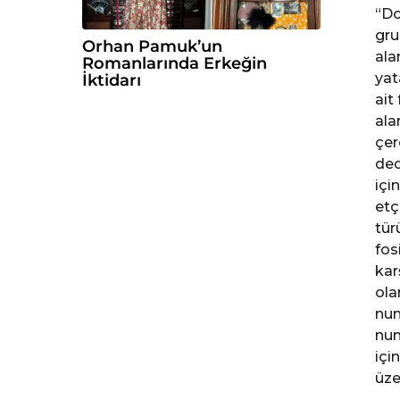
“Do
gru
Orhan Pamuk’un
ala
Romanlarında Erkeğin
yat
İktidarı
ait
ala
çer
ded
içi
etç
tür
fos
kar
ola
num
num
içi
üze