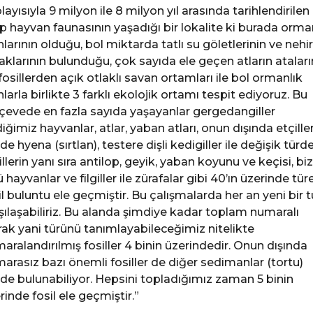
layısıyla 9 milyon ile 8 milyon yıl arasında tarihlendirilen 
p hayvan faunasının yaşadığı bir lokalite ki burada orma
nlarının olduğu, bol miktarda tatlı su göletlerinin ve nehir
aklarının bulunduğu, çok sayıda ele geçen atların atalar
 fosillerden açık otlaklı savan ortamları ile bol ormanlık
nlarla birlikte 3 farklı ekolojik ortamı tespit ediyoruz. Bu
çevede en fazla sayıda yaşayanlar gergedangiller
iğimiz hayvanlar, atlar, yaban atları, onun dışında etçille
nde hyena (sırtlan), testere dişli kedigiller ile değişik türd
illerin yanı sıra antilop, geyik, yaban koyunu ve keçisi, bi
ü hayvanlar ve filgiller ile zürafalar gibi 40’ın üzerinde türe
il buluntu ele geçmiştir. Bu çalışmalarda her an yeni bir t
şılaşabiliriz. Bu alanda şimdiye kadar toplam numaralı
rak yani türünü tanımlayabileceğimiz nitelikte
aralandırılmış fosiller 4 binin üzerindedir. Onun dışında
arasız bazı önemli fosiller de diğer sedimanlar (tortu)
nde bulunabiliyor. Hepsini topladığımız zaman 5 binin
rinde fosil ele geçmiştir.”