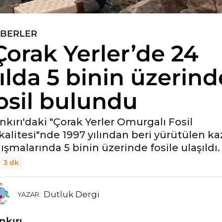
BERLER
Çorak Yerler’de 24
ılda 5 binin üzerind
osil bulundu
nkırı'daki "Çorak Yerler Omurgalı Fosil
kalitesi"nde 1997 yılından beri yürütülen ka
lışmalarında 5 binin üzerinde fosile ulaşıldı.
3 dk
Dutluk Dergi
YAZAR:
nkırı