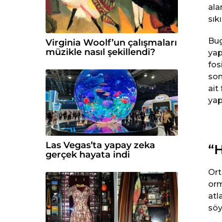
ala
sıkı
Bug
Virginia Woolf’un çalışmaları
müzikle nasıl şekillendi?
yap
fos
son
ait
yap
Las Vegas’ta yapay zeka
“H
gerçek hayata indi
Ort
orm
atl
söy