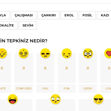
,
,
,
,
,
YLA
ÇALIŞMASI
ÇANKIRI
EROL
FOSIL
KAZI
OKALITE
SEVIM
ZIN TEPKINIZ NEDIR?
0
0
0
0
0
0
ATE
CONFUSED
FAIL
FUN
GEEKY
LO