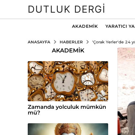
DUTLUK DERGI
AKADEMIK
YARATICI Y
HABERLER
ANASAYFA
'Çorak Yerler'de 24 yı
AKADEMIK
Zamanda yolculuk mümkün
mü?