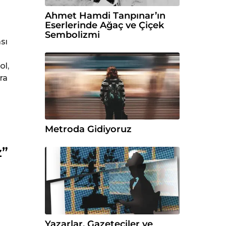
Ahmet Hamdi Tanpınar’ın
Eserlerinde Ağaç ve Çiçek
Sembolizmi
sı
ol,
ra
Metroda Gidiyoruz
z”
Yazarlar, Gazeteciler ve