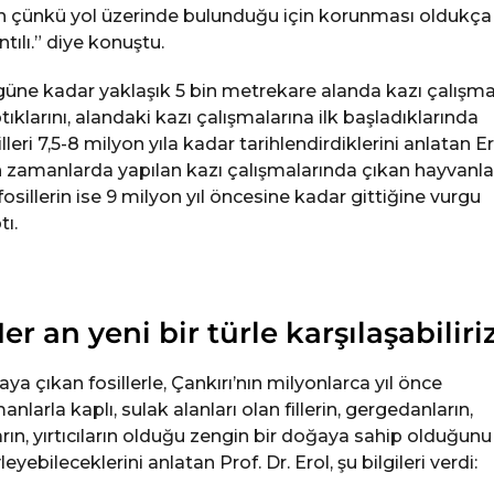
n çünkü yol üzerinde bulunduğu için korunması oldukça
ntılı.” diye konuştu.
üne kadar yaklaşık 5 bin metrekare alanda kazı çalışma
tıklarını, alandaki kazı çalışmalarına ilk başladıklarında
illeri 7,5-8 milyon yıla kadar tarihlendirdiklerini anlatan Er
 zamanlarda yapılan kazı çalışmalarında çıkan hayvanla
 fosillerin ise 9 milyon yıl öncesine kadar gittiğine vurgu
tı.
er an yeni bir türle karşılaşabiliri
aya çıkan fosillerle, Çankırı’nın milyonlarca yıl önce
anlarla kaplı, sulak alanları olan fillerin, gergedanların,
arın, yırtıcıların olduğu zengin bir doğaya sahip olduğunu
leyebileceklerini anlatan Prof. Dr. Erol, şu bilgileri verdi: