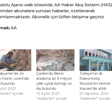
dolu Ajansı web sitesinde, AA Haber Akış Sistemi (HAS)
rinden abonelere sunulan haberler, özetlenerek
ımlanmaktadır. Abonelik için lütfen iletişime geçiniz.
ynak:
AA
akyerler’de 24
Çankırı’da fillerin
Türkiye’nin ilk
a 5 binin üzerinde
atalarına ait 9 milyon
Paleontoloji
l bulundu
yıllık uyluk kemiği ve
Müzesi’nin temeli
ylül 2021
diş bulundu
Kayseri’de atıldı
berler" içinde
10 Eylül 2021
21 Ağustos 2021
"Haberler" içinde
"Haberler" içinde