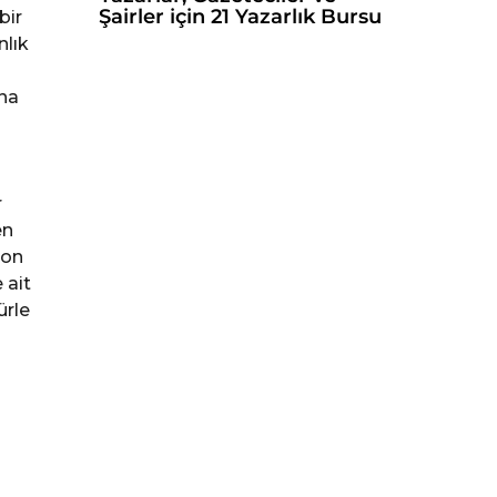
Şairler için 21 Yazarlık Bursu
bir
nlık
ına
r
en
zon
 ait
ürle