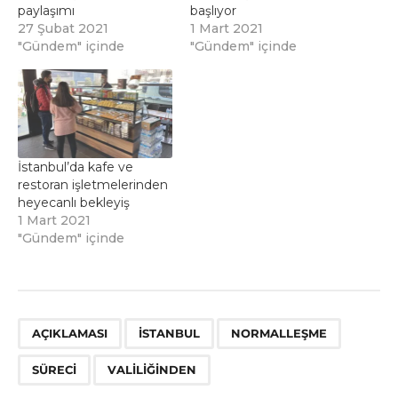
paylaşımı
başlıyor
27 Şubat 2021
1 Mart 2021
"Gündem" içinde
"Gündem" içinde
İstanbul’da kafe ve
restoran işletmelerinden
heyecanlı bekleyiş
1 Mart 2021
"Gündem" içinde
,
,
,
,
AÇIKLAMASI
ISTANBUL
NORMALLEŞME
SÜRECI
VALILIĞINDEN