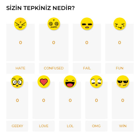
SIZIN TEPKINIZ NEDIR?
0
0
0
0
HATE
CONFUSED
FAIL
FUN
0
0
0
0
0
GEEKY
LOVE
LOL
OMG
WIN