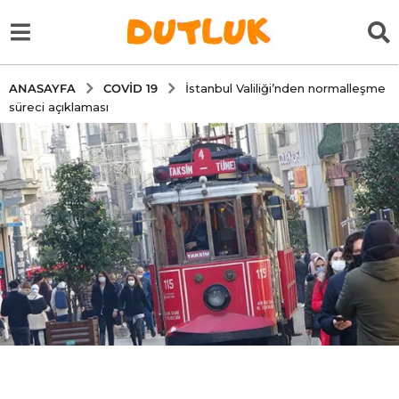
COVID 19
ANASAYFA
İstanbul Valiliği’nden normalleşme
süreci açıklaması
5
y