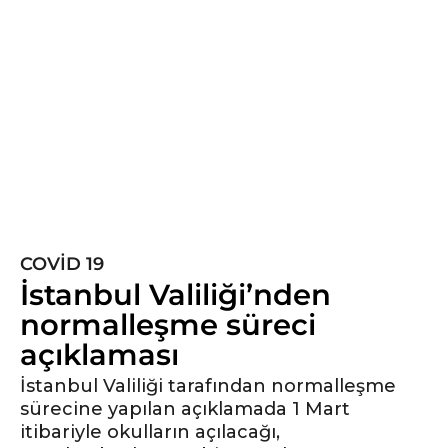
ı
l
ö
n
c
e
5
y
ı
l
COVID 19
ö
İstanbul Valiliği’nden
n
c
normalleşme süreci
e
açıklaması
İstanbul Valiliği tarafından normalleşme
sürecine yapılan açıklamada 1 Mart
itibariyle okulların açılacağı,