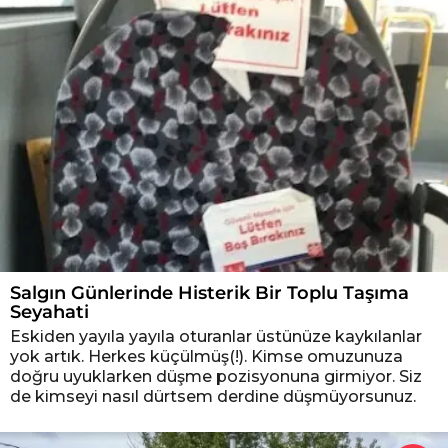
Salgın Günlerinde Histerik Bir Toplu Taşıma
Seyahati
Eskiden yayıla yayıla oturanlar üstünüze kaykılanlar
yok artık. Herkes küçülmüş(!). Kimse omuzunuza
doğru uyuklarken düşme pozisyonuna girmiyor. Siz
de kimseyi nasıl dürtsem derdine düşmüyorsunuz.