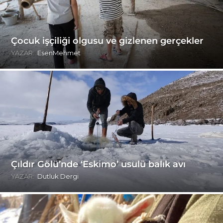
Çocuk işçiliği olgusu ve gizlenen gerçekler
YAZAR:
EsenMehmet
Çıldır Gölü’nde ‘Eskimo’ usulü balık avı
YAZAR:
Dutluk Dergi