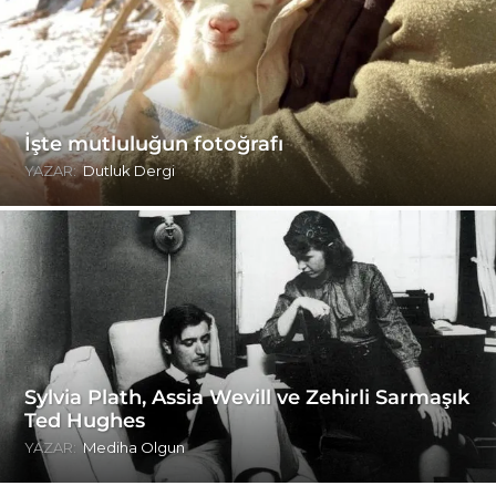
İşte mutluluğun fotoğrafı
YAZAR:
Dutluk Dergi
Sylvia Plath, Assia Wevill ve Zehirli Sarmaşık
Ted Hughes
YAZAR:
Mediha Olgun