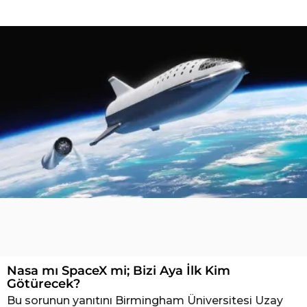
Y
a
ş
a
m
Nasa mı SpaceX mi; Bizi Aya İlk Kim
Götürecek?
Bu sorunun yanıtını Birmingham Üniversitesi Uzay