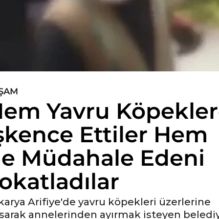
ŞAM
em Yavru Köpekler
şkence Ettiler Hem
e Müdahale Edeni
okatladılar
karya Arifiye'de yavru köpekleri üzerlerine
sarak annelerinden ayırmak isteyen beledi