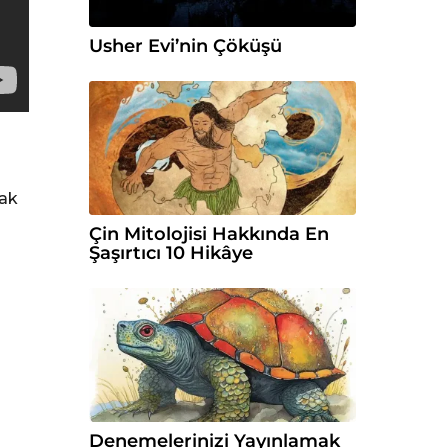
Usher Evi’nin Çöküşü
rak
Çin Mitolojisi Hakkında En
Şaşırtıcı 10 Hikâye
Denemelerinizi Yayınlamak