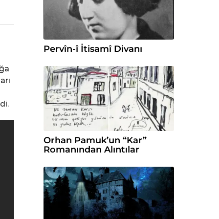
Pervîn-î İtisamî Divanı
ağa
arı
di.
Orhan Pamuk’un “Kar”
Romanından Alıntılar