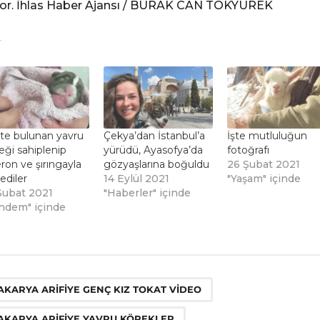
yor. İhlas Haber Ajansı / BURAK CAN TOKYÜREK
te bulunan yavru
Çekya’dan İstanbul’a
İşte mutluluğun
ği sahiplenip
yürüdü, Ayasofya’da
fotoğrafı
ron ve şırıngayla
gözyaşlarına boğuldu
26 Şubat 2021
ediler
14 Eylül 2021
"Yaşam" içinde
Şubat 2021
"Haberler" içinde
ndem" içinde
,
,
AKARYA ARIFIYE GENÇ KIZ TOKAT VIDEO
AKARYA ARIFIYE YAVRU KÖPEKLER