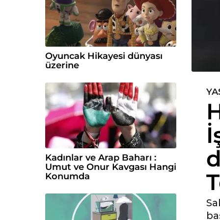
Oyuncak Hikayesi dünyası
üzerine
YA
6
H
y
ı
İ
l
ö
d
n
Kadınlar ve Arap Baharı :
c
Umut ve Onur Kavgası Hangi
T
e
Konumda
6
y
Sa
ı
ba