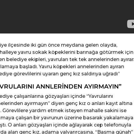
fiye ilçesinde iki gün önce meydana gelen olayda,
alleye yavru sokak köpeklerini barınağa götürmek için
en belediye ekipleri, yavruları tek tek annelerinden ayıra
lamaya başladı. Yavru köpekleri annelerinden ayıran
ediye görevlilerini uyaran genç kız saldırıya uğradı”
VRULARINI ANNLERİNDEN AYIRMAYIN”
ediye çalışanlarına gözyaşları içinde “Yavrularını
elerinden ayırmayın” diyen genç kız o anları kayıt altına
ı. Görevlilere yardım etmek isteyen mahalle sakini ise
maya çalışan bir yavrunun üzerine basarak yakalamaya
ıştı. O anları gözyaşları içinde ağlayarak cep telefonuyla
da alan genç kız, adama yalvarırcasına, “Basma günah”