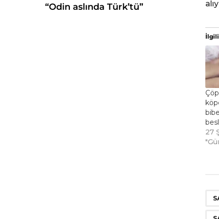
alı
“Odin aslında Türk’tü”
İlgili
Çöp
köpe
bibe
besl
27 
"Gü
S
S