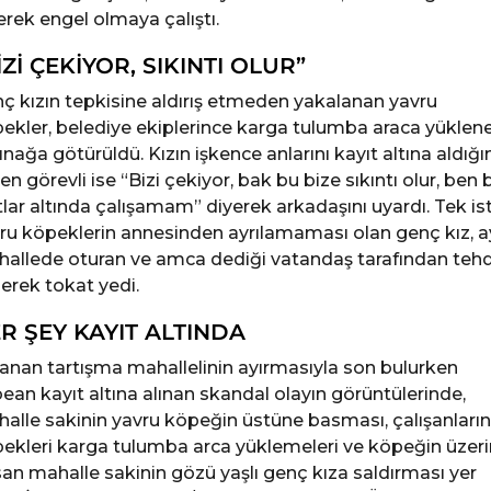
erek engel olmaya çalıştı.
İZİ ÇEKİYOR, SIKINTI OLUR”
ç kızın tepkisine aldırış etmeden yakalanan yavru
ekler, belediye ekiplerince karga tulumba araca yüklen
ınağa götürüldü. Kızın işkence anlarını kayıt altına aldığın
en görevli ise “Bizi çekiyor, bak bu bize sıkıntı olur, ben 
tlar altında çalışamam” diyerek arkadaşını uyardı. Tek is
ru köpeklerin annesinden ayrılamaması olan genç kız, a
allede oturan ve amca dediği vatandaş tarafından tehd
lerek tokat yedi.
R ŞEY KAYIT ALTINDA
anan tartışma mahallelinin ayırmasıyla son bulurken
ean kayıt altına alınan skandal olayın görüntülerinde,
alle sakinin yavru köpeğin üstüne basması, çalışanların
ekleri karga tulumba arca yüklemeleri ve köpeğin üzer
an mahalle sakinin gözü yaşlı genç kıza saldırması yer