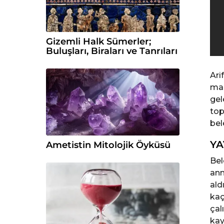
Gizemli Halk Sümerler;
Buluşları, Biraları ve Tanrıları
Ari
mah
gel
top
bel
YA
Ametistin Mitolojik Öyküsü
Bel
ann
ald
kaç
çal
kay