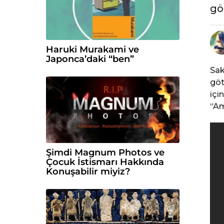
l
gö
ö
n
c
Haruki Murakami ve
e
Japonca’daki “ben”
Sak
göt
içi
“Am
Şimdi Magnum Photos ve
Çocuk İstismarı Hakkında
Konuşabilir miyiz?