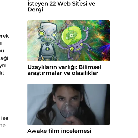
İsteyen 22 Web Sitesi ve
Dergi
erek
ı
bu
teği
ynı
Uzaylıların varlığı: Bilimsel
araştırmalar ve olasılıklar
it
 ise
ine
Awake film incelemesi