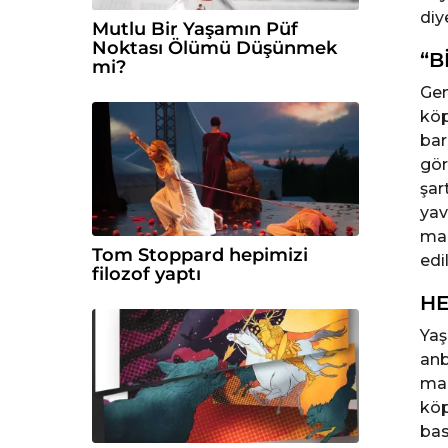
diy
Mutlu Bir Yaşamın Püf
Noktası Ölümü Düşünmek
“B
mi?
Gen
köp
bar
gör
şar
yav
mah
Tom Stoppard hepimizi
edi
filozof yaptı
HE
Yaş
anb
mah
köp
bas