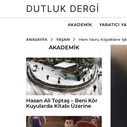
DUTLUK DERGI
AKADEMIK
YARATICI Y
YAŞAM
ANASAYFA
Hem Yavru Köpeklere İşk
AKADEMIK
Hasan Ali Toptaş – Beni Kör
Kuyularda Kitabı Üzerine