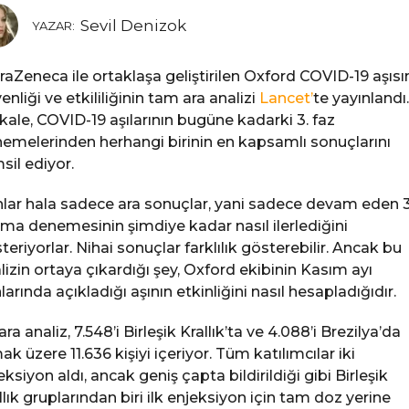
Sevil Denizok
YAZAR:
raZeneca ile ortaklaşa geliştirilen Oxford COVID-19 aşısı
enliği ve etkililiğinin tam ara analizi
Lancet’
te yayınlandı
ale, COVID-19 aşılarının bugüne kadarki 3. faz
emelerinden herhangi birinin en kapsamlı sonuçlarını
sil ediyor.
lar hala sadece ara sonuçlar, yani sadece devam eden 3
ma denemesinin şimdiye kadar nasıl ilerlediğini
teriyorlar. Nihai sonuçlar farklılık gösterebilir. Ancak bu
lizin ortaya çıkardığı şey, Oxford ekibinin Kasım ayı
larında açıkladığı aşının etkinliğini nasıl hesapladığıdır.
ara analiz, 7.548’i Birleşik Krallık’ta ve 4.088’i Brezilya’da
ak üzere 11.636 kişiyi içeriyor. Tüm katılımcılar iki
eksiyon aldı, ancak geniş çapta bildirildiği gibi Birleşik
llık gruplarından biri ilk enjeksiyon için tam doz yerine