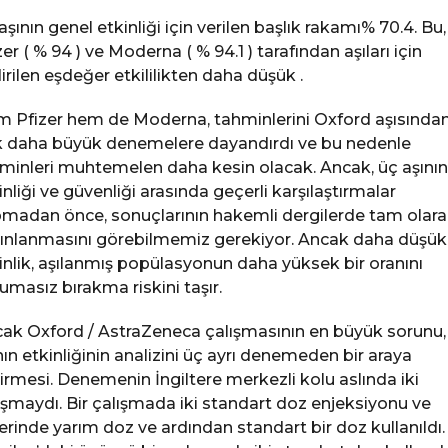
aşının genel etkinliği için verilen başlık rakamı% 70.4. Bu,
zer ( % 94 ) ve Moderna ( % 94.1 ) tarafından aşıları için
dirilen eşdeğer etkililikten daha düşük .
 Pfizer hem de Moderna, tahminlerini Oxford aşısında
 daha büyük denemelere dayandırdı ve bu nedenle
minleri muhtemelen daha kesin olacak. Ancak, üç aşının
inliği ve güvenliği arasında geçerli karşılaştırmalar
madan önce, sonuçlarının hakemli dergilerde tam olar
ınlanmasını görebilmemiz gerekiyor. Ancak daha düşük 
inlik, aşılanmış popülasyonun daha yüksek bir oranını
umasız bırakma riskini taşır.
ak Oxford / AstraZeneca çalışmasının en büyük sorunu,
nın etkinliğinin analizini üç ayrı denemeden bir araya
irmesi. Denemenin İngiltere merkezli kolu aslında iki
ışmaydı. Bir çalışmada iki standart doz enjeksiyonu ve
erinde yarım doz ve ardından standart bir doz kullanıldı.