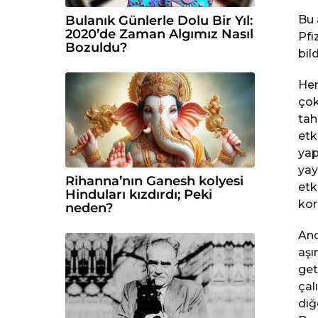
Bu 
Bulanık Günlerle Dolu Bir Yıl:
2020’de Zaman Algımız Nasıl
Pfi
Bozuldu?
bil
Hem
çok
tah
etk
yap
yay
Rihanna’nın Ganesh kolyesi
etk
Hinduları kızdırdı; Peki
kor
neden?
Anc
aşı
get
çal
diğ