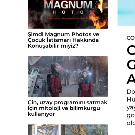
Şimdi Magnum Photos ve
CO
6
Çocuk İstismarı Hakkında
O
Konuşabilir miyiz?
y
ı
G
l
ö
A
n
c
e
Do
6
Hu
Çin, uzay programını satmak
y
ya
için mitoloji ve bilimkurgu
ı
kullanıyor
gö
l
ol
ö
n