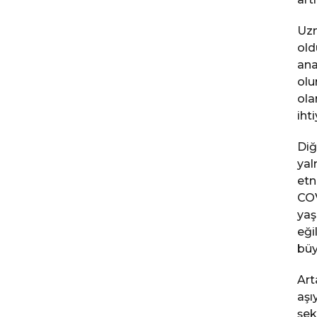
Uzm
old
ana
olu
ola
iht
Diğ
yal
etn
COV
yaş
eği
büy
Art
aşı
şek