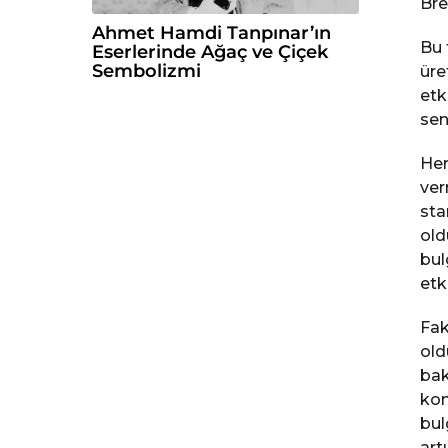
Bre
Ahmet Hamdi Tanpınar’ın
Bu 
Eserlerinde Ağaç ve Çiçek
Sembolizmi
üre
etk
sen
Her
ver
sta
old
bul
etk
Fak
old
bak
kon
bul
artı