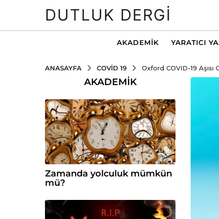
DUTLUK DERGI
AKADEMIK
YARATICI Y
COVID 19
ANASAYFA
Oxford COVID-19 Aşısı G
AKADEMIK
Zamanda yolculuk mümkün
mü?