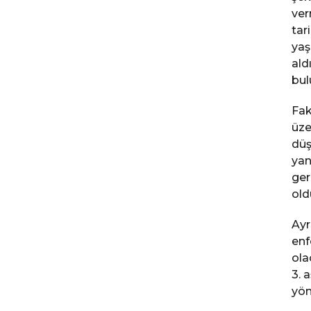
ver
tar
yaş
ald
bul
Fak
üze
düş
yan
ger
old
Ayr
enf
ola
3. 
yön