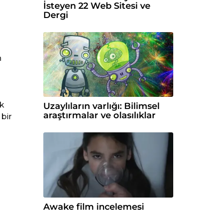
İsteyen 22 Web Sitesi ve
Dergi
n
ak
Uzaylıların varlığı: Bilimsel
araştırmalar ve olasılıklar
bir
Awake film incelemesi