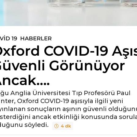
VID 19
,
HABERLER
xford COVID-19 Aşıs
üvenli Görünüyor
ncak….
ğu Anglia Üniversitesi Tıp Profesörü Paul
nter, Oxford COVID-19 aşısıyla ilgili yeni
yınlanan sonuçların aşının güvenli olduğun
sterdiğini ancak etkinliği konusunda sorul
duğunu söyledi.
4 dk