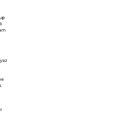
rup
i
tam
eyaz
me
s
r