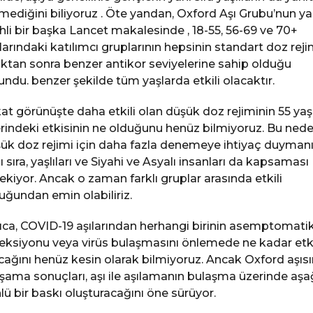
mediğini biliyoruz . Öte yandan, Oxford Aşı Grubu’nun ya
ihli bir başka Lancet makalesinde , 18-55, 56-69 ve 70+
larındaki katılımcı gruplarının hepsinin standart doz reji
ıktan sonra benzer antikor seviyelerine sahip olduğu
undu. benzer şekilde tüm yaşlarda etkili olacaktır.
at görünüşte daha etkili olan düşük doz rejiminin 55 yaş
rindeki etkisinin ne olduğunu henüz bilmiyoruz. Bu nede
ük doz rejimi için daha fazla denemeye ihtiyaç duyman
ı sıra, yaşlıları ve Siyahi ve Asyalı insanları da kapsaması
ekiyor. Ancak o zaman farklı gruplar arasında etkili
uğundan emin olabiliriz.
ıca, COVID-19 aşılarından herhangi birinin asemptomati
eksiyonu veya virüs bulaşmasını önlemede ne kadar etki
cağını henüz kesin olarak bilmiyoruz. Ancak Oxford aşısı
aşama sonuçları, aşı ile aşılamanın bulaşma üzerinde aşa
lü bir baskı oluşturacağını öne sürüyor.