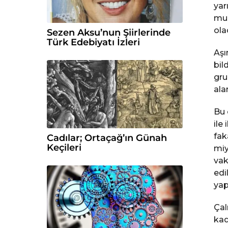
yar
muh
ola
Sezen Aksu’nun Şiirlerinde
Türk Edebiyatı İzleri
Aşı
bil
gru
ala
Bu 
ile
fak
Cadılar; Ortaçağ’ın Günah
Keçileri
miy
vak
edi
yap
Çal
kad