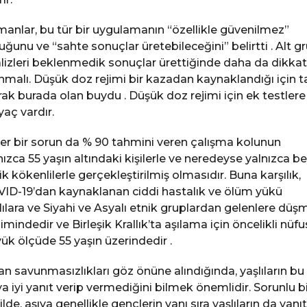
anlar, bu tür bir uygulamanın “özellikle güvenilmez”
uğunu ve “sahte sonuçlar üretebileceğini” belirtti . Alt g
lizleri beklenmedik sonuçlar ürettiğinde daha da dikkatl
nmalı. Düşük doz rejimi bir kazadan kaynaklandığı için 
rak burada olan buydu . Düşük doz rejimi için ek testlere
iyaç vardır.
er bir sorun da % 90 tahmini veren çalışma kolunun
nızca 55 yaşın altındaki kişilerle ve neredeyse yalnızca b
ik kökenlilerle gerçekleştirilmiş olmasıdır. Buna karşılık,
ID-19’dan kaynaklanan ciddi hastalık ve ölüm yükü
lılara ve Siyahi ve Asyalı etnik gruplardan gelenlere düş
limindedir ve Birleşik Krallık’ta aşılama için öncelikli nüfu
ük ölçüde 55 yaşın üzerindedir .
an savunmasızlıkları göz önüne alındığında, yaşlıların bu
ya iyi yanıt verip vermediğini bilmek önemlidir. Sorunlu bi
ilde, aşıya genellikle gençlerin yanı sıra yaşlıların da yanıt