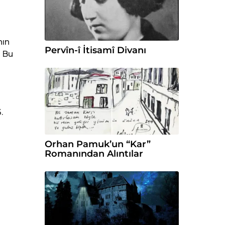
nın
Pervîn-î İtisamî Divanı
. Bu
.
Orhan Pamuk’un “Kar”
Romanından Alıntılar