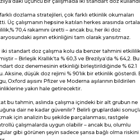
zilya’daki üçüncü bir çalışmada iki standart doz kullandı
farklı dozlama stratejileri, çok farklı etkinlik okumaları
tti. Üç çalışmanın hepsine katılan herkes arasında orta
ililik,% 70,4 rakamını üretti – ancak bu, her iki doz
aryosundaki aşının etkinliğini tam olarak yansıtmaz.
 iki standart doz çalışma kolu da benzer tahmini etkililik
miştir – Birleşik Krallık’ta % 60,3 ve Brezilya’da % 64,2. Bu 
ndart doz denemesinin etkinliği birleştirildiğinde % 62.1
u. Aksine, düşük doz rejimi % 90’lık bir etkinlik gösterdi.
gu, Oxford aşısını Pfizer ve Moderna aşılarının bildirilen
inliklerine yakın hale getirecektir.
at bu tahmin, aslında çalışma içindeki bir alt grubun ne
uğuna dair ne kadar güvenilir? Belirli gruplardaki sonuçl
mak için analizin bu şekilde parçalanması, rastgele
trollü çalışmalarda uygun olabilir – ancak bu, olumlu
gular gibi görünen şeyin sadece şansa bağlı olma riskini
rır.