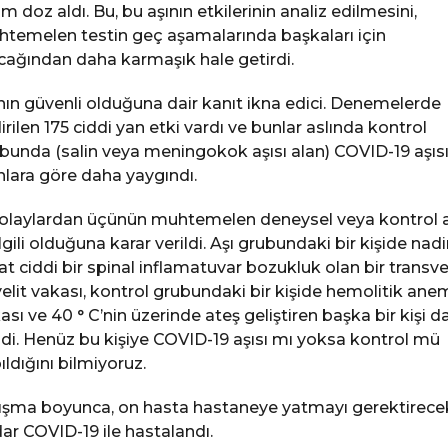
ım doz aldı. Bu, bu aşının etkilerinin analiz edilmesini,
temelen testin geç aşamalarında başkaları için
cağından daha karmaşık hale getirdi.
nın güvenli olduğuna dair kanıt ikna edici. Denemelerde
dirilen 175 ciddi yan etki vardı ve bunlar aslında kontrol
bunda (salin veya meningokok aşısı alan) COVID-19 aşıs
nlara göre daha yaygındı.
olaylardan üçünün muhtemelen deneysel veya kontrol a
 ilgili olduğuna karar verildi. Aşı grubundaki bir kişide nadi
at ciddi bir spinal inflamatuvar bozukluk olan bir transve
elit vakası, kontrol grubundaki bir kişide hemolitik ane
ası ve 40 ° C’nin üzerinde ateş geliştiren başka bir kişi da
ldi. Henüz bu kişiye COVID-19 aşısı mı yoksa kontrol mü
ıldığını bilmiyoruz.
ışma boyunca, on hasta hastaneye yatmayı gerektirece
ar COVID-19 ile hastalandı.