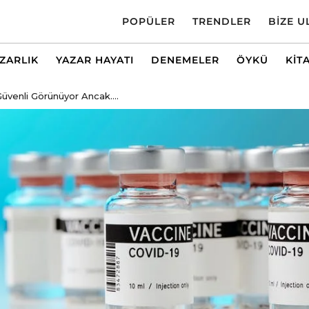
POPÜLER
TRENDLER
BIZE U
AZARLIK
YAZAR HAYATI
DENEMELER
ÖYKÜ
KIT
üvenli Görünüyor Ancak....