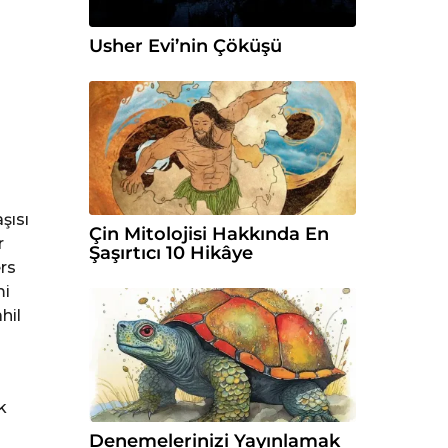
Usher Evi’nin Çöküşü
ı
şısı
Çin Mitolojisi Hakkında En
r
Şaşırtıcı 10 Hikâye
rs
mi
hil
k
Denemelerinizi Yayınlamak