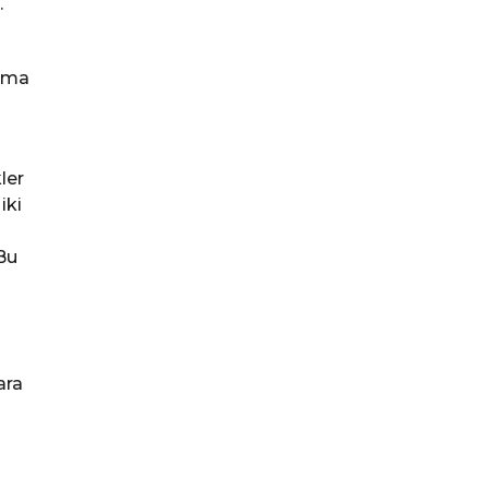
.
lama
ler
iki
 Bu
ara