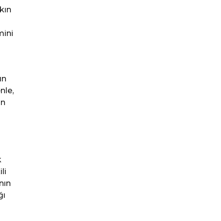
kın
mini
ın
nle,
ın
k
li
nın
ğı