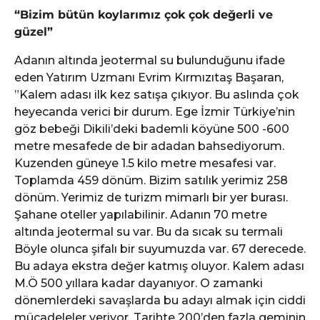
“Bizim bütün koylarımız çok çok değerli ve
güzel”
Adanın altında jeotermal su bulunduğunu ifade
eden Yatırım Uzmanı Evrim Kırmızıtaş Başaran,
”Kalem adası ilk kez satışa çıkıyor. Bu aslında çok
heyecanda verici bir durum. Ege İzmir Türkiye’nin
göz bebeği Dikili’deki bademli köyüne 500 -600
metre mesafede de bir adadan bahsediyorum.
Kuzenden güneye 1.5 kilo metre mesafesi var.
Toplamda 459 dönüm. Bizim satılık yerimiz 258
dönüm. Yerimiz de turizm mimarlı bir yer burası.
Şahane oteller yapılabilinir. Adanın 70 metre
altında jeotermal su var. Bu da sıcak su termali
Böyle olunca şifalı bir suyumuzda var. 67 derecede.
Bu adaya ekstra değer katmış oluyor. Kalem adası
M.Ö 500 yıllara kadar dayanıyor. O zamanki
dönemlerdeki savaşlarda bu adayı almak için ciddi
mücadeleler veriyor. Tarihte 200’den fazla geminin