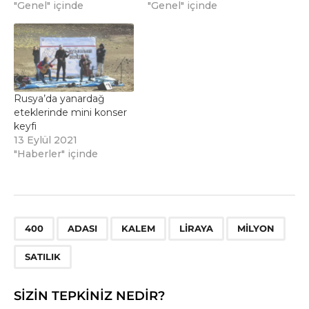
"Genel" içinde
"Genel" içinde
Rusya’da yanardağ
eteklerinde mini konser
keyfi
13 Eylül 2021
"Haberler" içinde
,
,
,
,
,
400
ADASI
KALEM
LIRAYA
MILYON
SATILIK
SIZIN TEPKINIZ NEDIR?