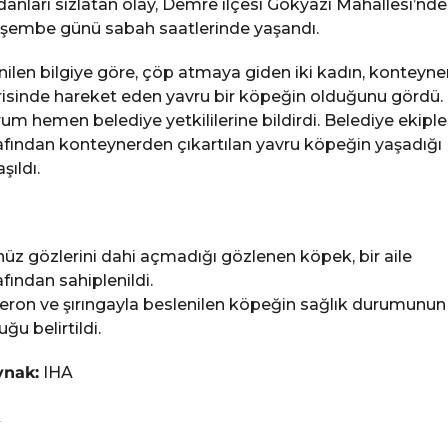
danları sızlatan olay, Demre ilçesi Gökyazı Mahallesi’nde
şembe günü sabah saatlerinde yaşandı.
nilen bilgiye göre, çöp atmaya giden iki kadın, konteyne
risinde hareket eden yavru bir köpeğin olduğunu gördü.
um hemen belediye yetkililerine bildirdi. Belediye ekiple
afından konteynerden çıkartılan yavru köpeğin yaşadığı
şıldı.
üz gözlerini dahi açmadığı gözlenen köpek, bir aile
afından sahiplenildi.
eron ve şırıngayla beslenilen köpeğin sağlık durumunun 
uğu belirtildi.
ynak:
IHA