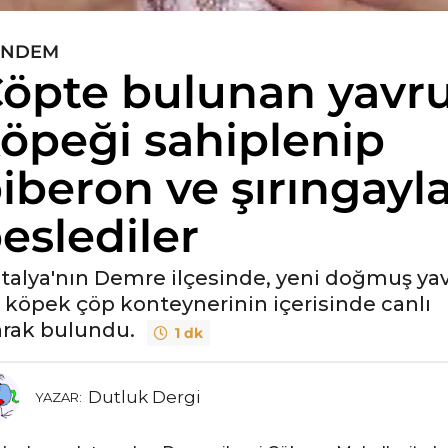
ÜNDEM
öpte bulunan yavr
öpeği sahiplenip
iberon ve şırıngayl
eslediler
talya'nın Demre ilçesinde, yeni doğmuş ya
r köpek çöp konteynerinin içerisinde canlı
arak bulundu.
1 dk
Dutluk Dergi
YAZAR: