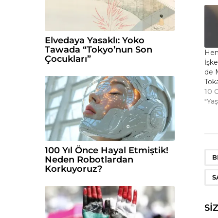
Elvedaya Yasaklı: Yoko
Tawada “Tokyo’nun Son
Hem
Çocukları”
İşk
de 
Toka
10 
"Ya
100 Yıl Önce Hayal Etmiştik!
B
Neden Robotlardan
Korkuyoruz?
S
SI