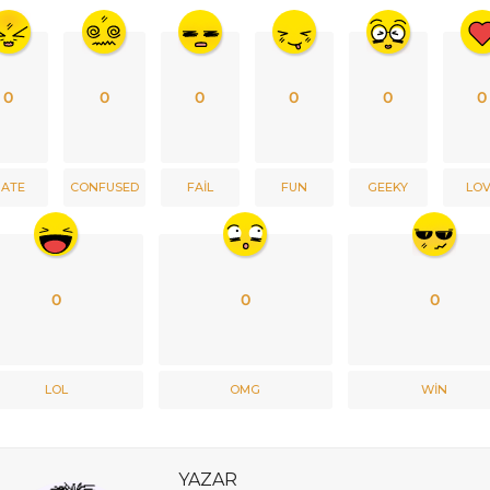
0
0
0
0
0
0
ATE
CONFUSED
FAIL
FUN
GEEKY
LO
0
0
0
LOL
OMG
WIN
YAZAR