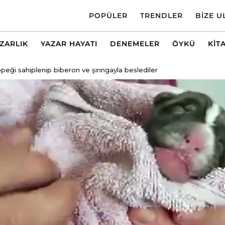
POPÜLER
TRENDLER
BIZE U
AZARLIK
YAZAR HAYATI
DENEMELER
ÖYKÜ
KIT
eği sahiplenip biberon ve şırıngayla beslediler