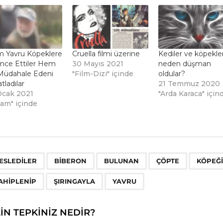
 Yavru Köpeklere
Cruella filmi üzerine
Kediler ve köpekle
ence Ettiler Hem
30 Mayıs 2021
neden düşman
Müdahale Edeni
"Film-Dizi" içinde
oldular?
tladılar
21 Temmuz 2020
Ocak 2021
"Arda Karaca" için
şam" içinde
,
,
,
,
ESLEDILER
BIBERON
BULUNAN
ÇÖPTE
KÖPEĞI
AHIPLENIP
ŞIRINGAYLA
YAVRU
ZIN TEPKINIZ NEDIR?