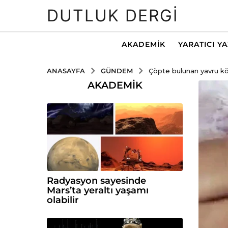
DUTLUK DERGI
AKADEMIK
YARATICI Y
GÜNDEM
ANASAYFA
Çöpte bulunan yavru köp
AKADEMIK
Radyasyon sayesinde
Mars’ta yeraltı yaşamı
olabilir