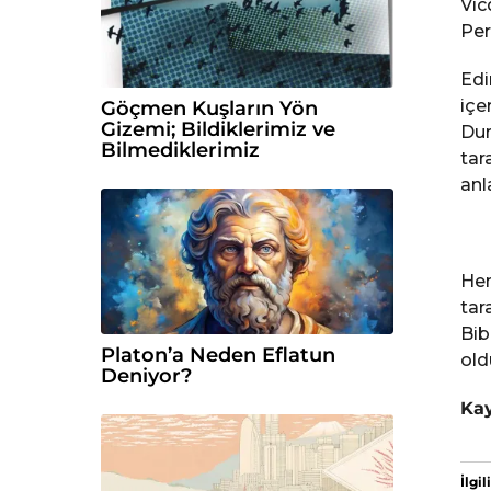
Vic
Per
Edi
içe
Göçmen Kuşların Yön
Gizemi; Bildiklerimiz ve
Dur
Bilmediklerimiz
tar
anla
Hen
tar
Bib
Platon’a Neden Eflatun
old
Deniyor?
Ka
İlgili