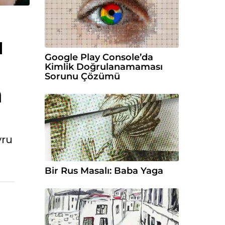
u
Google Play Console’da
Kimlik Doğrulanamaması
Sorunu Çözümü
a
vru
Bir Rus Masalı: Baba Yaga