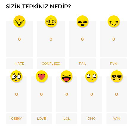
SIZIN TEPKINIZ NEDIR?
0
0
0
0
HATE
CONFUSED
FAIL
FUN
0
0
0
0
0
GEEKY
LOVE
LOL
OMG
WIN