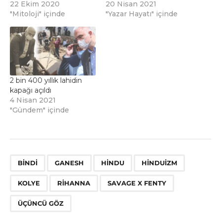
22 Ekim 2020
20 Nisan 2021
"Mitoloji" içinde
"Yazar Hayatı" içinde
2 bin 400 yıllık lahidin
kapağı açıldı
4 Nisan 2021
"Gündem" içinde
,
,
,
,
,
,
,
BINDI
GANESH
HINDU
HINDUIZM
KOLYE
RIHANNA
SAVAGE X FENTY
ÜÇÜNCÜ GÖZ