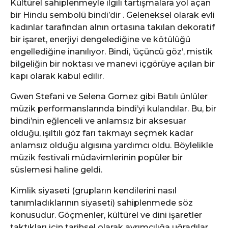
Kültürel sahiplenmeyle ilgili tartışmalara yol açan
bir Hindu sembolü bindi’dir . Geleneksel olarak evli
kadınlar tarafından alnın ortasına takılan dekoratif
bir işaret, enerjiyi dengelediğine ve kötülüğü
engellediğine inanılıyor. Bindi, ‘üçüncü göz’, mistik
bilgeliğin bir noktası ve manevi içgörüye açılan bir
kapı olarak kabul edilir.
Gwen Stefani ve Selena Gomez gibi Batılı ünlüler
müzik performanslarında bindi’yi kulandılar. Bu, bir
bindi’nin eğlenceli ve anlamsız bir aksesuar
olduğu, ışıltılı göz farı takmayı seçmek kadar
anlamsız olduğu algısına yardımcı oldu. Böylelikle
müzik festivali müdavimlerinin popüler bir
süslemesi haline geldi.
Kimlik siyaseti (grupların kendilerini nasıl
tanımladıklarının siyaseti) sahiplenmede söz
konusudur. Göçmenler, kültürel ve dini işaretler
taktıkları için tarihsel olarak ayrımcılığa uğradılar.