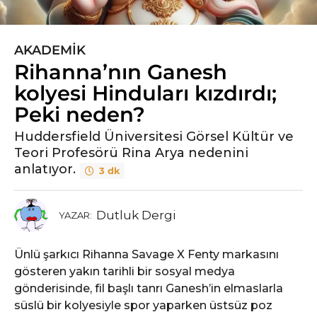
AKADEMIK
5
Rihanna’nın Ganesh
y
ı
kolyesi Hinduları kızdırdı;
l
Peki neden?
ö
n
Huddersfield Üniversitesi Görsel Kültür ve
Teori Profesörü Rina Arya nedenini
c
anlatıyor.
e
3 dk
8
a
Dutluk Dergi
YAZAR:
y
ö
n
Ünlü şarkıcı Rihanna Savage X Fenty markasını
c
gösteren yakın tarihli bir sosyal medya
e
gönderisinde, fil başlı tanrı Ganesh’in elmaslarla
süslü bir kolyesiyle spor yaparken üstsüz poz