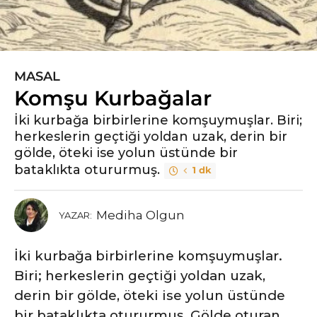
MASAL
6
Komşu Kurbağalar
y
ı
İki kurbağa birbirlerine komşuymuşlar. Biri;
l
herkeslerin geçtiği yoldan uzak, derin bir
ö
gölde, öteki ise yolun üstünde bir
n
bataklıkta otururmuş.
1 dk
c
e
3
Mediha Olgun
YAZAR:
y
ı
İki kurbağa birbirlerine komşuymuşlar.
l
Biri; herkeslerin geçtiği yoldan uzak,
ö
derin bir gölde, öteki ise yolun üstünde
n
bir bataklıkta otururmuş. Gölde oturan
c