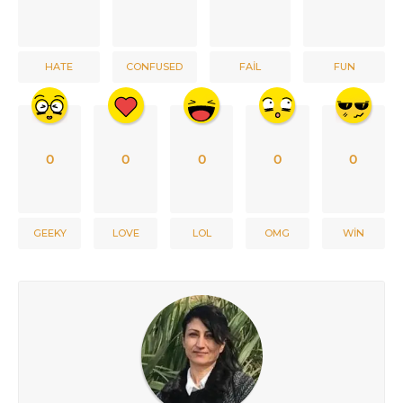
HATE
CONFUSED
FAIL
FUN
0
0
0
0
0
GEEKY
LOVE
LOL
OMG
WIN