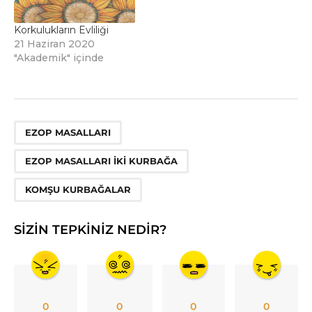
Korkulukların Evliliği
21 Haziran 2020
"Akademik" içinde
,
,
EZOP MASALLARI
EZOP MASALLARI IKI KURBAĞA
KOMŞU KURBAĞALAR
SIZIN TEPKINIZ NEDIR?
0
0
0
0