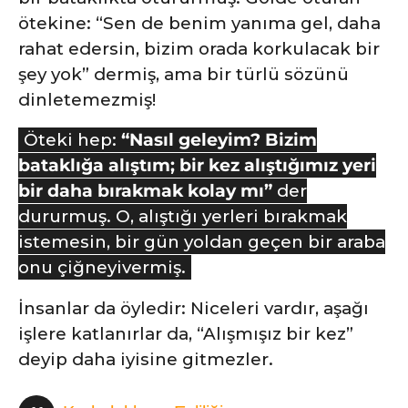
e
ötekine: “Sen de benim yanıma gel, daha
rahat edersin, bizim orada korkulacak bir
şey yok” dermiş, ama bir türlü sözünü
dinletemezmiş!
Öteki hep:
“Nasıl geleyim? Bizim
bataklığa alıştım; bir kez alıştığımız yeri
bir daha bırakmak kolay mı”
der
dururmuş. O, alıştığı yerleri bırakmak
istemesin, bir gün yoldan geçen bir araba
onu çiğneyivermiş.
İnsanlar da öyledir: Niceleri vardır, aşağı
işlere katlanırlar da, “Alışmışız bir kez”
deyip daha iyisine gitmezler.