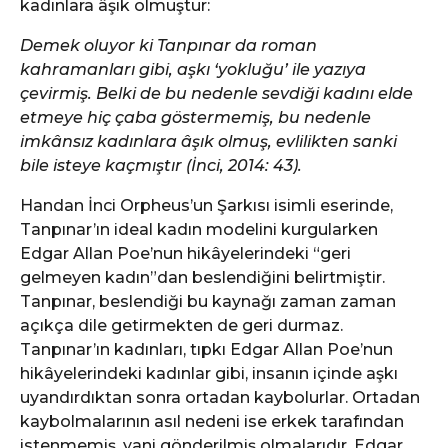
kadınlara âşık olmuştur:
Demek oluyor ki Tanpınar da roman
kahramanları gibi, aşkı ‘yokluğu’ ile yazıya
çevirmiş. Belki de bu nedenle sevdiği kadını elde
etmeye hiç çaba göstermemiş, bu nedenle
imkânsız kadınlara âşık olmuş, evlilikten sanki
bile isteye kaçmıştır (İnci, 2014: 43).
Handan İnci Orpheus’un Şarkısı isimli eserinde,
Tanpınar’ın ideal kadın modelini kurgularken
Edgar Allan Poe’nun hikâyelerindeki “geri
gelmeyen kadın”dan beslendiğini belirtmiştir.
Tanpınar, beslendiği bu kaynağı zaman zaman
açıkça dile getirmekten de geri durmaz.
Tanpınar’ın kadınları, tıpkı Edgar Allan Poe’nun
hikâyelerindeki kadınlar gibi, insanın içinde aşkı
uyandırdıktan sonra ortadan kaybolurlar. Ortadan
kaybolmalarının asıl nedeni ise erkek tarafından
istenmemiş, yani gönderilmiş olmalarıdır. Edgar