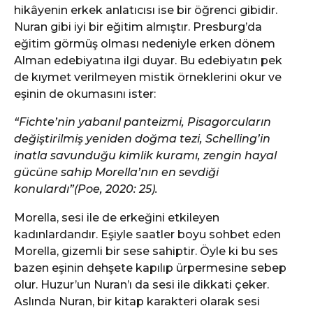
hikâyenin erkek anlatıcısı ise bir öğrenci gibidir.
Nuran gibi iyi bir eğitim almıştır. Presburg’da
eğitim görmüş olması nedeniyle erken dönem
Alman edebiyatına ilgi duyar. Bu edebiyatın pek
de kıymet verilmeyen mistik örneklerini okur ve
eşinin de okumasını ister:
“Fichte’nin yabanıl panteizmi, Pisagorcuların
değiştirilmiş yeniden doğma tezi, Schelling’in
inatla savunduğu kimlik kuramı, zengin hayal
gücüne sahip Morella’nın en sevdiği
konulardı”(Poe, 2020: 25).
Morella, sesi ile de erkeğini etkileyen
kadınlardandır. Eşiyle saatler boyu sohbet eden
Morella, gizemli bir sese sahiptir. Öyle ki bu ses
bazen eşinin dehşete kapılıp ürpermesine sebep
olur. Huzur’un Nuran’ı da sesi ile dikkati çeker.
Aslında Nuran, bir kitap karakteri olarak sesi