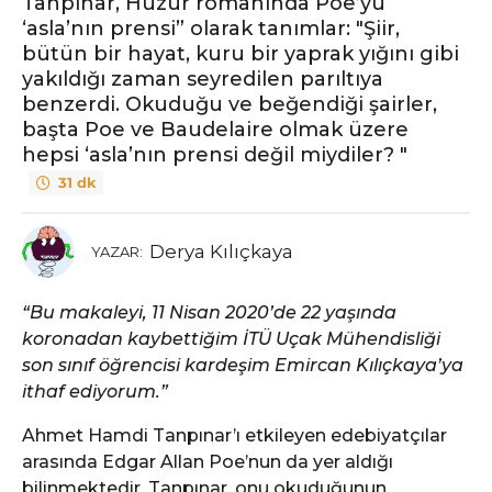
Tanpınar, Huzur romanında Poe’yu “
‘asla’nın prensi” olarak tanımlar: "Şiir,
bütün bir hayat, kuru bir yaprak yığını gibi
yakıldığı zaman seyredilen parıltıya
benzerdi. Okuduğu ve beğendiği şairler,
başta Poe ve Baudelaire olmak üzere
hepsi ‘asla’nın prensi değil miydiler? "
31 dk
Derya Kılıçkaya
YAZAR:
“Bu makaleyi, 11 Nisan 2020’de 22 yaşında
koronadan kaybettiğim İTÜ Uçak Mühendisliği
son sınıf öğrencisi kardeşim Emircan Kılıçkaya’ya
ithaf ediyorum.”
Ahmet Hamdi Tanpınar’ı etkileyen edebiyatçılar
arasında Edgar Allan Poe’nun da yer aldığı
bilinmektedir. Tanpınar, onu okuduğunun