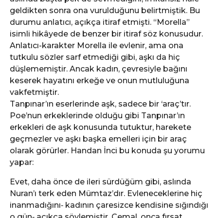
geldikten sonra ona vurulduğunu belirtmiştik. Bu
durumu anlatıcı, açıkça itiraf etmişti. “Morella”
isimli hikâyede de benzer bir itiraf söz konusudur.
Anlatıcı-karakter Morella ile evlenir, ama ona
tutkulu sözler sarf etmediği gibi, aşkı da hiç
düşlememiştir. Ancak kadın, çevresiyle bağını
keserek hayatını erkeğe ve onun mutluluğuna
vakfetmiştir.
Tanpınar’ın eserlerinde aşk, sadece bir ‘araç’tır.
Poe’nun erkeklerinde olduğu gibi Tanpınar’ın
erkekleri de aşk konusunda tutuktur, harekete
geçmezler ve aşkı başka emelleri için bir araç
olarak görürler. Handan İnci bu konuda şu yorumu
yapar:
Evet, daha önce de ileri sürdüğüm gibi, aslında
Nuran’ı terk eden Mümtaz’dır. Evleneceklerine hiç
inanmadığını‐ kadının çaresizce kendisine sığındığı
o gün‐ açıkça söylemiştir. Cemal, onca fırsat