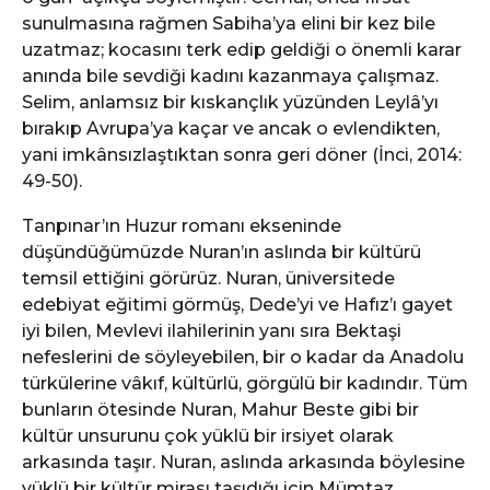
sunulmasına rağmen Sabiha’ya elini bir kez bile
uzatmaz; kocasını terk edip geldiği o önemli karar
anında bile sevdiği kadını kazanmaya çalışmaz.
Selim, anlamsız bir kıskançlık yüzünden Leylâ’yı
bırakıp Avrupa’ya kaçar ve ancak o evlendikten,
yani imkânsızlaştıktan sonra geri döner (İnci, 2014:
49-50).
Tanpınar’ın Huzur romanı ekseninde
düşündüğümüzde Nuran’ın aslında bir kültürü
temsil ettiğini görürüz. Nuran, üniversitede
edebiyat eğitimi görmüş, Dede’yi ve Hafız’ı gayet
iyi bilen, Mevlevi ilahilerinin yanı sıra Bektaşi
nefeslerini de söyleyebilen, bir o kadar da Anadolu
türkülerine vâkıf, kültürlü, görgülü bir kadındır. Tüm
bunların ötesinde Nuran, Mahur Beste gibi bir
kültür unsurunu çok yüklü bir irsiyet olarak
arkasında taşır. Nuran, aslında arkasında böylesine
yüklü bir kültür mirası taşıdığı için Mümtaz