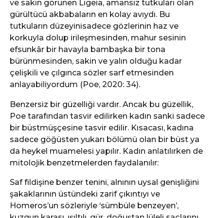
ve sakin görünen Ligeia, amansız tutkuları olan
gürültücü akbabaların en kolay avıydı. Bu
tutkuların düzeyinisadece gözlerinin haz ve
korkuyla dolup irileşmesinden, mahur sesinin
efsunkâr bir havayla bambaşka bir tona
bürünmesinden, sakin ve yalın olduğu kadar
çelişkili ve çılgınca sözler sarf etmesinden
anlayabiliyordum (Poe, 2020: 34).
Benzersiz bir güzelliği vardır. Ancak bu güzellik,
Poe tarafından tasvir edilirken kadın sanki sadece
bir büstmüşçesine tasvir edilir. Kısacası, kadına
sadece göğüsten yukarı bölümü olan bir büst ya
da heykel muamelesi yapılır. Kadın anlatılırken de
mitolojik benzetmelerden faydalanılır:
Saf fildişine benzer tenini, alnının uysal genişliğini
şakaklarının üstündeki zarif çıkıntıyı ve
Homeros’un sözleriyle ‘sümbüle benzeyen’,
kuzgun karası, ışıltılı, gür, doğuştan lüleli saçlarını