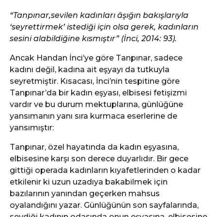
“Tanpınar,sevilen kadınları âşığın bakışlarıyla
‘seyrettirmek’ istediği için olsa gerek, kadınların
sesini alabildiğine kısmıştır” (İnci, 2014: 93).
Ancak Handan İnci’ye göre Tanpınar, sadece
kadını değil, kadına ait eşyayı da tutkuyla
seyretmiştir. Kısacası, İnci’nin tespitine göre
Tanpınar’da bir kadın eşyası, elbisesi fetişizmi
vardır ve bu durum mektuplarına, günlüğüne
yansımanın yanı sıra kurmaca eserlerine de
yansımıştır:
Tanpınar, özel hayatında da kadın eşyasına,
elbisesine karşı son derece duyarlıdır. Bir gece
gittiği operada kadınların kıyafetlerinden o kadar
etkilenir ki uzun uzadıya bakabilmek için
bazılarının yanından geçerken mahsus
oyalandığını yazar. Günlüğünün son sayfalarında,
sevdiği kadının odasında onun eşyasına, elbisesine