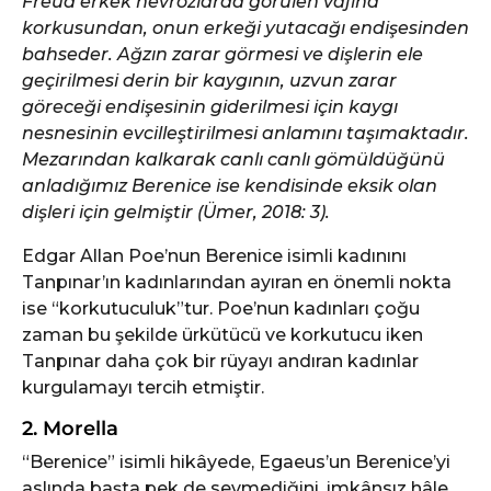
Freud erkek nevrozlarda görülen vajina
korkusundan, onun erkeği yutacağı endişesinden
bahseder. Ağzın zarar görmesi ve dişlerin ele
geçirilmesi derin bir kaygının, uzvun zarar
göreceği endişesinin giderilmesi için kaygı
nesnesinin evcilleştirilmesi anlamını taşımaktadır.
Mezarından kalkarak canlı canlı gömüldüğünü
anladığımız Berenice ise kendisinde eksik olan
dişleri için gelmiştir (Ümer, 2018: 3).
Edgar Allan Poe’nun Berenice isimli kadınını
Tanpınar’ın kadınlarından ayıran en önemli nokta
ise “korkutuculuk”tur. Poe’nun kadınları çoğu
zaman bu şekilde ürkütücü ve korkutucu iken
Tanpınar daha çok bir rüyayı andıran kadınlar
kurgulamayı tercih etmiştir.
2. Morella
“Berenice” isimli hikâyede, Egaeus’un Berenice’yi
aslında başta pek de sevmediğini, imkânsız hâle