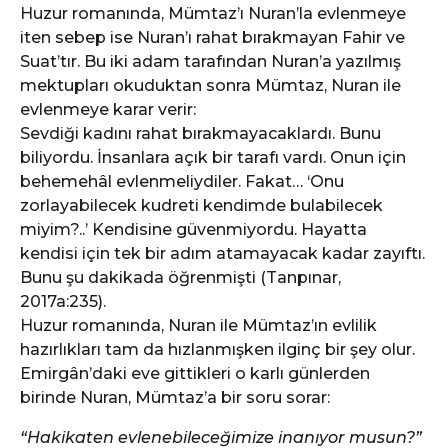
Huzur romanında, Mümtaz’ı Nuran’la evlenmeye
iten sebep ise Nuran’ı rahat bırakmayan Fahir ve
Suat’tır. Bu iki adam tarafından Nuran’a yazılmış
mektupları okuduktan sonra Mümtaz, Nuran ile
evlenmeye karar verir:
Sevdiği kadını rahat bırakmayacaklardı. Bunu
biliyordu. İnsanlara açık bir tarafı vardı. Onun için
behemehâl evlenmeliydiler. Fakat… ‘Onu
zorlayabilecek kudreti kendimde bulabilecek
miyim?..’ Kendisine güvenmiyordu. Hayatta
kendisi için tek bir adım atamayacak kadar zayıftı.
Bunu şu dakikada öğrenmişti (Tanpınar,
2017a:235).
Huzur romanında, Nuran ile Mümtaz’ın evlilik
hazırlıkları tam da hızlanmışken ilginç bir şey olur.
Emirgân’daki eve gittikleri o karlı günlerden
birinde Nuran, Mümtaz’a bir soru sorar:
“Hakikaten evlenebileceğimize inanıyor musun?”