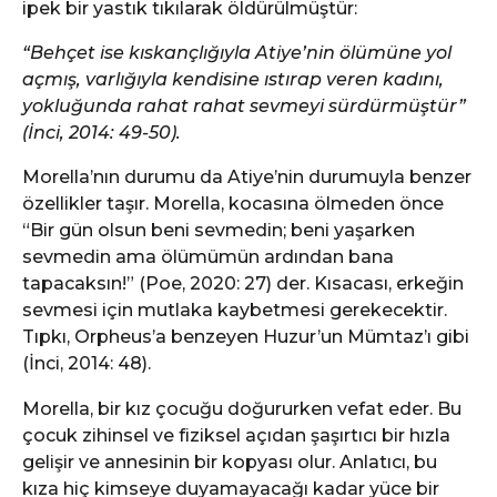
ipek bir yastık tıkılarak öldürülmüştür:
“Behçet ise kıskançlığıyla Atiye’nin ölümüne yol
açmış, varlığıyla kendisine ıstırap veren kadını,
yokluğunda rahat rahat sevmeyi sürdürmüştür”
(İnci, 2014: 49-50).
Morella’nın durumu da Atiye’nin durumuyla benzer
özellikler taşır. Morella, kocasına ölmeden önce
“Bir gün olsun beni sevmedin; beni yaşarken
sevmedin ama ölümümün ardından bana
tapacaksın!” (Poe, 2020: 27) der. Kısacası, erkeğin
sevmesi için mutlaka kaybetmesi gerekecektir.
Tıpkı, Orpheus’a benzeyen Huzur’un Mümtaz’ı gibi
(İnci, 2014: 48).
Morella, bir kız çocuğu doğururken vefat eder. Bu
çocuk zihinsel ve fiziksel açıdan şaşırtıcı bir hızla
gelişir ve annesinin bir kopyası olur. Anlatıcı, bu
kıza hiç kimseye duyamayacağı kadar yüce bir