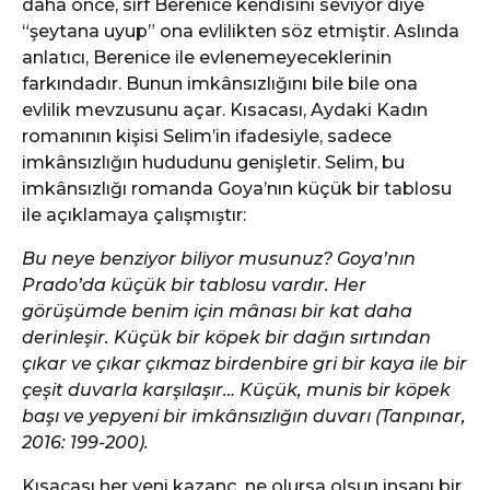
daha önce, sırf Berenice kendisini seviyor diye
“şeytana uyup” ona evlilikten söz etmiştir. Aslında
anlatıcı, Berenice ile evlenemeyeceklerinin
farkındadır. Bunun imkânsızlığını bile bile ona
evlilik mevzusunu açar. Kısacası, Aydaki Kadın
romanının kişisi Selim’in ifadesiyle, sadece
imkânsızlığın hududunu genişletir. Selim, bu
imkânsızlığı romanda Goya’nın küçük bir tablosu
ile açıklamaya çalışmıştır:
Bu neye benziyor biliyor musunuz? Goya’nın
Prado’da küçük bir tablosu vardır. Her
görüşümde benim için mânası bir kat daha
derinleşir. Küçük bir köpek bir dağın sırtından
çıkar ve çıkar çıkmaz birdenbire gri bir kaya ile bir
çeşit duvarla karşılaşır… Küçük, munis bir köpek
başı ve yepyeni bir imkânsızlığın duvarı (Tanpınar,
2016: 199-200).
Kısacası her yeni kazanç, ne olursa olsun insanı bir