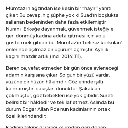
Mümtaz’ın ağzından ise kesin bir “hayır” yanıtı
çıkar: Bu cevap, hiç şüphe yok ki Suad’ın boşlukta
sallanan bedeninden daha fazla etkilemiştir
Nuran’ı. Erkeğe dayanmak, güvenmek isteğiyle
geri dönmüş kadına adeta gitmesi için yolu
göstermek gibidir bu. Mümtaz’ın ‘belirsiz korkuları’
önlerinde aşılmaz bir uçurum açmıştır. Ayrılık,
kaçınılmazdır artık (İnci, 2014: 111).
Berenice, vefat etmeden bir gün önce evleneceği
adamın karşısına çıkar. Solgun bir yüzü vardır,
yüzüne bir hüzün hâkimdir. Gözlerinde ışıltı
kalmamıştır, bakışları donuktur. Şakakları
çökmüştür, göz bebekleri ise yok gibidir. Sureti
belirsiz bir hâldedir ve tek laf etmez. Aslında bu
durum Edgar Allan Poe’nun kadınlarının ortak
özelliklerindendir:
Kadının tekinsiz varlığı, ölümden geri dönen,