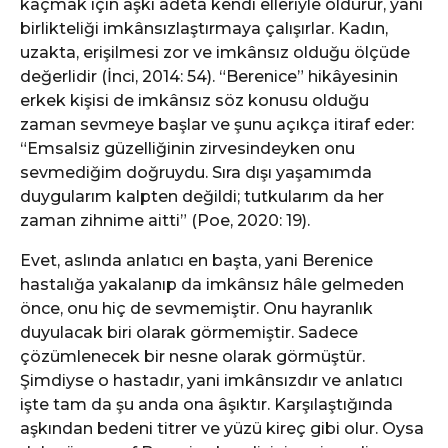
kaçmak için aşkı adeta kendi elleriyle öldürür, yani
birlikteliği imkânsızlaştırmaya çalışırlar. Kadın,
uzakta, erişilmesi zor ve imkânsız olduğu ölçüde
değerlidir (İnci, 2014: 54). “Berenice” hikâyesinin
erkek kişisi de imkânsız söz konusu olduğu
zaman sevmeye başlar ve şunu açıkça itiraf eder:
“Emsalsiz güzelliğinin zirvesindeyken onu
sevmediğim doğruydu. Sıra dışı yaşamımda
duygularım kalpten değildi; tutkularım da her
zaman zihnime aitti” (Poe, 2020: 19).
Evet, aslında anlatıcı en başta, yani Berenice
hastalığa yakalanıp da imkânsız hâle gelmeden
önce, onu hiç de sevmemiştir. Onu hayranlık
duyulacak biri olarak görmemiştir. Sadece
çözümlenecek bir nesne olarak görmüştür.
Şimdiyse o hastadır, yani imkânsızdır ve anlatıcı
işte tam da şu anda ona âşıktır. Karşılaştığında
aşkından bedeni titrer ve yüzü kireç gibi olur. Oysa