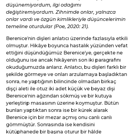
düşünemiyordum, ilgi odağımı
değiştiremiyordum. Zihnimde onlar, yalnızca
onlar vardı ve özgün kimlikleriyle düşüncelerimin
temeline oturdular (Poe, 2020: 21).
Berenice’nin dişleri anlatıcı üzerinde fazlasıyla etkili
olmuştur. Hikâye boyunca hastalık yüzünden vefat
ettiğini düşündüğümüz Berenice’ye, gerçekte ne
olduğunu ise ancak hikâyenin son iki paragrafını
okuduğumuzda anlarız. Anlatıcı, bu dişleri farklı bir
şekilde görmeye ve onları arzulamaya başladıktan
sonra, ne yaptığının bilincinde olmadan birkaç
dişçi aleti ile otuz iki adet küçük ve beyaz dişi
Berenice’nin ağzından sökmüş ve bir kutuya
yerleştirip masasının üzerine koymuştur. Bütün
bunları yaptıktan sonra ise bir kürek alarak
Berenice için bir mezar açmış onu canlı canlı
gömmüştür. Sonrasında ise kendisini
kütüphanede bir başına oturur bir hâlde