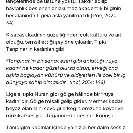
lehçelerinde de üstüne yoktu. Takdir edilip
hayranlık beslenen anlaşılmaz akademik bilginin
her alanında Ligeia asla yanılmazdı (Poe, 2020:
34).
Kısacası, kadının güzelliğinden çok kültürü ve ait
olduğu, temsil ettiği şey öne çıkarılır. Tıpkı
Tanpınar’ın kadınları gibi:
“Tanpınar’ın bir sanat eseri gibi anlattığı ‘rüya
kadın’ ne kadar güzel olursa olsun, erkeği ona
aşkla bağlayan kültürü ve aidiyetleri ile özel bir iç
dünyaya sahip olmasıdır” (İnci, 2014: 146).
Ligeia, tıpkı Nuran gibi gölge hâlinde bir “rüya
kadın”dır. Gölge misali gelip gider. Mermer kadar
beyaz olan elini sevdiği erkeğin omzuna koyar ve
müzikal sesiyle, “teganni edercesine” konuşur:
Tanıdığım kadınlar içinde yalnız o, her daim sessiz