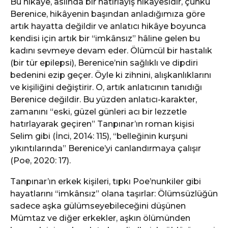
Bu hikâye, aslında bir hatırlayış hikâyesidir, çünkü
Berenice, hikâyenin başından anladığımıza göre
artık hayatta değildir ve anlatıcı hikâye boyunca
kendisi için artık bir “imkânsız” hâline gelen bu
kadını sevmeye devam eder. Ölümcül bir hastalık
(bir tür epilepsi), Berenice’nin sağlıklı ve dipdiri
bedenini ezip geçer. Öyle ki zihnini, alışkanlıklarını
ve kişiliğini değiştirir. O, artık anlatıcının tanıdığı
Berenice değildir. Bu yüzden anlatıcı-karakter,
zamanını “eski, güzel günleri acı bir lezzetle
hatırlayarak geçiren” Tanpınar’ın roman kişisi
Selim gibi (İnci, 2014: 115), “belleğinin kurşuni
yıkıntılarında” Berenice’yi canlandırmaya çalışır
(Poe, 2020: 17).
Tanpınar’ın erkek kişileri, tıpkı Poe’nunkiler gibi
hayatlarını “imkânsız” olana taşırlar: Ölümsüzlüğün
sadece aşka gülümseyebileceğini düşünen
Mümtaz ve diğer erkekler, aşkın ölümünden