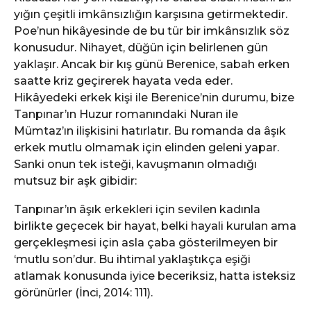
yığın çeşitli imkânsızlığın karşısına getirmektedir.
Poe’nun hikâyesinde de bu tür bir imkânsızlık söz
konusudur. Nihayet, düğün için belirlenen gün
yaklaşır. Ancak bir kış günü Berenice, sabah erken
saatte kriz geçirerek hayata veda eder.
Hikâyedeki erkek kişi ile Berenice’nin durumu, bize
Tanpınar’ın Huzur romanındaki Nuran ile
Mümtaz’ın ilişkisini hatırlatır. Bu romanda da âşık
erkek mutlu olmamak için elinden geleni yapar.
Sanki onun tek isteği, kavuşmanın olmadığı
mutsuz bir aşk gibidir:
Tanpınar’ın âşık erkekleri için sevilen kadınla
birlikte geçecek bir hayat, belki hayali kurulan ama
gerçekleşmesi için asla çaba gösterilmeyen bir
‘mutlu son’dur. Bu ihtimal yaklaştıkça eşiği
atlamak konusunda iyice beceriksiz, hatta isteksiz
görünürler (İnci, 2014: 111).