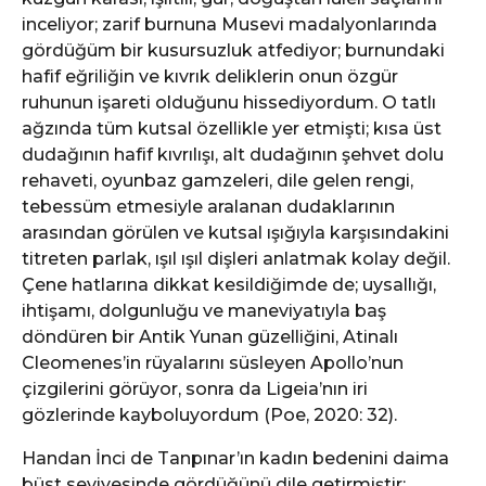
inceliyor; zarif burnuna Musevi madalyonlarında
gördüğüm bir kusursuzluk atfediyor; burnundaki
hafif eğriliğin ve kıvrık deliklerin onun özgür
ruhunun işareti olduğunu hissediyordum. O tatlı
ağzında tüm kutsal özellikle yer etmişti; kısa üst
dudağının hafif kıvrılışı, alt dudağının şehvet dolu
rehaveti, oyunbaz gamzeleri, dile gelen rengi,
tebessüm etmesiyle aralanan dudaklarının
arasından görülen ve kutsal ışığıyla karşısındakini
titreten parlak, ışıl ışıl dişleri anlatmak kolay değil.
Çene hatlarına dikkat kesildiğimde de; uysallığı,
ihtişamı, dolgunluğu ve maneviyatıyla baş
döndüren bir Antik Yunan güzelliğini, Atinalı
Cleomenes’in rüyalarını süsleyen Apollo’nun
çizgilerini görüyor, sonra da Ligeia’nın iri
gözlerinde kayboluyordum (Poe, 2020: 32).
Handan İnci de Tanpınar’ın kadın bedenini daima
büst seviyesinde gördüğünü dile getirmiştir: