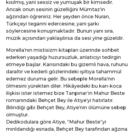
kısılmış, yani sessiz ve yumuşak bir kimsedir.
Ancak onun sesinin güzelliğini Mümtaz’ın
ağzından öğreniriz. Her şeyden önce Nuran,
Türkçeyi teganni edercesine, yani şarkı
söylercesine konuşmaktadır. Bunun yanı sıra,
müzik açısından yaklaşılırsa da sesi yine güzeldir.
Morella’nın mistisizm kitapları üzerinde sohbet
ederken yaşadığı huzursuzluk, anlatıcıyı tedirgin
etmeye başlar. Karısındaki bu gizemli hava, ruhunu
daraltır ve kederli gözlerindeki ışıltıya tahammül
edemez duruma gelir. Bu sebeple Morella’nın
ölmesini yürekten diler. Hikâyedeki bu karı-koca
ilişkisi ister istemez bize Tanpınar’ın Mahur Beste
romanındaki Behçet Bey ile Atiye’yi hatırlatır.
Bilindiği gibi Behçet Bey, Atiye’nin ölümüne sebep
olmuştur.
Dedikodulara göre Atiye, “Mahur Beste”yi
mırıldandığı esnada, Behçet Bey tarafından ağzına