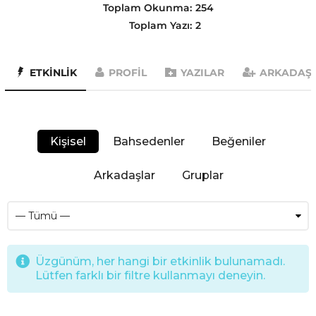
Toplam Okunma:
254
Toplam Yazı:
2
ETKINLIK
PROFIL
YAZILAR
ARKADAŞ
Kişisel
Bahsedenler
Beğeniler
Arkadaşlar
Gruplar
Üzgünüm, her hangi bir etkinlik bulunamadı.
Lütfen farklı bir filtre kullanmayı deneyin.