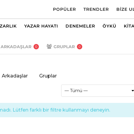
POPÜLER
TRENDLER
BIZE U
AZARLIK
YAZAR HAYATI
DENEMELER
ÖYKÜ
KIT
ARKADAŞLAR
GRUPLAR
0
0
Arkadaşlar
Gruplar
dı. Lütfen farklı bir filtre kullanmayı deneyin.