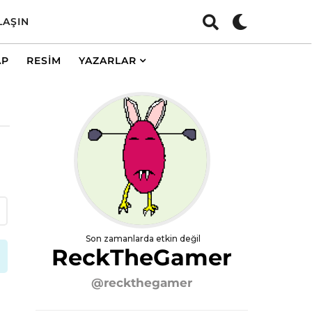
LAŞIN
AP
RESIM
YAZARLAR
Son zamanlarda etkin değil
ReckTheGamer
@reckthegamer