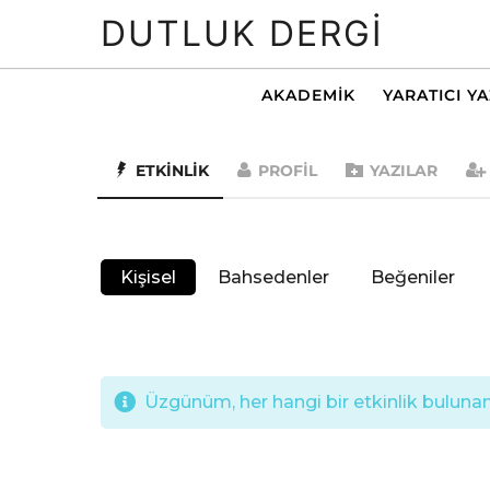
DUTLUK DERGI
AKADEMIK
YARATICI Y
ETKINLIK
PROFIL
YAZILAR
Kişisel
Bahsedenler
Beğeniler
Üzgünüm, her hangi bir etkinlik bulunama