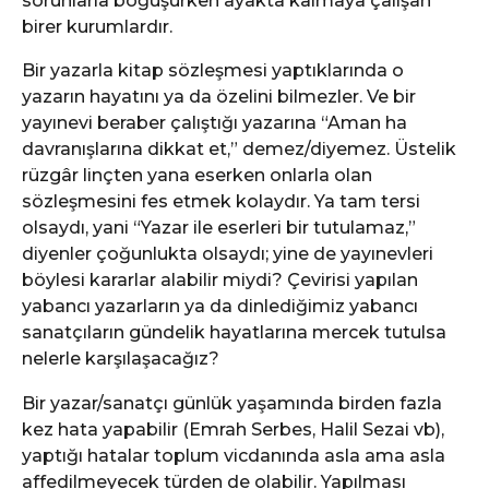
sorunlarla boğuşurken ayakta kalmaya çalışan
birer kurumlardır.
Bir yazarla kitap sözleşmesi yaptıklarında o
yazarın hayatını ya da özelini bilmezler. Ve bir
yayınevi beraber çalıştığı yazarına “Aman ha
davranışlarına dikkat et,” demez/diyemez. Üstelik
rüzgâr linçten yana eserken onlarla olan
sözleşmesini fes etmek kolaydır. Ya tam tersi
olsaydı, yani “Yazar ile eserleri bir tutulamaz,”
diyenler çoğunlukta olsaydı; yine de yayınevleri
böylesi kararlar alabilir miydi? Çevirisi yapılan
yabancı yazarların ya da dinlediğimiz yabancı
sanatçıların gündelik hayatlarına mercek tutulsa
nelerle karşılaşacağız?
Bir yazar/sanatçı günlük yaşamında birden fazla
kez hata yapabilir (Emrah Serbes, Halil Sezai vb),
yaptığı hatalar toplum vicdanında asla ama asla
affedilmeyecek türden de olabilir. Yapılması