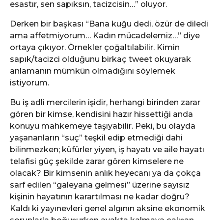
esastır, sen sapıksın, tacizcisin…” oluyor.
Derken bir başkası “Bana kuğu dedi, özür de diledi
ama affetmiyorum… Kadın mücadelemiz…” diye
ortaya çıkıyor. Örnekler çoğaltılabilir. Kimin
sapık/tacizci olduğunu birkaç tweet okuyarak
anlamanın mümkün olmadığını söylemek
istiyorum.
Bu iş adli mercilerin işidir, herhangi birinden zarar
gören bir kimse, kendisini hazır hissettiği anda
konuyu mahkemeye taşıyabilir. Peki, bu olayda
yaşananların “suç” teşkil edip etmediği dahi
bilinmezken; küfürler yiyen, iş hayatı ve aile hayatı
telafisi güç şekilde zarar gören kimselere ne
olacak? Bir kimsenin anlık heyecanı ya da çokça
sarf edilen “galeyana gelmesi” üzerine sayısız
kişinin hayatının karartılması ne kadar doğru?
Kaldı ki yayınevleri genel algının aksine ekonomik