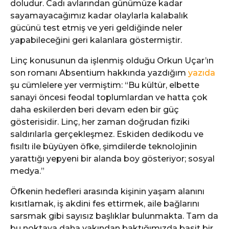
doludur. Cadı avlarından günümüze kadar
sayamayacağımız kadar olaylarla kalabalık
gücünü test etmiş ve yeri geldiğinde neler
yapabileceğini geri kalanlara göstermiştir.
Linç konusunun da işlenmiş olduğu Orkun Uçar’ın
son romanı Absentium hakkında yazdığım
yazıda
şu cümlelere yer vermiştim: “Bu kültür, elbette
sanayi öncesi feodal toplumlardan ve hatta çok
daha eskilerden beri devam eden bir güç
gösterisidir. Linç, her zaman doğrudan fiziki
saldırılarla gerçekleşmez. Eskiden dedikodu ve
fısıltı ile büyüyen öfke, şimdilerde teknolojinin
yarattığı yepyeni bir alanda boy gösteriyor; sosyal
medya.”
Öfkenin hedefleri arasında kişinin yaşam alanını
kısıtlamak, iş akdini fes ettirmek, aile bağlarını
sarsmak gibi sayısız başlıklar bulunmakta. Tam da
bu noktaya daha yakından baktığımızda basit bir