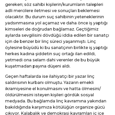
gereken; söz sahibi kişilerin/kurumların talepleri
adli mercilere iletmesi ve sonuçları beklemesi
olacaktır. Bu durum suç sahibinin yeteneklerinin
yadsınmasına yol açamaz ve daha önce iş yaptığı
kimseleri de doğrudan bağlamaz. Geçtiğimiz
aylarda sevgilisini dövdüğü iddia edilen bir sanatçı
için de benzer bir linç süreci yaşanmıştı. Linç
öylesine büyüdü ki bu sanatçının birlikte iş yaptığı
herkes kadına şiddetin suç ortağı ilan edildi,
yetmedi ona selam dahi verenler de bu büyük
kuşatmadan payına düşeni aldı.
Geçen haftalarda ise ilahiyatçı bir yazar linç
saldırısının kurbanı olmuştu. Yazarın emekli
ikramiyesine el konulmasını ve hatta ölmesini/
öldürülmesini isteyen kişileri gördük sosyal
medyada. Bu bağlamda linç kavramına yakından
bakıldığında karşımıza kötülüğün organize gücü
çıkıyor. Kalabalık ve demokrasi kavramları iç içe