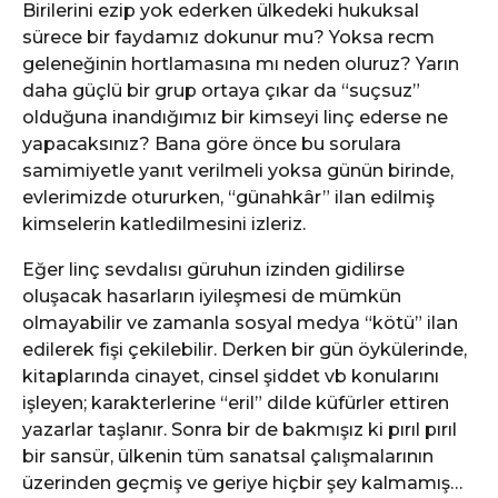
Birilerini ezip yok ederken ülkedeki hukuksal
sürece bir faydamız dokunur mu? Yoksa recm
geleneğinin hortlamasına mı neden oluruz? Yarın
daha güçlü bir grup ortaya çıkar da “suçsuz”
olduğuna inandığımız bir kimseyi linç ederse ne
yapacaksınız? Bana göre önce bu sorulara
samimiyetle yanıt verilmeli yoksa günün birinde,
evlerimizde otururken, “günahkâr” ilan edilmiş
kimselerin katledilmesini izleriz.
Eğer linç sevdalısı güruhun izinden gidilirse
oluşacak hasarların iyileşmesi de mümkün
olmayabilir ve zamanla sosyal medya “kötü” ilan
edilerek fişi çekilebilir. Derken bir gün öykülerinde,
kitaplarında cinayet, cinsel şiddet vb konularını
işleyen; karakterlerine “eril” dilde küfürler ettiren
yazarlar taşlanır. Sonra bir de bakmışız ki pırıl pırıl
bir sansür, ülkenin tüm sanatsal çalışmalarının
üzerinden geçmiş ve geriye hiçbir şey kalmamış…