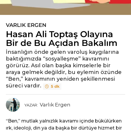
VARLIK ERGEN
6
Hasan Ali Toptaş Olayına
y
ı
Bir de Bu Açıdan Bakalım
l
İnsanlığın önde gelen varoluş kaygılarına
ö
baktığımızda “sosyalleşme” kavramını
n
görürüz. Asıl olan başka kimselerle bir
c
araya gelmek değildir, bu eylemin özünde
e
“Ben,” kavramının yeniden şekillenmesi
6
süreci vardır.
5 dk
y
ı
l
Varlık Ergen
YAZAR:
ö
n
“Ben,” mutlak yalnızlık kavramı içinde bükülürken
c
ırk, ideoloji, din ya da başka bir dürtüye hizmet bir
e