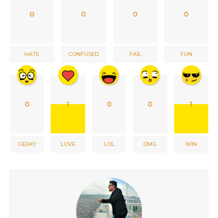
0
0
0
0
HATE
CONFUSED
FAIL
FUN
0
1
0
0
1
GEEKY
LOVE
LOL
OMG
WIN