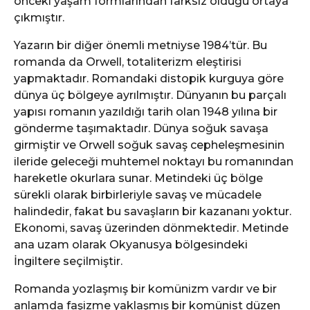
önceki yaşam formlarından farksız olduğu ortaya
çıkmıştır.
Yazarın bir diğer önemli metniyse 1984’tür. Bu
romanda da Orwell, totaliterizm eleştirisi
yapmaktadır. Romandaki distopik kurguya göre
dünya üç bölgeye ayrılmıştır. Dünyanın bu parçalı
yapısı romanın yazıldığı tarih olan 1948 yılına bir
gönderme taşımaktadır. Dünya soğuk savaşa
girmiştir ve Orwell soğuk savaş cepheleşmesinin
ileride geleceği muhtemel noktayı bu romanından
hareketle okurlara sunar. Metindeki üç bölge
sürekli olarak birbirleriyle savaş ve mücadele
halindedir, fakat bu savaşların bir kazananı yoktur.
Ekonomi, savaş üzerinden dönmektedir. Metinde
ana uzam olarak Okyanusya bölgesindeki
İngiltere seçilmiştir.
Romanda yozlaşmış bir komünizm vardır ve bir
anlamda faşizme yaklaşmış bir komünist düzen