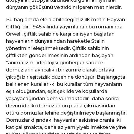
ütopyalar, ütopya türünde kurgulanan iyimser
dünyanın çöküşünü ve zıddını içeren metinlerdir.
Bu bağlamda ele alabileceğimiz ilk metin Hayvan
Çiftliği’dir. 1945 yılında yayımlanan bu romanında
Orwell, çiftlik sahibine karşı bir isyan başlatan
hayvanların dünyasından hareketle Stalin
yönetimini eleştirmektedir. Çiftlik sahibinin
çiftlikten gönderilmesinin ardından başlayan
“animalizm” ideolojisi günbegün sadece
domuzların ayrıcalıklı bir zümre olarak ortaya
çıktığı bir eşitsizlik düzenine dönüşür. Başlangıçta
belirlenen kurallar -ki bu kurallar tüm hayvanların
eşit olduğundan, eşit şekilde ve koşullarda
yaşayacağından dem vurmaktadır- daha sonra
devrimde iki domuzun ön plana çıkmasından
ötürü domuzlar lehine değiştirilmeye başlanmıştır.
Domuzlar dışındaki hayvanlar eskisine oranla iki
kat çalışmakta, daha az yem yiyebilmekte ve yine