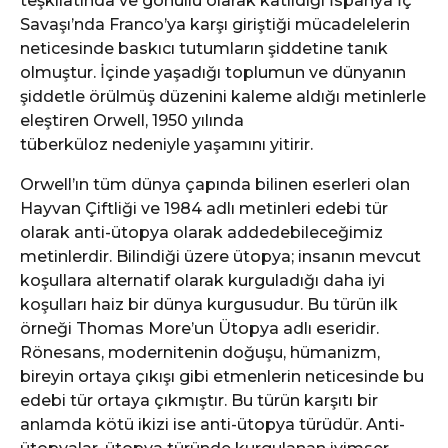
teşkilatında ve gönüllü olarak katıldığı İspanya İç
Savaşı’nda Franco’ya karşı giriştiği mücadelelerin
neticesinde baskıcı tutumların şiddetine tanık
olmuştur. İçinde yaşadığı toplumun ve dünyanın
şiddetle örülmüş düzenini kaleme aldığı metinlerle
eleştiren Orwell, 1950 yılında
tüberküloz nedeniyle yaşamını yitirir.
Orwell’ın tüm dünya çapında bilinen eserleri olan
Hayvan Çiftliği ve 1984 adlı metinleri edebi tür
olarak anti-ütopya olarak addedebileceğimiz
metinlerdir. Bilindiği üzere ütopya; insanın mevcut
koşullara alternatif olarak kurguladığı daha iyi
koşulları haiz bir dünya kurgusudur. Bu türün ilk
örneği Thomas More’un Ütopya adlı eseridir.
Rönesans, modernitenin doğuşu, hümanizm,
bireyin ortaya çıkışı gibi etmenlerin neticesinde bu
edebi tür ortaya çıkmıştır. Bu türün karşıtı bir
anlamda kötü ikizi ise anti-ütopya türüdür. Anti-