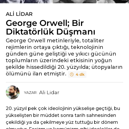
ALI LIDAR
6
George Orwell; Bir
y
ı
Diktatörlük Düşmanı
l
George Orwell metinleriyle, totaliter
ö
rejimlerin ortaya çıktığı, teknolojinin
n
günden güne geliştiği ve yıkıcı gücünün
c
toplumların üzerindeki etkisinin yoğun
e
şekilde hissedildiği 20. yüzyılda; ütopyaların
6
ölümünü ilan etmiştir.
4 dk
y
ı
l
Ali Lidar
YAZAR:
ö
n
20. yüzyıl pek çok ideolojinin yükselişe geçtiği, bu
c
yükselişten bir müddet sonra tarih sahnesinden
e
çekildiği ya da çekilmeye yüz tuttuğu bir dönem