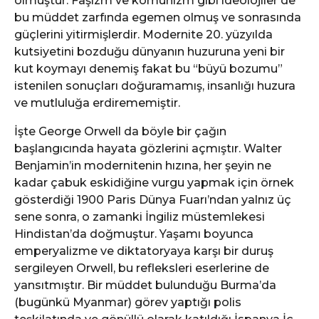
olmuştur. Faşizm ve komünizm gibi ideolojiler de
bu müddet zarfında egemen olmuş ve sonrasında
güçlerini yitirmişlerdir. Modernite 20. yüzyılda
kutsiyetini bozduğu dünyanın huzuruna yeni bir
kut koymayı denemiş fakat bu “büyü bozumu”
istenilen sonuçları doğuramamış, insanlığı huzura
ve mutluluğa erdirememiştir.
İşte George Orwell da böyle bir çağın
başlangıcında hayata gözlerini açmıştır. Walter
Benjamin’in modernitenin hızına, her şeyin ne
kadar çabuk eskidiğine vurgu yapmak için örnek
gösterdiği 1900 Paris Dünya Fuarı’ndan yalnız üç
sene sonra, o zamanki İngiliz müstemlekesi
Hindistan’da doğmuştur. Yaşamı boyunca
emperyalizme ve diktatoryaya karşı bir duruş
sergileyen Orwell, bu refleksleri eserlerine de
yansıtmıştır. Bir müddet bulunduğu Burma’da
(bugünkü Myanmar) görev yaptığı polis