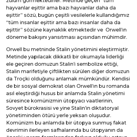
zulüm görmektedirler. Metinde geçen “tüm
hayvanlar eşittir ama bazı hayvanlar daha da
eşittir” sözü, bugün çeşitli vesilelerle kullandığımız
“tüm insanlar eşittir ama bazı insanlar daha da
eşittir” sözüne kaynaklık etmektedir ve Orwell’ın
döneme bakışını yansıtması açısından mühimdir.
Orwell bu metninde Stalin yönetimini eleştirmiştir.
Metinde yapılacak dikkatli bir okumayla liderliği
ele geçiren domuzun Stalin’i sembolize ettiği,
Stalin marifetiyle çiftlikten sürülen diğer domuzun
da Troçki olduğunu anlamak mümkündür. Kendisi
de bir sosyal demokrat olan Orwell’ın bu romanda
asıl eleştirdiği husus bir anlamda Stalin yönetimi
süresince komünizmin ütopyacı vaatlerinin,
Sovyet bürokrasisi ve yine Stalin’in diktatoryal
yönetiminden ötürü yerle yeksan oluşudur.
Komünizm bu anlamda bir ütopya sunmuş fakat
devrimin ilerleyen safhalarında bu ütopyanın da