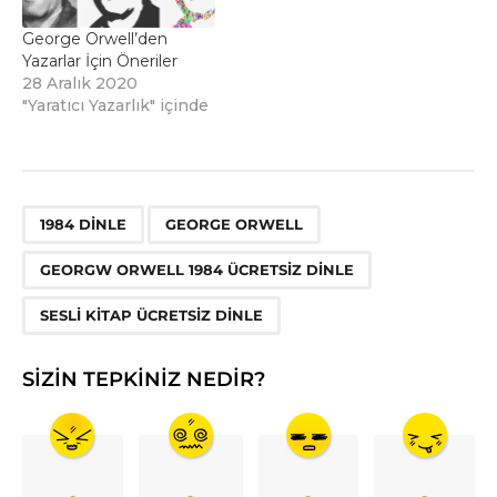
George Orwell’den
Yazarlar İçin Öneriler
28 Aralık 2020
"Yaratıcı Yazarlık" içinde
,
,
,
1984 DINLE
GEORGE ORWELL
GEORGW ORWELL 1984 ÜCRETSIZ DINLE
SESLI KITAP ÜCRETSIZ DINLE
SIZIN TEPKINIZ NEDIR?