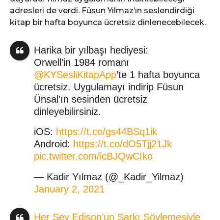
adresleri de verdi. Füsun Yılmaz’ın seslendirdiği
kitap bir hafta boyunca ücretsiz dinlenecebilecek.
Harika bir yılbaşı hediyesi:
Orwell’in 1984 romanı
@KYSesliKitapApp
’te 1 hafta boyunca
ücretsiz. Uygulamayı indirip Füsun
Ünsal’ın sesinden ücretsiz
dinleyebilirsiniz.
iOS:
https://t.co/gs44BSq1ik
Android:
https://t.co/dO5Tjj21Jk
pic.twitter.com/icBJQwCIko
— Kadir Yılmaz (@_Kadir_Yilmaz)
January 2, 2021
Her Şey Edison’un Şarkı Söylemesiyle