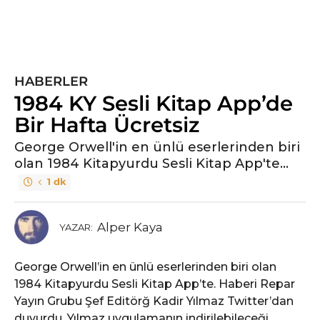
e
HABERLER
1984 KY Sesli Kitap App’de
Bir Hafta Ücretsiz
George Orwell'in en ünlü eserlerinden biri
olan 1984 Kitapyurdu Sesli Kitap App'te...
1 dk
Alper Kaya
YAZAR:
George Orwell’in en ünlü eserlerinden biri olan
1984 Kitapyurdu Sesli Kitap App’te. Haberi Repar
Yayın Grubu Şef Editörğ Kadir Yılmaz Twitter’dan
duyurdu. Yılmaz uygulamanın indirilebileceği