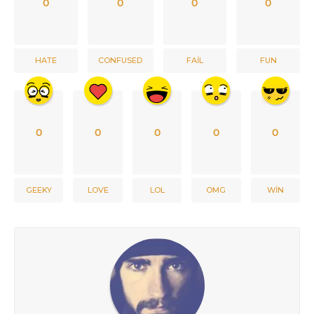
0
0
0
0
HATE
CONFUSED
FAIL
FUN
0
0
0
0
0
GEEKY
LOVE
LOL
OMG
WIN