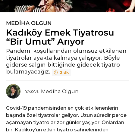
MEDIHA OLGUN
6
Kadıköy Emek Tiyatrosu
y
ı
“Bir Umut” Arıyor
l
Pandemi koşullarından olumsuz etkilenen
ö
tiyatrolar ayakta kalmaya çalışıyor. Böyle
n
giderse salgın bittiğinde gidecek tiyatro
c
bulamayacağız.
2 dk
e
6
y
Mediha Olgun
YAZAR:
ı
l
Covid-19 pandemisinden en çok etkilenenlerin
ö
başında özel tiyatrolar geliyor. Uzun süredir perde
n
açamayan tiyatrolar zor günler yaşıyor. Onlardan
c
biri Kadıköy’ün etkin tiyatro sahnelerinden
e