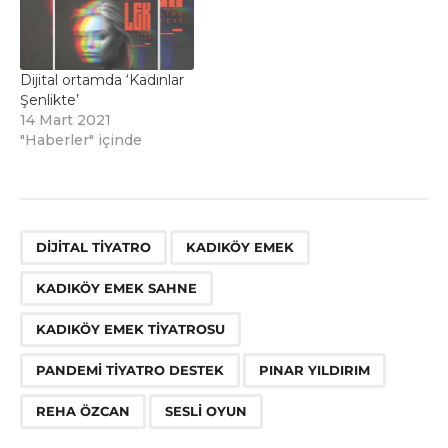
Dijital ortamda ‘Kadınlar
Şenlikte’
14 Mart 2021
"Haberler" içinde
,
,
,
,
,
,
,
DIJITAL TIYATRO
KADIKÖY EMEK
KADIKÖY EMEK SAHNE
KADIKÖY EMEK TIYATROSU
PANDEMI TIYATRO DESTEK
PINAR YILDIRIM
REHA ÖZCAN
SESLI OYUN