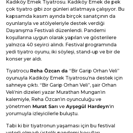
Kadıköy Emek Tiyatrosu. Kadıköy Emek de pek
çok tiyatro gibi zor günleri atlatmaya çalışıyor. Bu
kapsamda kasım ayında birçok sanatçının da
oyunlarıyla ve atölyeleriyle destek verdiği
Dayanışma Festivali düzenlendi. Pandemi
koşullarına uygun olarak yapılan ve gösterilere
yalnızca 40 seyirci alındı. Festival programında
yedi tiyatro oyunu, iki söyleşi, stand-up ve bir de
konser yer aldı.
Tiyatrocu
Reha Özcan da
“Bir Garip Orhan Veli”
oyunuyla Kadıköy Emek Tiyatrosu’na destek için
sahneye çıktı. “Bir Garip Orhan Veli”, şair Orhan
Veli’nin dizeleri yazar Murathan Mungan’ın
kalemiyle, Reha Özcan’ın oyunculuğu ve
yönetmen
Murat Sarı
ve
Ayşegül Hardeyn
‘in
yorumuyla izleyicilerle buluştu.
Tabi ki bir tiyatronun yaşaması için bu festival
yeterli olmadı üstelik pandemi koşulları