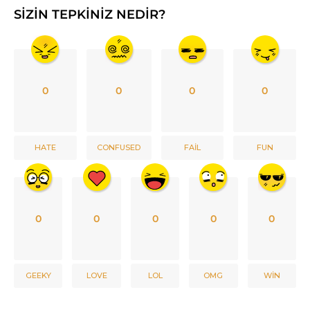
SIZIN TEPKINIZ NEDIR?
0
0
0
0
HATE
CONFUSED
FAIL
FUN
0
0
0
0
0
GEEKY
LOVE
LOL
OMG
WIN