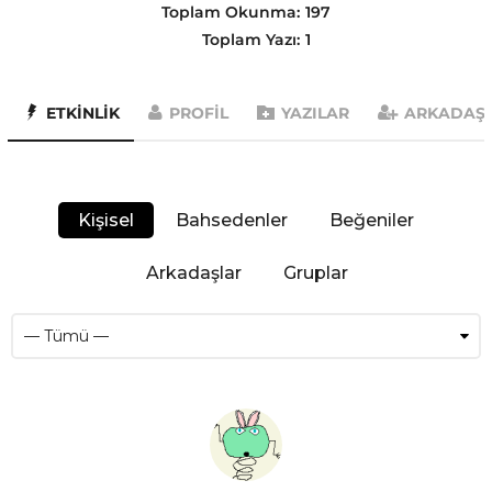
Toplam Okunma:
197
Toplam Yazı:
1
ETKINLIK
PROFIL
YAZILAR
ARKADAŞ
Kişisel
Bahsedenler
Beğeniler
Arkadaşlar
Gruplar