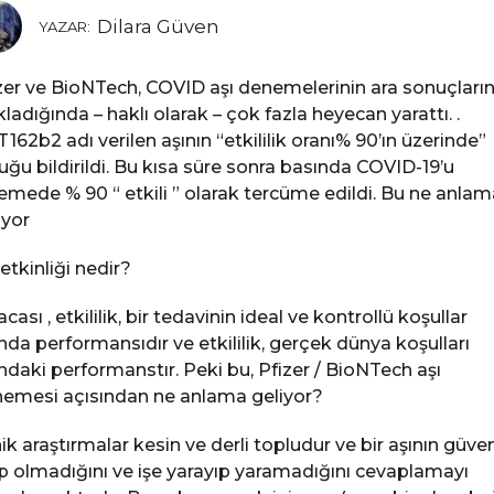
Dilara Güven
YAZAR:
zer ve BioNTech, COVID aşı denemelerinin ara sonuçların
kladığında – haklı olarak – çok fazla heyecan yarattı. .
162b2 adı verilen aşının “etkililik oranı% 90’ın üzerinde”
uğu bildirildi. Bu kısa süre sonra basında COVID-19’u
emede % 90 “ etkili ” olarak tercüme edildi. Bu ne anlam
iyor
 etkinliği nedir?
acası , etkililik, bir tedavinin ideal ve kontrollü koşullar
ında performansıdır ve etkililik, gerçek dünya koşulları
ındaki performanstır. Peki bu, Pfizer / BioNTech aşı
emesi açısından ne anlama geliyor?
nik araştırmalar kesin ve derli topludur ve bir aşının güven
p olmadığını ve işe yarayıp yaramadığını cevaplamayı