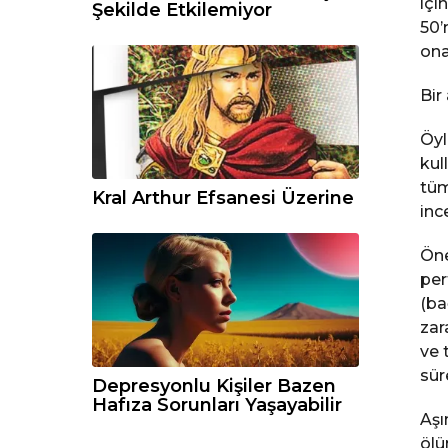
içi
Şekilde Etkilemiyor
50’
ona
Bir
Öyl
kul
tüm 
Kral Arthur Efsanesi Üzerine
inc
Öne
per
(ba
zar
ve 
sür
Depresyonlu Kişiler Bazen
Hafıza Sorunları Yaşayabilir
Aşı
ölü