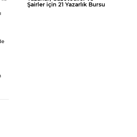
Şairler için 21 Yazarlık Bursu
ı
de
m