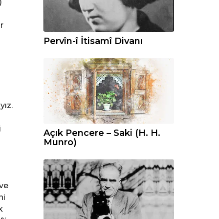
)
r
Pervîn-î İtisamî Divanı
yız.
i
Açık Pencere – Saki (H. H.
Munro)
 ve
ni
k