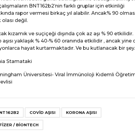
çalışmaların BNT162b2’nin farklı gruplar için etkinliği
kında rapor vermesi birkaç yıl alabilir. Ancak% 90 olmas
 olası değil.
ak kızamık ve suçiçeği dışında çok az aşı % 90 etkilidir.
p aşısı yaklaşık % 40-% 60 oranında etkilidir , ancak yine 
yonlarca hayat kurtarmaktadır. Ve bu kutlanacak bir şey.
ia Stamataki
mingham Üniversitesi- Viral İmmünoloji Kıdemli Öğreti
evlisi
,
,
,
NT162B2
COVID AŞISI
KORONA AŞISI
FIZER / BIONTECH