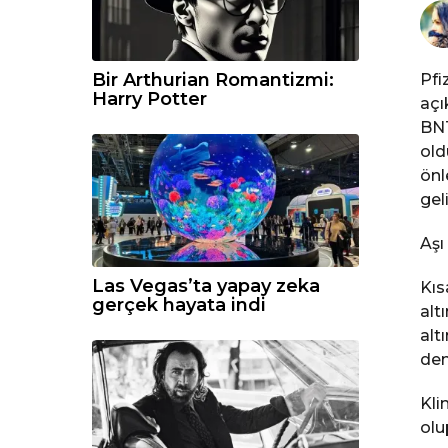
Bir Arthurian Romantizmi:
Pfi
Harry Potter
açı
BNT
old
önl
gel
Aşı
Las Vegas’ta yapay zeka
Kıs
gerçek hayata indi
alt
alt
den
Kli
olu