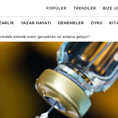
POPÜLER
TRENDLER
BIZE U
ZARLIK
YAZAR HAYATI
DENEMELER
ÖYKÜ
KIT
zerindeki etkinlik oranı' gerçekten ne anlama geliyor?