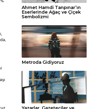
 %
n
Ahmet Hamdi Tanpınar’ın
Eserlerinde Ağaç ve Çiçek
Sembolizmi
,
da,
Metroda Gidiyoruz
i
aşı
Yazarlar, Gazeteciler ve
ruz