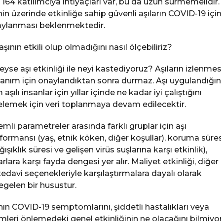
n 164 katılımcıya ihtiyaçları var, bu da uzun sürmemelidir.
nin üzerinde etkinliğe sahip güvenli aşıların COVID-19 içi
ylanması beklenmektedir.
 aşının etkili olup olmadığını nasıl ölçebiliriz?
eyse aşı etkinliği ile neyi kastediyoruz? Aşıların izlenmesi
lanım için onaylandıktan sonra durmaz. Aşı uygulandığın
aşılı insanlar için yıllar içinde ne kadar iyi çalıştığını
elemek için veri toplanmaya devam edilecektir.
mli parametreler arasında farklı gruplar için aşı
formansı (yaş, etnik köken, diğer koşullar), koruma süres
ğışıklık süresi ve gelişen virüs suşlarına karşı etkinlik),
arlara karşı fayda dengesi yer alır. Maliyet etkinliği, diğer 
tedavi seçenekleriyle karşılaştırmalara dayalı olarak
egelen bir husustur.
nın COVID-19 semptomlarını, şiddetli hastalıkları veya
mleri önlemedeki genel etkinliğinin ne olacağını bilmiyo