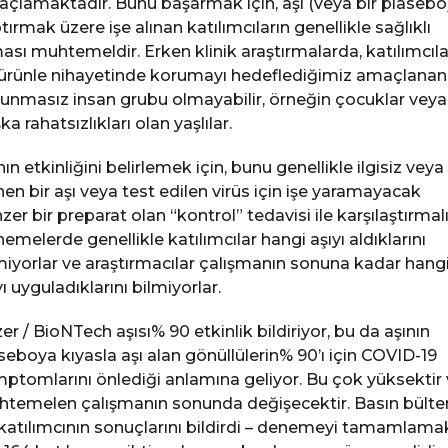
çlamaktadır. Bunu başarmak için, aşı (veya bir plasebo
tırmak üzere işe alınan katılımcıların genellikle sağlıklı
ası muhtemeldir. Erken klinik araştırmalarda, katılımcıla
ürünle nihayetinde korumayı hedeflediğimiz amaçlanan
unmasız insan grubu olmayabilir, örneğin çocuklar veya
ka rahatsızlıkları olan yaşlılar.
nın etkinliğini belirlemek için, bunu genellikle ilgisiz veya
inen bir aşı veya test edilen virüs için işe yaramayacak
zer bir preparat olan “kontrol” tedavisi ile karşılaştırmalı
emelerde genellikle katılımcılar hangi aşıyı aldıklarını
miyorlar ve araştırmacılar çalışmanın sonuna kadar hang
yı uyguladıklarını bilmiyorlar.
zer / BioNTech aşısı% 90 etkinlik bildiriyor, bu da aşının
seboya kıyasla aşı alan gönüllülerin% 90’ı için COVID-19
ptomlarını önlediği anlamına geliyor. Bu çok yüksektir
temelen çalışmanın sonunda değişecektir. Basın bülte
katılımcının sonuçlarını bildirdi – denemeyi tamamlama