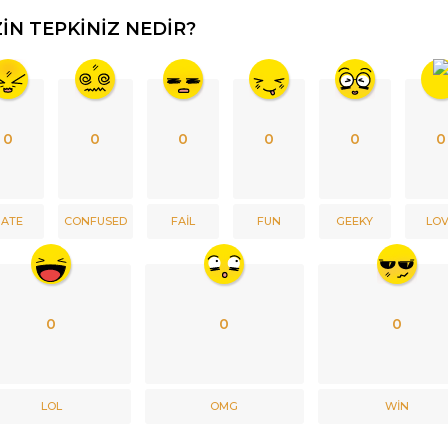
ZIN TEPKINIZ NEDIR?
0
0
0
0
0
0
ATE
CONFUSED
FAIL
FUN
GEEKY
LO
0
0
0
LOL
OMG
WIN