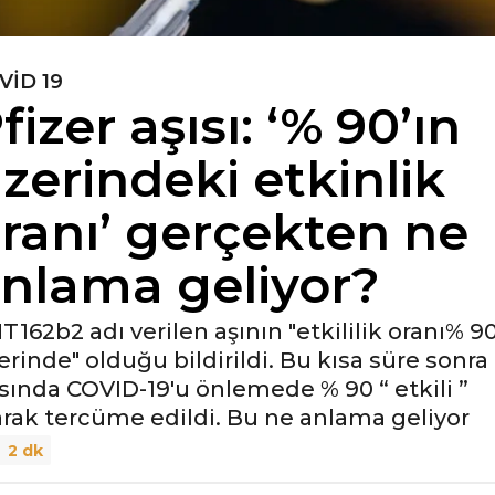
VID 19
fizer aşısı: ‘% 90’ın
zerindeki etkinlik
ranı’ gerçekten ne
nlama geliyor?
T162b2 adı verilen aşının "etkililik oranı% 90
erinde" olduğu bildirildi. Bu kısa süre sonra
sında COVID-19'u önlemede % 90 “ etkili ”
arak tercüme edildi. Bu ne anlama geliyor
2 dk