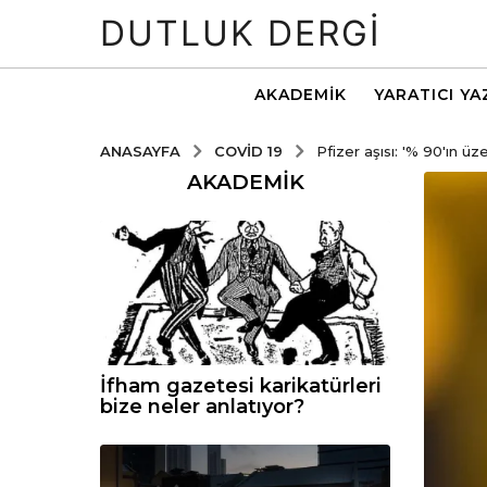
DUTLUK DERGI
AKADEMIK
YARATICI YA
COVID 19
ANASAYFA
Pfizer aşısı: '% 90'ın ü
AKADEMIK
İfham gazetesi karikatürleri
bize neler anlatıyor?