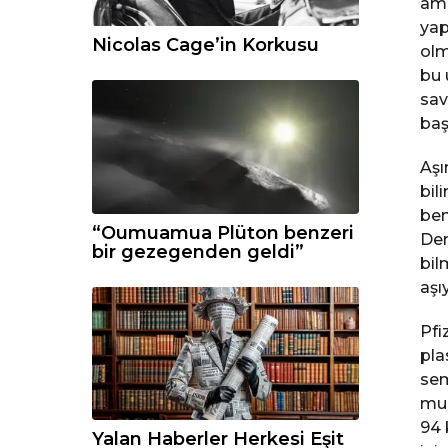
ama
yap
Nicolas Cage’in Korkusu
olm
bu 
sav
baş
Aşı
bil
ben
“Oumuamua Plüton benzeri
Den
bir gezegenden geldi”
bil
aşı
Pfi
pla
sem
muh
94 
Yalan Haberler Herkesi Eşit