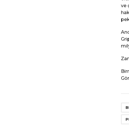
ve 
hak
pek
Anc
Gri
mil
Zan
Bir
Gör
B
P