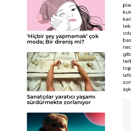
pla
kul
kar
tek
oda
‘Hiçbir şey yapmamak’ çok
bas
moda; Bir direniş mi?
ned
gib
ter
top
laf
son
aşk
Sanatçılar yaratıcı yaşamı
sürdürmekte zorlanıyor