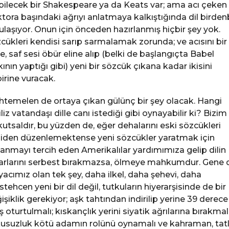
bilecek bir Shakespeare ya da Keats var; ama acı çeken 
tora başındaki ağrıyı anlatmaya kalkıştığında dil birden
ulaşıyor. Onun için önceden hazırlanmış hiçbir şey yok.
cükleri kendisi sarıp sarmalamak zorunda; ve acısını bir
ne, saf sesi öbür eline alıp (belki de başlangıçta Babel
kının yaptığı gibi) yeni bir sözcük çıkana kadar ikisini
birine vuracak.
temelen de ortaya çıkan gülünç bir şey olacak. Hangi
iliz vatandaşı dille canı istediği gibi oynayabilir ki? Bizim 
 kutsaldır, bu yüzden de, eğer dehalarını eski sözcükleri
iden düzenlemektense yeni sözcükler yaratmak için
lanmayı tercih eden Amerikalılar yardımımıza gelip dilin
arlarını serbest bırakmazsa, ölmeye mahkumdur. Gene 
iyacımız olan tek şey, daha ilkel, daha şehevi, daha
tehcen yeni bir dil değil, tutkuların hiyerarşisinde de bir
işiklik gerekiyor; aşk tahtından indirilip yerine 39 derece
ş oturtulmalı; kıskançlık yerini siyatik ağrılarına bırakmalı
usuzluk kötü adamın rolünü oynamalı ve kahraman, tatl