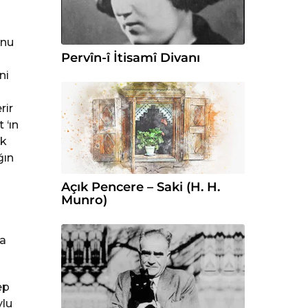
unu
Pervîn-î İtisamî Divanı
ni
rir
 ‘ın
ak
ğın
Açık Pencere – Saki (H. H.
Munro)
ça
ep
ylu