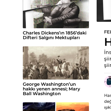
FE
5
Charles Dickens’ın 1856’daki
H
Difteri Salgını Mektupları
y
ı
l
İn
ö
şii
n
şii
c
e
5
George Washington’un
y
hakkı yenen annesi; Mary
ı
Ball Washington
Has
l
değ
ö
ışı
n