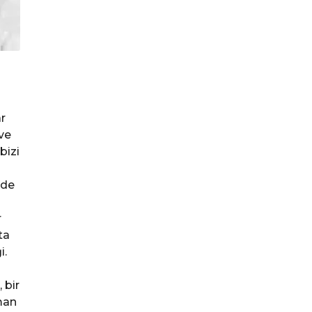
r
 ve
bizi
 de
r
ta
i.
 bir
üman