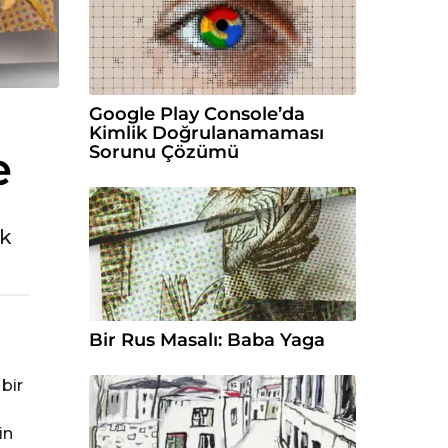
Google Play Console’da
Kimlik Doğrulanamaması
e
Sorunu Çözümü
ik
Bir Rus Masalı: Baba Yaga
bir
in