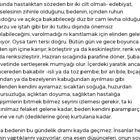
sında hastalıktan sözeden bir iki cilt olmalı- edebiyat,
elesinin zihinle olduğunu; bedenin, içinden ruhun
doğru ve açıkça bakabileceği düz bir cam levha olduğ
arzu ve iştah gibi bir iki tutku dışında önemsiz
ılabileceğini, varolmadığı­ nı kanıtlamak için elinden gele
ıyor. Oysa tam tersi doğru. Bütün gün ve gece boyunca
n işin içine karışır; körleştirir ya da keskinleştirir, renk ve
da renksizleştirir, Haziran sıcağında parafine döner, Şubat
vetinde sertleşerek mumyağı olur. İçerdeki yaratık anc
cereden bakabilir -isli ya da toz pembe; bir an bile, bıça
ından ya da bezelyenin kabuğundan ayrılması gibi
enden kendini ayıramaz; sıcaktan soğu­ğa, huzurdan
ursuzluğa, açlıktan doyuma, sağlıktan hastalığa
işimlerin bitmek bilmez seyrini izlemesi gerekir, ta ki
ınılmaz felaket gelene kadar, beden kendini parampar
ne ve ruh (dediklerine göre) kurtulana kadar.
 bedenin bu gündelik dramı kayda geçmez. İnsanlar h
nin yaptıklarını yazıyorlar; ona esen düşünceleri, onun so