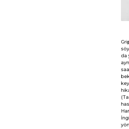
Gri
söy
da 
ayn
saa
bek
key
hik
(Ta
has
Ham
İng
yön