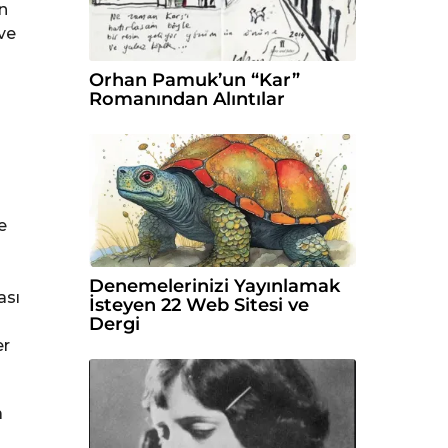
in
ve
Orhan Pamuk’un “Kar”
Romanından Alıntılar
e
Denemelerinizi Yayınlamak
ası
İsteyen 22 Web Sitesi ve
o
Dergi
er
a