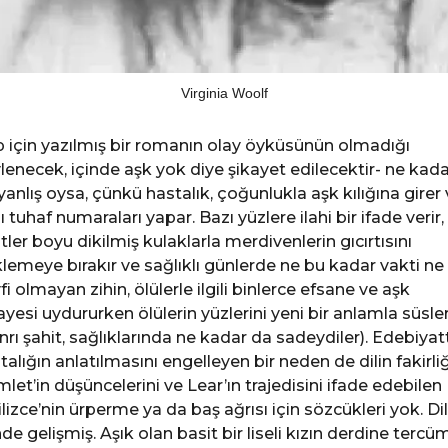
Virginia Woolf
p için yazılmış bir romanın olay öyküsünün olmadığı
lenecek, içinde aşk yok diye şikayet edilecektir- ne kada
yanlış oysa, çünkü hastalık, çoğunlukla aşk kılığına girer
ı tuhaf numaraları yapar. Bazı yüzlere ilahi bir ifade verir, 
tler boyu dikilmiş kulaklarla merdivenlerin gıcırtısını
lemeye bırakır ve sağlıklı günlerde ne bu kadar vakti ne
fi olmayan zihin, ölülerle ilgili binlerce efsane ve aşk
ayesi uydururken ölülerin yüzlerini yeni bir anlamla süsle
nrı şahit, sağlıklarında ne kadar da sadeydiler). Edebiyat
talığın anlatılmasını engelleyen bir neden de dilin fakirliğ
let’in düşüncelerini ve Lear’ın trajedisini ifade edebilen
ilizce’nin ürperme ya da baş ağrısı için sözcükleri yok. Dil,
de gelişmiş. Aşık olan basit bir liseli kızın derdine terc