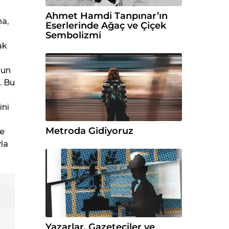
Ahmet Hamdi Tanpınar’ın
na,
Eserlerinde Ağaç ve Çiçek
Sembolizmi
ak
nun
. Bu
ini
Metroda Gidiyoruz
re
yla
Yazarlar, Gazeteciler ve