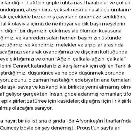
ınlandığını, hafif bir griple ruhta nasıl harabeler ve çöller
ündüğünü, ateşin biraz yükselmesi ile nasıl uçurumların 
lak çiçeklerle bezenmiş çayırların önümüze serildiğini,
talık olayıyla içimizde ne ihtiyar ve dik başlı meşelerin
rildiğini, bir dişimizin çekilmesiyle ölümün kuyusuna
iğimizi ve kahreden suları hemen başımızın üstünde
settiğimizi ve kendimizi melekler ve arpçılar arasında
acağımızı sanarak uyandığımızı ve dişçinin koltuğunda
eye çıktığımızı ve onun “Ağzını çalkala-ağzını çalkala”
lerini Cennet katından bizi karşılamak için eğilen Tanrı il
ıştırdığımızı düşününce ve ne çok düşünmek zorunda
ıyoruz bunu, o zaman hastalığın edebiyatın ana temaları
nde aşk, savaş ve kıskançlıkla birlikte yerini almamış olm
af geliyor gerçekten. İnsan, gribe adanmış romanlar; tif
 epik şiirler; zatürree için kasideler; diş ağrısı için lirik şiirl
ılmış olacağını sanıyor.
 hayır; bir iki istisna dışında -Bir Afyonkeş’in İtirafları’nd
Quincey böyle bir şey denemişti; Proust’un sayfaları