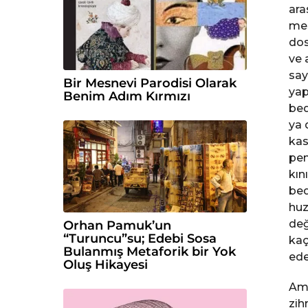
ara
mes
dos
ve 
say
Bir Mesnevi Parodisi Olarak
yap
Benim Adım Kırmızı
bede
ya 
kas
pen
kın
bed
huz
değ
Orhan Pamuk’un
“Turuncu”su; Edebi Sosa
kaç
Bulanmış Metaforik bir Yok
ede
Oluş Hikayesi
Ama
zih