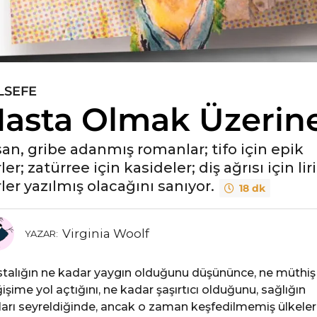
LSEFE
asta Olmak Üzerin
san, gribe adanmış romanlar; tifo için epik
rler; zatürree için kasideler; diş ağrısı için lir
rler yazılmış olacağını sanıyor.
18 dk
Virginia Woolf
YAZAR:
talığın ne kadar yaygın olduğunu düşününce, ne müthiş 
işime yol açtığını, ne kadar şaşırtıcı olduğunu, sağlığın
kları seyreldiğinde, ancak o zaman keşfedilmemiş ülkeler