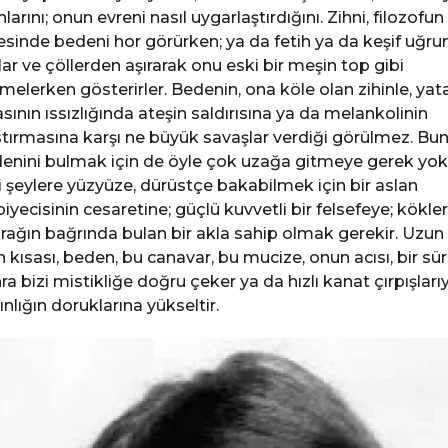
nlarını; onun evreni nasıl uygarlaştırdığını. Zihni, filozofun
esinde bedeni hor görürken; ya da fetih ya da keşif uğru
lar ve çöllerden aşırarak onu eski bir meşin top gibi
melerken gösterirler. Bedenin, ona köle olan zihinle, yat
sının ıssızlığında ateşin saldırısına ya da melankolinin
tırmasına karşı ne büyük savaşlar verdiği görülmez. Bu
enini bulmak için de öyle çok uzağa gitmeye gerek yok
i şeylere yüzyüze, dürüstçe bakabilmek için bir aslan
biyecisinin cesaretine; güçlü kuvvetli bir felsefeye; kökler
rağın bağrında bulan bir akla sahip olmak gerekir. Uzun
ın kısası, beden, bu canavar, bu mucize, onun acısı, bir sü
ra bizi mistikliğe doğru çeker ya da hızlı kanat çırpışları
ınlığın doruklarına yükseltir.