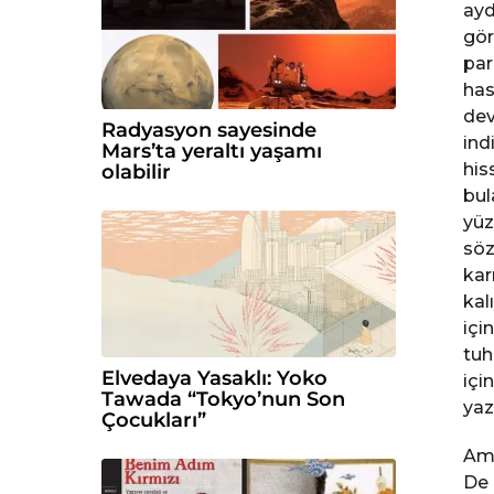
ayd
c
gör
e
par
has
dev
Radyasyon sayesinde
ind
Mars’ta yeraltı yaşamı
his
olabilir
bul
yüz
söz
kar
kal
içi
tuh
Elvedaya Yasaklı: Yoko
için
Tawada “Tokyo’nun Son
yaz
Çocukları”
Ama
De 