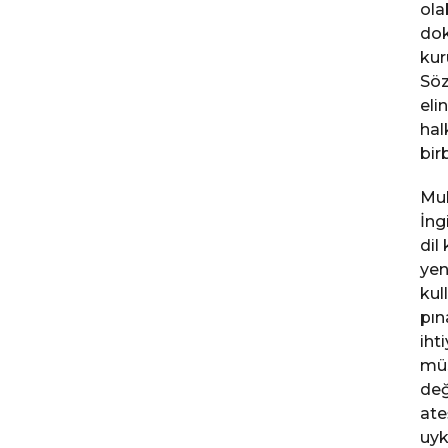
ola
dok
kur
Söz
eli
hal
bir
Muh
İng
dil
yen
kul
pın
iht
müs
değ
ate
uyk