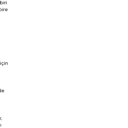
biri
bire
için
de
;
ı