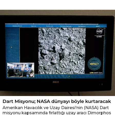
H
a
b
e
r
l
e
r
Dart Misyonu; NASA dünyayı böyle kurtaracak
Amerikan Havacılık ve Uzay Dairesi'nin (NASA) Dart
misyonu kapsamında fırlattığı uzay aracı Dimorphos