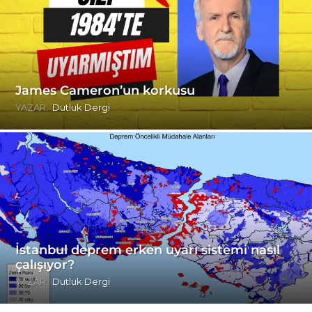
James Cameron’un korkusu
YAZAR:
Dutluk Dergi
İstanbul deprem erken uyarı sistemi nasıl
çalışıyor?
YAZAR:
Dutluk Dergi