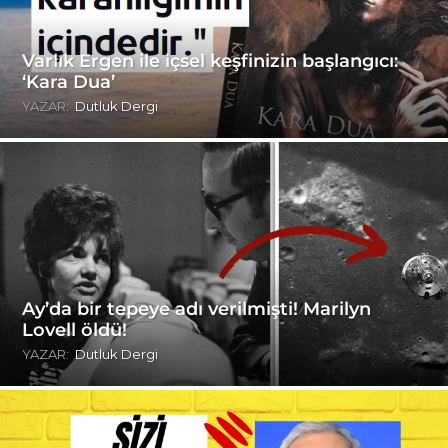
Varlık Ergen ile içsel keşfinizin başlangıcı:
‘Kara Dua’
YAZAR:
Dutluk Dergi
Ay’da bir tepeye adı verilmişti! Marilyn
Lovell öldü!
YAZAR:
Dutluk Dergi