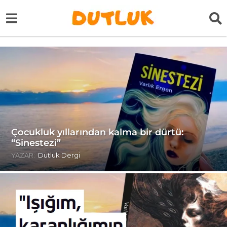
Çocukluk yıllarından kalma bir dürtü:
“Sinestezi”
YAZAR:
Dutluk Dergi