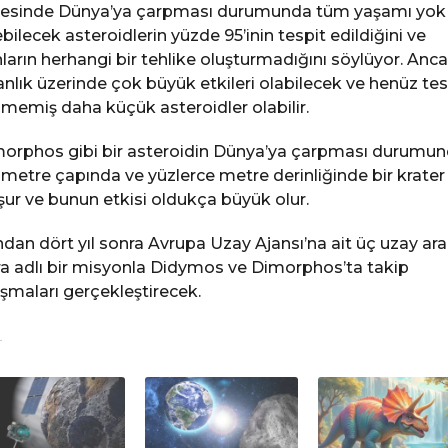
esinde Dünya’ya çarpması durumunda tüm yaşamı yok
bilecek asteroidlerin yüzde 95’inin tespit edildiğini ve
ların herhangi bir tehlike oluşturmadığını söylüyor. Anc
anlık üzerinde çok büyük etkileri olabilecek ve henüz tes
lmemiş daha küçük asteroidler olabilir.
orphos gibi bir asteroidin Dünya’ya çarpması durumun
ometre çapında ve yüzlerce metre derinliğinde bir krater
şur ve bunun etkisi oldukça büyük olur.
dan dört yıl sonra Avrupa Uzay Ajansı’na ait üç uzay arac
a adlı bir misyonla Didymos ve Dimorphos’ta takip
ışmaları gerçekleştirecek.