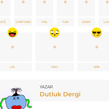
0
0
0
0
0
0
ATE
CONFUSED
FAIL
FUN
GEEKY
LO
0
0
0
LOL
OMG
WIN
YAZAR
Dutluk Dergi