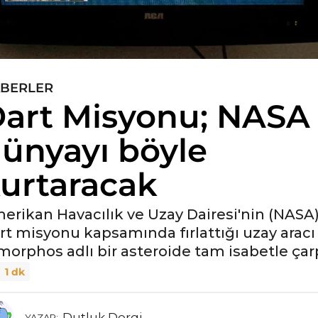
BERLER
art Misyonu; NASA
ünyayı böyle
urtaracak
erikan Havacılık ve Uzay Dairesi'nin (NASA
rt misyonu kapsamında fırlattığı uzay aracı
morphos adlı bir asteroide tam isabetle çarp
1 dk
Dutluk Dergi
YAZAR: