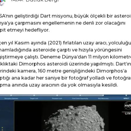
A’nın geliştirdiği Dart misyonu, büyük ölçekli bir astero
ya’ya çarpmasını engellemenin ne denli zor olacağını
pit etmeyi hedefliyor.
en yıl Kasım ayında (2021) fırlatılan uzay aracı, yolculuğ
amladığında asteroide çarptı ve hızıyla yörüngesini
iştirmeye çalıştı. Deneme Dünya’dan 11 milyon kilometr
klıktaki Dimorphos asteroidi üzerinde yapılmıştı. Dart’ın
rindeki kamera, 160 metre genişliğindeki Dimorphos’a
ptığı ana kadar her saniye bir fotoğraf yolladı ve fotoğra
pma anında uzay aracının da yok olmasıyla kesildi.