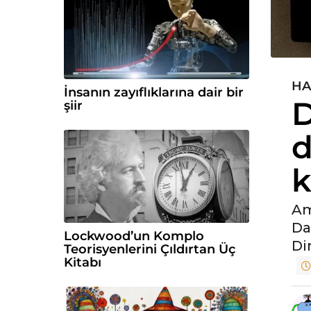
HA
4
İnsanın zayıflıklarına dair bir
D
y
şiir
ı
d
l
ö
k
n
c
e
Am
4
Da
Lockwood’un Komplo
y
Di
Teorisyenlerini Çıldırtan Üç
ı
Kitabı
l
ö
n