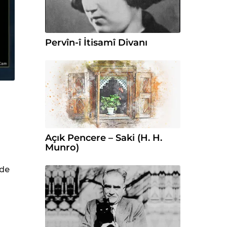
Pervîn-î İtisamî Divanı
Açık Pencere – Saki (H. H.
Munro)
ade