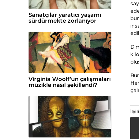
say
ede
Sanatçılar yaratıcı yaşamı
bun
sürdürmekte zorlanıyor
ins
edi
Dim
kil
olu
Bun
Virginia Woolf’un çalışmaları
Her
müzikle nasıl şekillendi?
çal
İlgili