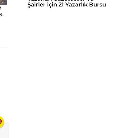
Şairler için 21 Yazarlık Bursu
d
ce…