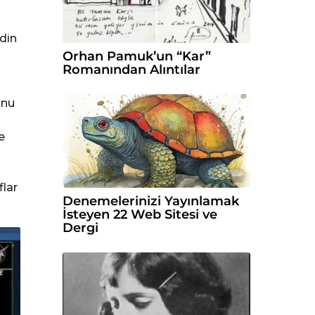
idin
Orhan Pamuk’un “Kar”
Romanından Alıntılar
unu
e
flar
Denemelerinizi Yayınlamak
İsteyen 22 Web Sitesi ve
Dergi