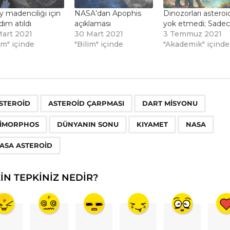
 madenciliği için
NASA’dan Apophis
Dinozorları asteroi
adım atıldı
açıklaması
yok etmedi; Sade
Mart 2021
30 Mart 2021
3 Temmuz 2021
im" içinde
"Bilim" içinde
"Akademik" içinde
,
,
,
,
,
,
,
STEROID
ASTEROID ÇARPMASI
DART MISYONU
IMORPHOS
DÜNYANIN SONU
KIYAMET
NASA
ASA ASTEROID
ZIN TEPKINIZ NEDIR?