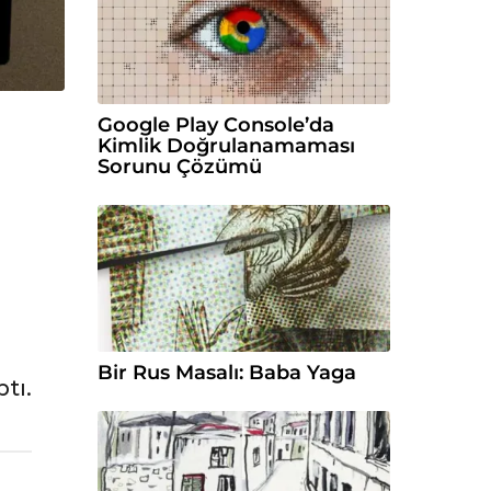
Google Play Console’da
Kimlik Doğrulanamaması
Sorunu Çözümü
)
Bir Rus Masalı: Baba Yaga
tı.