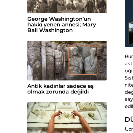
George Washington’un
hakkı yenen annesi; Mary
Ball Washington
Bun
ast
öğr
Sis
nit
Antik kadınlar sadece eş
olmak zorunda değildi
değ
say
edil
D
Uzm