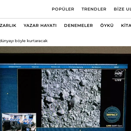
POPÜLER
TRENDLER
BIZE U
AZARLIK
YAZAR HAYATI
DENEMELER
ÖYKÜ
KIT
ünyayı böyle kurtaracak