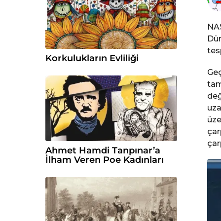
c
e
NAS
Dün
tes
Korkulukların Evliliği
Geç
tam
değ
uza
üze
çar
çar
Ahmet Hamdi Tanpınar’a
İlham Veren Poe Kadınları