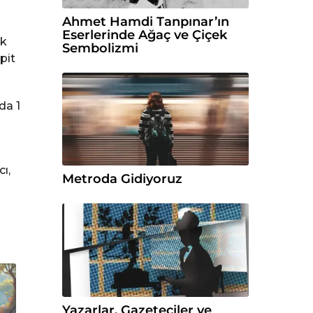
Ahmet Hamdi Tanpınar’ın
Eserlerinde Ağaç ve Çiçek
ak
Sembolizmi
pit
da 1
ı,
Metroda Gidiyoruz
Yazarlar, Gazeteciler ve