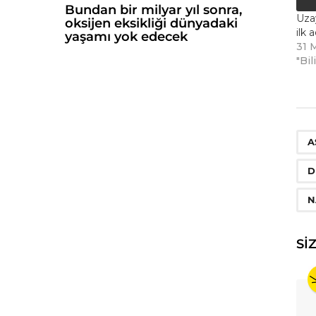
Bundan bir milyar yıl sonra,
Uzay
oksijen eksikliği dünyadaki
ilk 
yaşamı yok edecek
31 
"Bil
A
D
N
SI