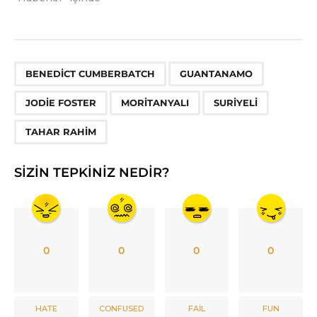
,
,
,
,
,
BENEDICT CUMBERBATCH
GUANTANAMO
JODIE FOSTER
MORITANYALI
SURIYELI
TAHAR RAHIM
SIZIN TEPKINIZ NEDIR?
0
0
0
0
HATE
CONFUSED
FAIL
FUN