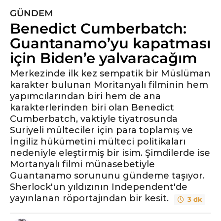
GÜNDEM
5
Benedict Cumberbatch:
y
ı
Guantanamo’yu kapatması
l
için Biden’e yalvaracağım
ö
n
Merkezinde ilk kez sempatik bir Müslüman
karakter bulunan Moritanyalı filminin hem
c
yapımcılarından biri hem de ana
e
karakterlerinden biri olan Benedict
5
Cumberbatch, vaktiyle tiyatrosunda
y
Suriyeli mülteciler için para toplamış ve
ı
İngiliz hükümetini mülteci politikaları
l
nedeniyle eleştirmiş bir isim. Şimdilerde ise
ö
Mortanyalı filmi münasebetiyle
n
Guantanamo sorununu gündeme taşıyor.
c
Sherlock'un yıldızının Independent'de
e
yayınlanan röportajından bir kesit.
3 dk