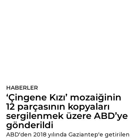
y
ı
l
ö
n
c
e
5
y
ı
l
ö
HABERLER
n
‘Çingene Kızı’ mozaiğinin
c
12 parçasının kopyaları
e
sergilenmek üzere ABD’ye
gönderildi
ABD'den 2018 yılında Gaziantep'e getirilen