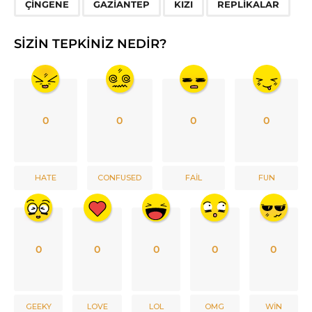
,
,
,
ÇINGENE
GAZIANTEP
KIZI
REPLIKALAR
SIZIN TEPKINIZ NEDIR?
0
0
0
0
HATE
CONFUSED
FAIL
FUN
0
0
0
0
0
GEEKY
LOVE
LOL
OMG
WIN