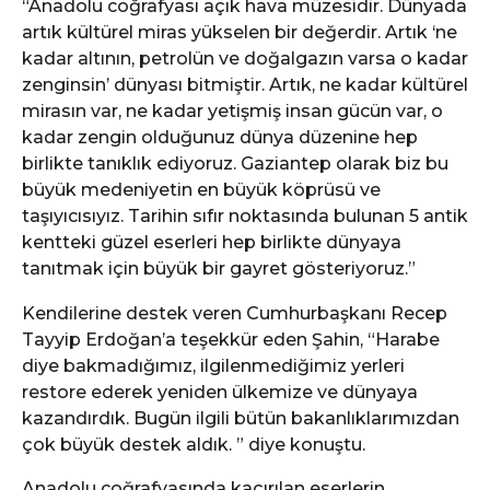
“Anadolu coğrafyası açık hava müzesidir. Dünyada
artık kültürel miras yükselen bir değerdir. Artık ‘ne
kadar altının, petrolün ve doğalgazın varsa o kadar
zenginsin’ dünyası bitmiştir. Artık, ne kadar kültürel
mirasın var, ne kadar yetişmiş insan gücün var, o
kadar zengin olduğunuz dünya düzenine hep
birlikte tanıklık ediyoruz. Gaziantep olarak biz bu
büyük medeniyetin en büyük köprüsü ve
taşıyıcısıyız. Tarihin sıfır noktasında bulunan 5 antik
kentteki güzel eserleri hep birlikte dünyaya
tanıtmak için büyük bir gayret gösteriyoruz.”
Kendilerine destek veren Cumhurbaşkanı Recep
Tayyip Erdoğan’a teşekkür eden Şahin, “Harabe
diye bakmadığımız, ilgilenmediğimiz yerleri
restore ederek yeniden ülkemize ve dünyaya
kazandırdık. Bugün ilgili bütün bakanlıklarımızdan
çok büyük destek aldık. ” diye konuştu.
Anadolu coğrafyasında kaçırılan eserlerin