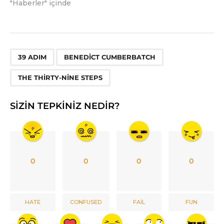
"Haberler" içinde
,
,
39 ADIM
BENEDICT CUMBERBATCH
THE THIRTY-NINE STEPS
SIZIN TEPKINIZ NEDIR?
0
0
0
0
HATE
CONFUSED
FAIL
FUN