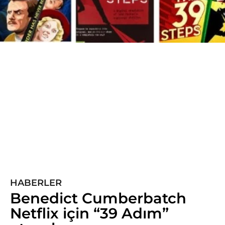
5
y
ı
l
ö
n
c
e
5
y
ı
HABERLER
l
Benedict Cumberbatch
ö
Netflix için “39 Adım”
n