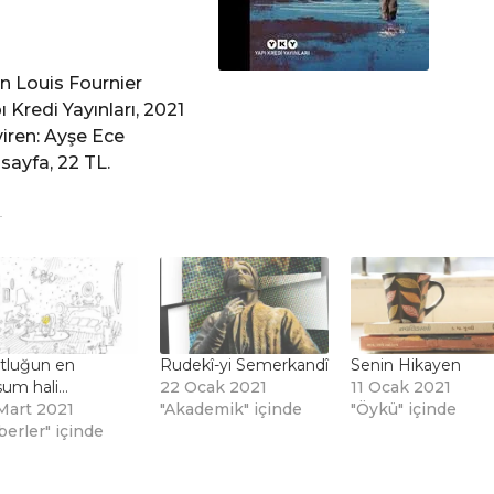
n Louis Fournier
ı Kredi Yayınları, 2021
iren: Ayşe Ece
 sayfa, 22 TL.
tluğun en
Rudekî-yi Semerkandî
Senin Hikayen
um hali…
22 Ocak 2021
11 Ocak 2021
Mart 2021
"Akademik" içinde
"Öykü" içinde
berler" içinde