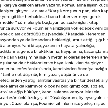
şı karşıya gelirken araya yazarın, komşularına ilişkin küç
lenişleri giriyor. İlk olarak “Karşı komşunun panjurları kap
ir yere gittiler herhalde… / bana haber vermeye gerek
mediler” cümleleriyle başlayan bu seslenişler, kitap
unca sürüyor ve Fournier, yalnızlığını yok edecek yeni bi
enek olarak gördüğü bu (yandaki / karşıdaki) fenerden
tasyondan ya da limandan) beklediği, umut ettiği ışığı bir
lü alamıyor. Yani kitap, yazarının hayata, yalnızlığa,
adıklarına, geride bıraktıklarına, kayıplarına, kazançlarına
me dair yaklaşımına ilişkin metinler olarak ilerlerken ara
şularına dair beklentiler ve hayal kırıklıkları da giriyor.
rnier bu enfes ‘anlatı’sında, kendisinden önce ‘yalnızlığa
r’ tarihe not düşmüş kimi yazar, düşünür ve de
sefecilerden yaptığı alıntılar vasıtasıyla bir tür destek alıy
ece almakla kalmıyor, o çok iyi bildiğimiz özlü sözleri,
tto’ları eğip büküyor, kendi sularına katıyor. Mesela
cartes’ın ünlü özdeyişini “Düşünüyorum, öyleyse yalnız
iriyor. Güzel olan şu; Fournier zihinlerimize yerleşmiş bu