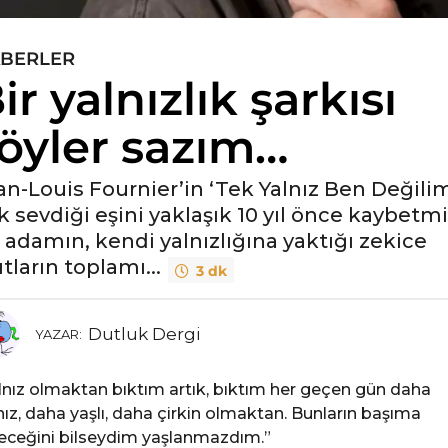
BERLER
ir yalnızlık şarkısı
öyler sazım…
an-Louis Fournier’in ‘Tek Yalnız Ben Değilim
k sevdiği eşini yaklaşık 10 yıl önce kaybetmi
r adamın, kendi yalnızlığına yaktığı zekice
tların toplamı...
3 dk
Dutluk Dergi
YAZAR:
lnız olmaktan bıktım artık, bıktım her geçen gün daha
nız, daha yaşlı, daha çirkin olmaktan. Bunların başıma
eceğini bilseydim yaşlanmazdım.”