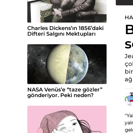
HA
5
B
y
Charles Dickens’ın 1856’daki
ı
Difteri Salgını Mektupları
s
l
ö
n
Je
c
ço
e
bi
5
ağı
y
ı
NASA Venüs’e “taze gözler”
gönderiyor. Peki neden?
l
ö
n
“Ya
c
yal
e
gel