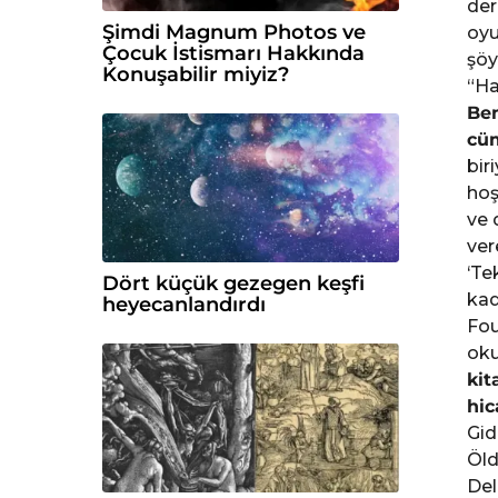
der
Şimdi Magnum Photos ve
oyu
Çocuk İstismarı Hakkında
şöy
Konuşabilir miyiz?
“Ha
Ben
cüm
bir
hoş
ve 
ver
‘Te
Dört küçük gezegen keşfi
kad
heyecanlandırdı
Fou
oku
kit
hi
Gid
Öld
Del