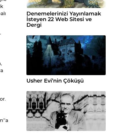
ük
Denemelerinizi Yayınlamak
alı
İsteyen 22 Web Sitesi ve
Dergi
r
,
ya
Usher Evi’nin Çöküşü
or.
ım”a