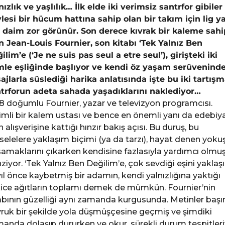
nızlık ve yaşlılık… İlk elde iki verimsiz santrfor gibiler
lesi bir hücum hattına sahip olan bir takım için lig ya
 daim zor görünür. Son derece kıvrak bir kaleme sahi
n Jean-Louis Fournier, son kitabı ‘Tek Yalnız Ben
ilim’e (‘Je ne suis pas seul a etre seul’), girişteki iki
le eşliğinde başlıyor ve kendi öz yaşam serüvenind
ajlarla süslediği harika anlatısında işte bu iki tartışm
trforun adeta sahada yaşadıklarını naklediyor…
8 doğumlu Fournier, yazar ve televizyon programcısı.
imli bir kalem ustası ve bence en önemli yanı da edebiy
n alışverişine kattığı hınzır bakış açısı. Bu duruş, bu
elelere yaklaşım biçimi (ya da tarzı), hayat denen yoku
amaklarını çıkarken kendisine fazlasıyla yardımcı olmu
ziyor. ‘Tek Yalnız Ben Değilim’e, çok sevdiği eşini yaklaş
yıl önce kaybetmiş bir adamın, kendi yalnızlığına yaktığı
ice ağıtların toplamı demek de mümkün. Fournier’nin
abının güzelliği aynı zamanda kurgusunda. Metinler başı
ruk bir şekilde yola düşmüşçesine geçmiş ve şimdiki
anda dolaşıp dururken ve okur, sürekli durum tespitleri