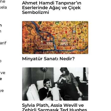
ime
Ahmet Hamdi Tanpınar’ın
Eserlerinde Ağaç ve Çiçek
sela
Sembolizmi
n
n
arif
Minyatür Sanatı Nedir?
o
 ve
e
ye
Sylvia Plath, Assia Wevill ve
Zehirli Sarmaşık Ted Hughes