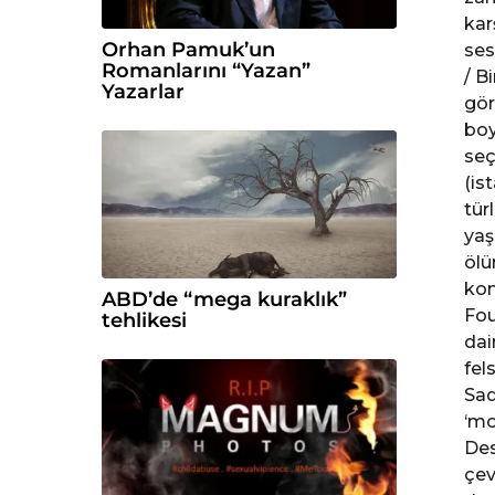
kar
Orhan Pamuk’un
ses
Romanlarını “Yazan”
/ B
Yazarlar
gör
boy
seç
(is
tür
yaş
ölü
kom
ABD’de “mega kuraklık”
Fou
tehlikesi
dai
fel
Sad
‘mo
Des
çev