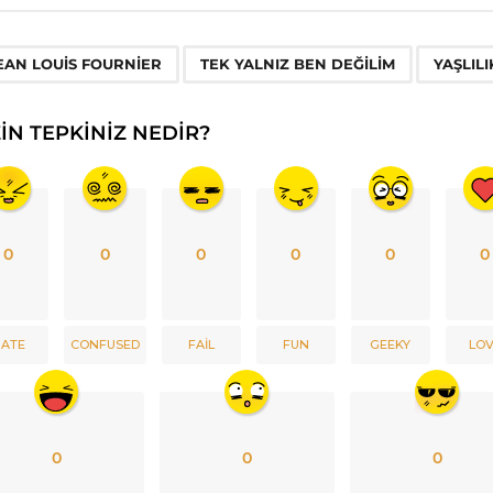
,
,
EAN LOUIS FOURNIER
TEK YALNIZ BEN DEĞILIM
YAŞLILI
ZIN TEPKINIZ NEDIR?
0
0
0
0
0
0
ATE
CONFUSED
FAIL
FUN
GEEKY
LO
0
0
0