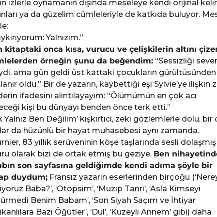
in izlerle oynamanın dışında meseleye kendi orijinal kel
nları ya da güzelim cümleleriyle de katkıda buluyor. Me
le:
ykırıyorum: Yalnızım.”
 kitaptaki onca kısa, vurucu ve çelişkilerin altını çize
lelerden örneğin şunu da beğendim:
“Sessizliği seve
iydi, ama gün geldi üst kattaki çocukların gürültüsünden
lanır oldu.” Bir de yazarın, kaybettiği eşi Sylvie’ye ilişkin z
derin ifadesini alıntılayayım: “Ölümümün en çok acı
eceği kişi bu dünyayı benden önce terk etti.”
k Yalnız Ben Değilim’ kışkırtıcı, zeki gözlemlerle dolu, bir 
ar da hüzünlü bir hayat muhasebesi aynı zamanda.
rnier, 83 yıllık serüveninin köşe taşlarında sesli dolaşmış
ru olarak bizi de ortak etmiş bu geziye.
Ben nihayetind
abın son sayfasına geldiğimde kendi adıma şöyle bir
cap duydum;
Fransız yazarın eserlerinden birçoğu (‘Nere
iyoruz Baba?’, ‘Otopsim’, ‘Muzip Tanrı’, ‘Asla Kimseyi
ürmedi Benim Babam’, ‘Son Siyah Saçım ve İhtiyar
ikanlılara Bazı Öğütler’, ‘Dul’, ‘Kuzeyli Annem’ gibi) daha