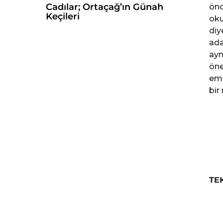
Cadılar; Ortaçağ’ın Günah
önc
Keçileri
oku
diy
ada
ayn
öne
emi
bir
TE