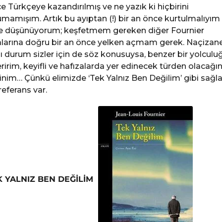
e Türkçeye kazandırılmış ve ne yazık ki hiçbirini
mamışım. Artık bu ayıptan (!) bir an önce kurtulmalıyım
e düşünüyorum; keşfetmem gereken diğer Fournier
larına doğru bir an önce yelken açmam gerek. Naçizane
ı durum sizler için de söz konusuysa, benzer bir yolculu
ririm, keyifli ve hafızalarda yer edinecek türden olacağı
nim… Çünkü elimizde ‘Tek Yalnız Ben Değilim’ gibi sağ
 referans var.
K YALNIZ BEN DEĞİLİM