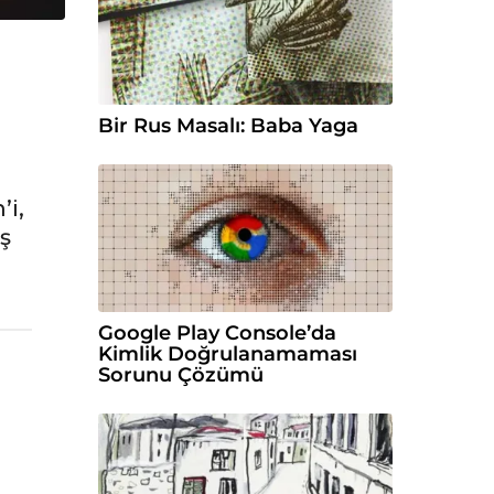
Bir Rus Masalı: Baba Yaga
’i,
ş
Google Play Console’da
Kimlik Doğrulanamaması
Sorunu Çözümü