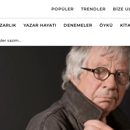
POPÜLER
TRENDLER
BIZE U
AZARLIK
YAZAR HAYATI
DENEMELER
ÖYKÜ
KIT
yler sazım...