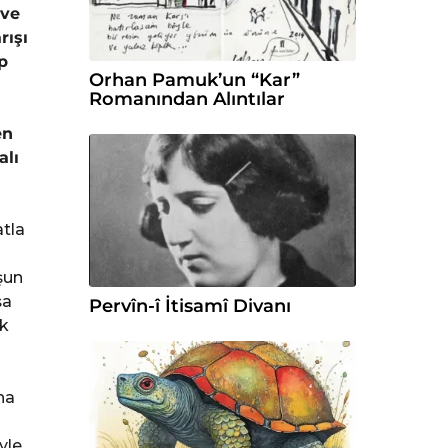
 ve
rışı
p
Orhan Pamuk’un “Kar”
Romanından Alıntılar
en
alı
atla
şun
şa
Pervîn-î İtisamî Divanı
ık
na
yle