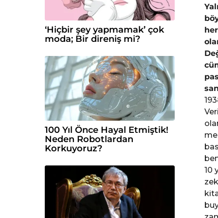
Yal
böy
‘Hiçbir şey yapmamak’ çok
her
moda; Bir direniş mi?
ola
Değ
cüm
pas
san
193
Ver
ola
100 Yıl Önce Hayal Etmiştik!
mes
Neden Robotlardan
bas
Korkuyoruz?
ben
10 
zek
kit
buy
zam