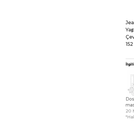
Jea
Yap
Çev
152
İlgili
Dos
mas
20 
"Ha