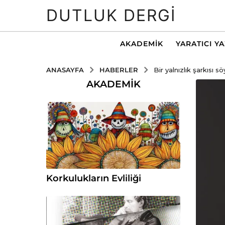
DUTLUK DERGI
AKADEMIK
YARATICI Y
HABERLER
ANASAYFA
Bir yalnızlık şarkısı sö
AKADEMIK
Korkulukların Evliliği