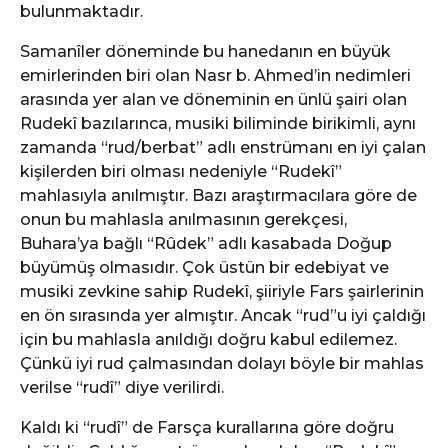
bulunmaktadır.
Samanîler döneminde bu hanedanın en büyük
emirlerinden biri olan Nasr b. Ahmed’in nedimleri
arasında yer alan ve döneminin en ünlü şairi olan
Rudekî bazılarınca, musiki biliminde birikimli, aynı
zamanda “rud/berbat” adlı enstrümanı en iyi çalan
kişilerden biri olması nedeniyle “Rudekî”
mahlasıyla anılmıştır. Bazı araştırmacılara göre de
onun bu mahlasla anılmasının gerekçesi,
Buhara’ya bağlı “Rûdek” adlı kasabada Doğup
büyümüş olmasıdır. Çok üstün bir edebiyat ve
musiki zevkine sahip Rudekî, şiiriyle Fars şairlerinin
en ön sırasında yer almıştır. Ancak “rud”u iyi çaldığı
için bu mahlasla anıldığı doğru kabul edilemez.
Çünkü iyi rud çalmasından dolayı böyle bir mahlas
verilse “rudî” diye verilirdi.
Kaldı ki “rudî” de Farsça kurallarına göre doğru