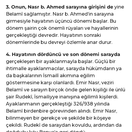
3. Onun, Nasr b. Ahmed sarayına girişini de
yine
Belamî sağlamıştır. Nasr b. Ahmed’in sarayına
girmesiyle hayatının üçüncü dönemi başlar. Bu
dönem şairin çok önemli rüyaları ve hayallerinin
gerçekleştiği devredir. Hayatının sonraki
dönemlerinde bu devreyi özlemle anar durur.
4. Hayatının dördüncü ve son dönemi sarayda
gerçekleşen bir ayaklanmayla başlar. Güçlü bir
ihtimalle ayaklanmacılar, sarayda hükümdarın ya
da başkalarının İsmailî akımına eğilim
göstermesine karşı olanlardı. Emir Nasr, veziri
Belamî ve sarayın birçok önde gelen kişiliği ile ünlü
şair Rudekî, İsmailiyye inanışına eğilimli kişilerdi.
Ayaklanmanın gerçekleştiği 326/938 yılında
Belamî birdenbire görevinden alındı. Emir Nasr,
bilinmeyen bir gerekçe ve şekilde bir köşeye
çekildi. Rudekî de saraydan kovuldu, ardından da