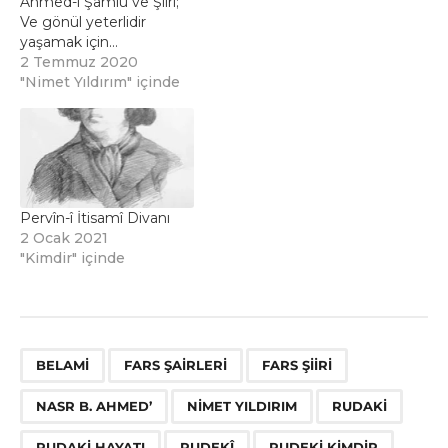
Ahmed-i Şamlû ve Şiiri;
Ve gönül yeterlidir
yaşamak için…
2 Temmuz 2020
"Nimet Yıldırım" içinde
Pervîn-î İtisamî Divanı
2 Ocak 2021
"Kimdir" içinde
,
,
,
,
,
,
,
,
,
,
,
,
BELAMI
FARS ŞAIRLERI
FARS ŞIIRI
NASR B. AHMED’
NIMET YILDIRIM
RUDAKI
RUDAKI HAYATI
RUDEKÎ
RUDEKI KIMDIR