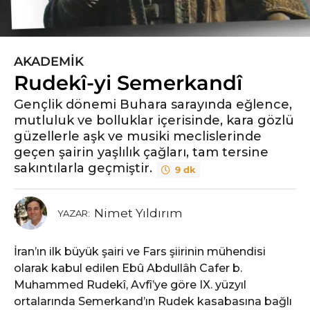
AKADEMIK
6
Rudekî-yi Semerkandî
y
ı
Gençlik dönemi Buhara sarayında eğlence,
l
mutluluk ve bolluklar içerisinde, kara gözlü
ö
güzellerle aşk ve musiki meclislerinde
n
geçen şairin yaşlılık çağları, tam tersine
c
sakıntılarla geçmiştir.
9 dk
e
6
y
Nimet Yıldırım
YAZAR:
ı
l
İran’ın ilk büyük şairi ve Fars şiirinin mühendisi
ö
olarak kabul edilen Ebû Abdullâh Cafer b.
n
Muhammed Rudekî, Avfî’ye göre IX. yüzyıl
c
ortalarında Semerkand’ın Rudek kasabasına bağlı