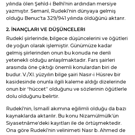
yılında ölen Şehîd-i Belhî’nin ardından mersiye
yazmıştır. Semanî, Rudekî’nin dünyaya gelmiş
olduğu Benuc’ta 329/941 yılında öldüğünü aktarır.
2. İNANÇLARI VE DÜŞÜNCELERI
Rudekî şiirlerinde, bilgece düşüncelerini ve öğütleri
de yoğun olarak işlemiştir. Günümüze kadar
gelmiş şiirlerinden onun bu konuda ne denli
yetenekli olduğu anlaşılmaktadır. Fars şairleri
arasında öne çıktığı önemli konulardan biri de
budur. V./XI. yüzyılın bilge şairi Nasır-i Hüsrev bir
kasidesinde onunla ilgili kaleme aldığı dizelerinde
onun bir “hüccet” olduğunu ve sözlerinin öğütlerle
dolu olduğunu belirtir.
Rudekî’nin, İsmailî akımına eğilimli olduğu da bazı
kaynaklarda aktarılır. Bu konu Nizamülmülk’ün
Siyasetnâme’deki kayıtları ile de örtüşmektedir.
Ona göre Rudekî’nin velinimeti Nasr b. Ahmed de