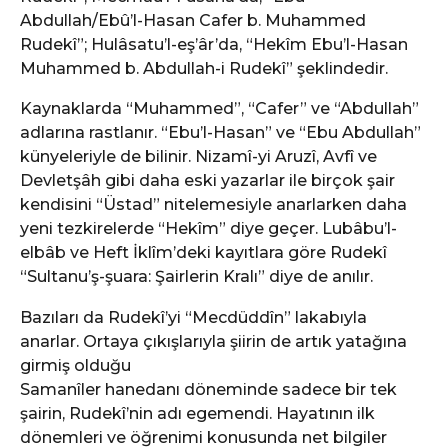
Abdullah/Ebû’l-Hasan Cafer b. Muhammed
Rudekî”; Hulâsatu’l-eş’âr’da, “Hekîm Ebu’l-Hasan
Muhammed b. Abdullah-i Rudekî” şeklindedir.
Kaynaklarda “Muhammed”, “Cafer” ve “Abdullah”
adlarına rastlanır. “Ebu’l-Hasan” ve “Ebu Abdullah”
künyeleriyle de bilinir. Nizamî-yi Aruzî, Avfî ve
Devletşâh gibi daha eski yazarlar ile birçok şair
kendisini “Üstad” nitelemesiyle anarlarken daha
yeni tezkirelerde “Hekîm” diye geçer. Lubâbu’l-
elbâb ve Heft İklîm’deki kayıtlara göre Rudekî
“Sultanu’ş-şuara: Şairlerin Kralı” diye de anılır.
Bazıları da Rudekî’yi “Mecdüddîn” lakabıyla
anarlar. Ortaya çıkışlarıyla şiirin de artık yatağına
girmiş olduğu
Samanîler hanedanı döneminde sadece bir tek
şairin, Rudekî’nin adı egemendi. Hayatının ilk
dönemleri ve öğrenimi konusunda net bilgiler