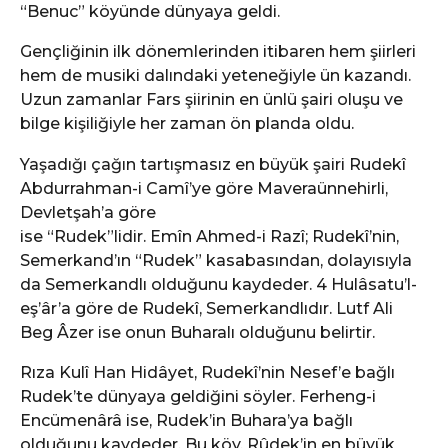
e
“Benuc” köyünde dünyaya geldi.
Gençliğinin ilk dönemlerinden itibaren hem şiirleri
hem de musiki dalındaki yeteneğiyle ün kazandı.
Uzun zamanlar Fars şiirinin en ünlü şairi oluşu ve
bilge kişiliğiyle her zaman ön planda oldu.
Yaşadığı çağın tartışmasız en büyük şairi Rudekî
Abdurrahman-i Camî’ye göre Maveraünnehirli,
Devletşah’a göre
ise “Rudek”lidir. Emîn Ahmed-i Razî; Rudekî’nin,
Semerkand’ın “Rudek” kasabasından, dolayısıyla
da Semerkandlı olduğunu kaydeder. 4 Hulâsatu’l-
eş’âr’a göre de Rudekî, Semerkandlıdır. Lutf Ali
Beg Âzer ise onun Buharalı olduğunu belirtir.
Rıza Kulî Han Hidâyet, Rudekî’nin Nesef’e bağlı
Rudek’te dünyaya geldiğini söyler. Ferheng-i
Encümenârâ ise, Rudek’in Buhara’ya bağlı
olduğunu kaydeder. Bu köy, Rûdek’in en büyük