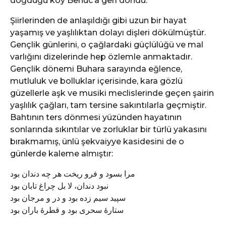
doğduğu köy Benuc’a geri döndü.
Şiirlerinden de anlaşıldığı gibi uzun bir hayat
yaşamış ve yaşlılıktan dolayı dişleri dökülmüştür.
Gençlik günlerini, o çağlardaki güçlülüğü ve mal
varlığını dizelerinde hep özlemle anmaktadır.
Gençlik dönemi Buhara sarayında eğlence,
mutluluk ve bolluklar içerisinde, kara gözlü
güzellerle aşk ve musiki meclislerinde geçen şairin
yaşlılık çağları, tam tersine sakıntılarla geçmiştir.
Bahtının ters dönmesi yüzünden hayatının
sonlarında sıkıntılar ve zorluklar bir türlü yakasını
bırakmamış, ünlü şekvaiyye kasidesini de o
günlerde kaleme almıştır:
مرا بسود و فرو ریخت هر چه دندان بود
نبود دندان، لا بل چراغ تابان بود
سپید سیم زده بود و در و مرجان بود
ستارۀ سحری بود و قطرۀ باران بود