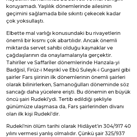
koruyamadı. Yaşlılık dönemlerinde ailesinin
geçimini sağlamada bile sıkıntı çekecek kadar
çok yoksullaştı.
Elbette mal varlığı konusundaki bu rivayetlerin
önemli bir kısmı çok abartılıdır. Ancak önemli
miktarda servet sahibi olduğu kaynaklar ve
çağdaşlarının da onaylamalarıyla gerçektir.
Tahirîler ve Saffarîler dönemlerinde Hanzala-yi
Badğisî, Firûz-i Meşrıkî ve Ebû Suleyk-i Gurganî gibi
şairler Fars şiirinin ilk dönemlerinin önemli şairleri
olarak bilinirlerken, Samanoğulları döneminde söz
sancağı daha yücelere erişti. Bu dönemin en büyük
öncü şairi Rudekî’ydi. Tertib edildiği şekliyle
günümüze ulaşmasa da, Fars şairlerinden divanı
olan ilk kişi Rudekî’dir.
Rudekî’nin ölüm tarihi olarak Hidâyet’in 304/917 40
yılını vermesi yanlış olmalıdır. Çünkü şair 325/937