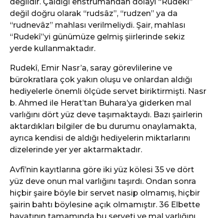
değildir. Çaldığı enstrümandan dolayı “Rudekî”
değil doğru olarak “rudsâz”, “rudzen” ya da
“rudnevâz” mahlası verilmeliydi. Şair, mahlası
“Rudekî”yi günümüze gelmiş şiirlerinde sekiz
yerde kullanmaktadır.
Rudekî, Emir Nasr’a, saray görevlilerine ve
bürokratlara çok yakın oluşu ve onlardan aldığı
hediyelerle önemli ölçüde servet biriktirmişti. Nasr
b. Ahmed ile Herat’tan Buhara’ya giderken mal
varlığını dört yüz deve taşımaktaydı. Bazı şairlerin
aktardıkları bilgiler de bu durumu onaylamakta,
ayrıca kendisi de aldığı hediyelerin miktarlarını
dizelerinde yer yer aktarmaktadır.
Avfî’nin kayıtlarına göre iki yüz kölesi 35 ve dört
yüz deve onun mal varlığını taşırdı. Ondan sonra
hiçbir şaire böyle bir servet nasip olmamış, hiçbir
şairin bahtı böylesine açık olmamıştır. 36 Elbette
hayatının tamamında bu serveti ve mal varlığını