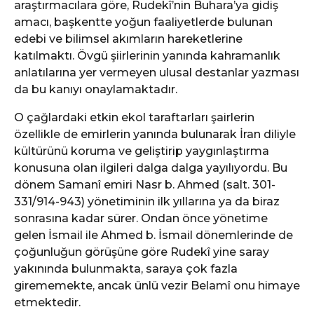
araştırmacılara göre, Rudekî’nin Buhara’ya gidiş
amacı, başkentte yoğun faaliyetlerde bulunan
edebi ve bilimsel akımların hareketlerine
katılmaktı. Övgü şiirlerinin yanında kahramanlık
anlatılarına yer vermeyen ulusal destanlar yazması
da bu kanıyı onaylamaktadır.
O çağlardaki etkin ekol taraftarları şairlerin
özellikle de emirlerin yanında bulunarak İran diliyle
kültürünü koruma ve geliştirip yaygınlaştırma
konusuna olan ilgileri dalga dalga yayılıyordu. Bu
dönem Samanî emiri Nasr b. Ahmed (salt. 301-
331/914-943) yönetiminin ilk yıllarına ya da biraz
sonrasına kadar sürer. Ondan önce yönetime
gelen İsmail ile Ahmed b. İsmail dönemlerinde de
çoğunluğun görüşüne göre Rudekî yine saray
yakınında bulunmakta, saraya çok fazla
girememekte, ancak ünlü vezir Belamî onu himaye
etmektedir.