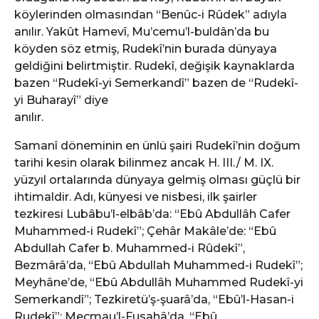
köylerinden olmasından “Benûc-i Rûdek” adıyla
anılır. Yakût Hamevî, Mu’cemu’l-buldân’da bu
köyden söz etmiş, Rudekî’nin burada dünyaya
geldiğini belirtmiştir. Rudekî, değişik kaynaklarda
bazen “Rudekî-yi Semerkandî” bazen de “Rudekî-
yi Buharayî” diye
anılır.
Samanî döneminin en ünlü şairi Rudekî’nin doğum
tarihi kesin olarak bilinmez ancak H. III./ M. IX.
yüzyıl ortalarında dünyaya gelmiş olması güçlü bir
ihtimaldir. Adı, künyesi ve nisbesi, ilk şairler
tezkiresi Lubâbu’l-elbâb’da: “Ebû Abdullâh Cafer
Muhammed-i Rudekî”; Çehâr Makâle’de: “Ebû
Abdullah Cafer b. Muhammed-i Rûdekî”,
Bezmârâ’da, “Ebû Abdullah Muhammed-i Rudekî”;
Meyhâne’de, “Ebû Abdullâh Muhammed Rudekî-yi
Semerkandî”; Tezkiretü’ş-şuarâ’da, “Ebû’l-Hasan-i
Rudekî”; Mecmau’l-Fusahâ’da, “Ebû