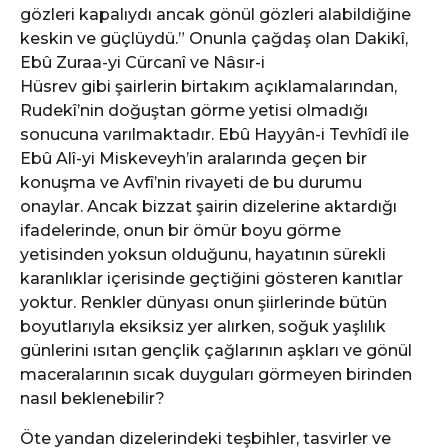
gözleri kapalıydı ancak gönül gözleri alabildiğine
keskin ve güçlüydü.” Onunla çağdaş olan Dakikî,
Ebû Zuraa-yi Cürcanî ve Nâsır-i
Hüsrev gibi şairlerin birtakım açıklamalarından,
Rudekî’nin doğuştan görme yetisi olmadığı
sonucuna varılmaktadır. Ebû Hayyân-i Tevhîdî ile
Ebû Alî-yi Miskeveyh’in aralarında geçen bir
konuşma ve Avfî’nin rivayeti de bu durumu
onaylar. Ancak bizzat şairin dizelerine aktardığı
ifadelerinde, onun bir ömür boyu görme
yetisinden yoksun olduğunu, hayatının sürekli
karanlıklar içerisinde geçtiğini gösteren kanıtlar
yoktur. Renkler dünyası onun şiirlerinde bütün
boyutlarıyla eksiksiz yer alırken, soğuk yaşlılık
günlerini ısıtan gençlik çağlarının aşkları ve gönül
maceralarının sıcak duyguları görmeyen birinden
nasıl beklenebilir?
Öte yandan dizelerindeki teşbihler, tasvirler ve