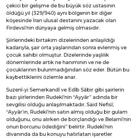
çekici bir gelişme de bu büyük söz ustasının
öldüğü yıl (329/940) aynı bölgenin bir diğer
köşesinde İran ulusal destanını yazacak olan
Firdevsî’nin dünyaya gelmiş olmasıdır.
Şiirlerindeki birtakım dizelerinden anlaşıldığı
kadarıyla, şair orta yaşlarından sonra evlenmiş ve
çocuk sahibi olmuştur. Dizelerinde yaşlılık
dönemlerinde artık ne hanımının ve ne de
çocuklarının bulunmadığından söz eder. Bütün bu
kaybettiklerini özlemle anar.
Suzenî-yi Semerkandî ve Edîb Sâbir gibi şairlerin
bazı şiirlerinden Rudekî’nin “Ayyâr” adında bir
sevgilisi olduğu anlaşılmaktadır. Said Nefisî;
“Ayyâr’ın, Rudekî’nin satın almış olduğu bir gulam
olduğunu, onu alırken de borçlandığı ve Belamî’nin
onun borcunu ödediğini” belirtir. Rudekî’nin
divanında da bu konuyu hatırlatan işaretler