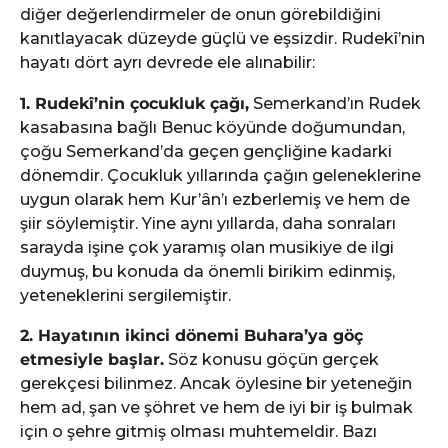
diğer değerlendirmeler de onun görebildiğini
kanıtlayacak düzeyde güçlü ve eşsizdir. Rudekî’nin
hayatı dört ayrı devrede ele alınabilir:
1. Rudekî’nin çocukluk çağı,
Semerkand’ın Rudek
kasabasına bağlı Benuc köyünde doğumundan,
çoğu Semerkand’da geçen gençliğine kadarki
dönemdir. Çocukluk yıllarında çağın geleneklerine
uygun olarak hem Kur’ân’ı ezberlemiş ve hem de
şiir söylemiştir. Yine aynı yıllarda, daha sonraları
sarayda işine çok yaramış olan musikiye de ilgi
duymuş, bu konuda da önemli birikim edinmiş,
yeteneklerini sergilemiştir.
2. Hayatının ikinci dönemi Buhara’ya göç
etmesiyle başlar.
Söz konusu göçün gerçek
gerekçesi bilinmez. Ancak öylesine bir yeteneğin
hem ad, şan ve şöhret ve hem de iyi bir iş bulmak
için o şehre gitmiş olması muhtemeldir. Bazı