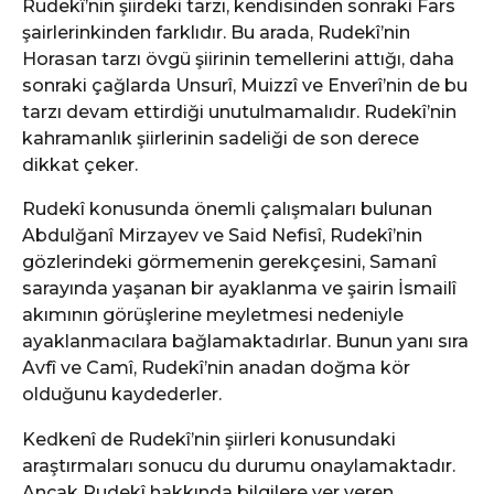
Rudekî’nin şiirdeki tarzı, kendisinden sonraki Fars
şairlerinkinden farklıdır. Bu arada, Rudekî’nin
Horasan tarzı övgü şiirinin temellerini attığı, daha
sonraki çağlarda Unsurî, Muizzî ve Enverî’nin de bu
tarzı devam ettirdiği unutulmamalıdır. Rudekî’nin
kahramanlık şiirlerinin sadeliği de son derece
dikkat çeker.
Rudekî konusunda önemli çalışmaları bulunan
Abdulğanî Mirzayev ve Said Nefisî, Rudekî’nin
gözlerindeki görmemenin gerekçesini, Samanî
sarayında yaşanan bir ayaklanma ve şairin İsmailî
akımının görüşlerine meyletmesi nedeniyle
ayaklanmacılara bağlamaktadırlar. Bunun yanı sıra
Avfî ve Camî, Rudekî’nin anadan doğma kör
olduğunu kaydederler.
Kedkenî de Rudekî’nin şiirleri konusundaki
araştırmaları sonucu du durumu onaylamaktadır.
Ancak Rudekî hakkında bilgilere yer veren