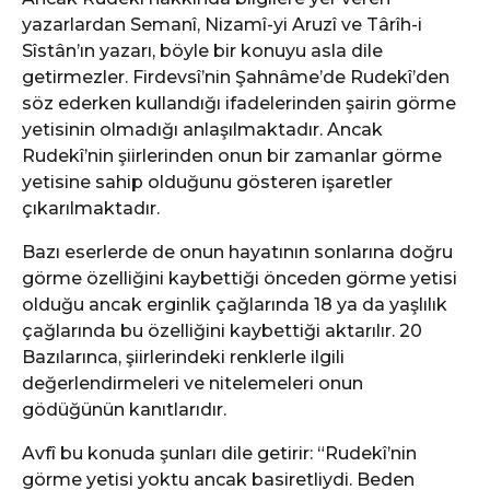
yazarlardan Semanî, Nizamî-yi Aruzî ve Târîh-i
Sîstân’ın yazarı, böyle bir konuyu asla dile
getirmezler. Firdevsî’nin Şahnâme’de Rudekî’den
söz ederken kullandığı ifadelerinden şairin görme
yetisinin olmadığı anlaşılmaktadır. Ancak
Rudekî’nin şiirlerinden onun bir zamanlar görme
yetisine sahip olduğunu gösteren işaretler
çıkarılmaktadır.
Bazı eserlerde de onun hayatının sonlarına doğru
görme özelliğini kaybettiği önceden görme yetisi
olduğu ancak erginlik çağlarında 18 ya da yaşlılık
çağlarında bu özelliğini kaybettiği aktarılır. 20
Bazılarınca, şiirlerindeki renklerle ilgili
değerlendirmeleri ve nitelemeleri onun
gödüğünün kanıtlarıdır.
Avfî bu konuda şunları dile getirir: “Rudekî’nin
görme yetisi yoktu ancak basiretliydi. Beden