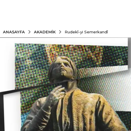
AKADEMIK
ANASAYFA
Rudekî-yi Semerkandî