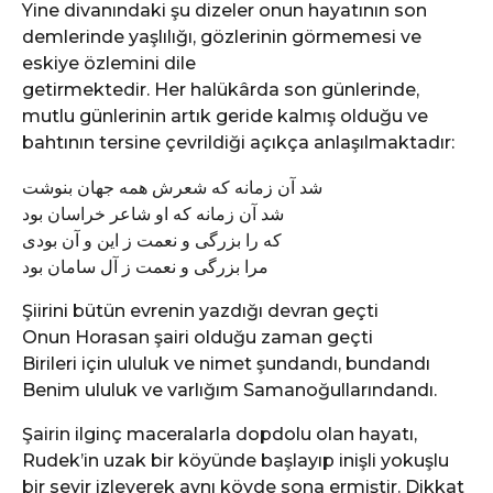
Yine divanındaki şu dizeler onun hayatının son
demlerinde yaşlılığı, gözlerinin görmemesi ve
eskiye özlemini dile
getirmektedir. Her halükârda son günlerinde,
mutlu günlerinin artık geride kalmış olduğu ve
bahtının tersine çevrildiği açıkça anlaşılmaktadır:
شد آن زمانه که شعرش همه جهان بنوشت
شد آن زمانه که او شاعر خراسان بود
که را بزرگی و نعمت ز این و آن بودی
مرا بزرگی و نعمت ز آل سامان بود
Şiirini bütün evrenin yazdığı devran geçti
Onun Horasan şairi olduğu zaman geçti
Birileri için ululuk ve nimet şundandı, bundandı
Benim ululuk ve varlığım Samanoğullarındandı.
Şairin ilginç maceralarla dopdolu olan hayatı,
Rudek’in uzak bir köyünde başlayıp inişli yokuşlu
bir seyir izleyerek aynı köyde sona ermiştir. Dikkat