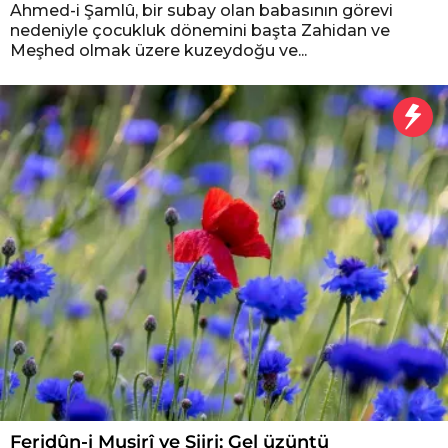
Ahmed-i Şamlû, bir subay olan babasının görevi
nedeniyle çocukluk dönemini başta Zahidan ve
Meşhed olmak üzere kuzeydoğu ve...
Feridûn-i Muşirî ve Şiiri; Gel üzüntü