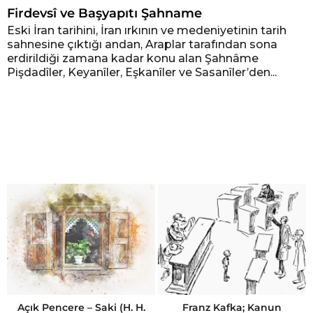
Firdevsî ve Başyapıtı Şahname
Eski İran tarihini, İran ırkının ve medeniyetinin tarih
sahnesine çıktığı andan, Araplar tarafından sona
erdirildiği zamana kadar konu alan Şahnâme
Pişdadîler, Keyanîler, Eşkanîler ve Sasanîler’den...
Açık Pencere – Saki (H. H.
Franz Kafka; Kanun