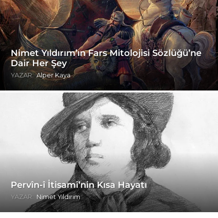
Nimet Yıldırım’ın Fars Mitolojisi Sözlüğü’ne
Dair Her Şey
YAZAR:
Alper Kaya
Pervîn-î İtisamî’nin Kısa Hayatı
YAZAR:
Nimet Yıldırım