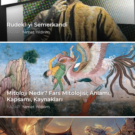
Rudekî-yi Semerkandî
YAZAR:
Nimet Yıldırım
Mitoloji Nedir? Fars Mitolojisi; Anlamı,
Kapsamı, Kaynakları
YAZAR:
Nimet Yıldırım