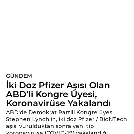
y
ı
l
ö
n
c
e
6
y
ı
l
GÜNDEM
ö
İki Doz Pfizer Aşısı Olan
n
ABD’li Kongre Üyesi,
c
Koronavirüse Yakalandı
e
ABD'de Demokrat Partili Kongre üyesi
Stephen Lynch'in, iki doz Pfizer / BioNTech
aşısı vurulduktan sonra yeni tip
koronavirüse (COVID-19) yakalandığı