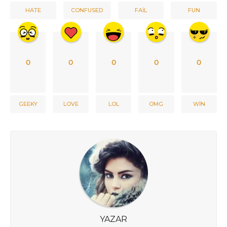
HATE
CONFUSED
FAIL
FUN
0
0
0
0
0
GEEKY
LOVE
LOL
OMG
WIN
YAZAR