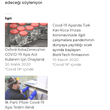
edeceği söyleniyor.
İlgili
Covid-19 Aşısında Türk
Karı-Koca İmzası
Koronavirüsle ilgili
çalışmalara pandeminin
dünyaya yayıldığı ocak
Oxford-AstraZeneca’nın
ayında başlayan
COVID-19 Aşısı Acil
BioNTech firmasının
Kullanım İçin Onaylandı
kurucuları arasında Türk
10 Kasım 2020
30 Aralık 2020
doktorlar da bulunuyor.
"Covid 19" içinde
"Covid 19" içinde
İlk Parti Pfizer Covid-19
Aşısı Teslim Alındı