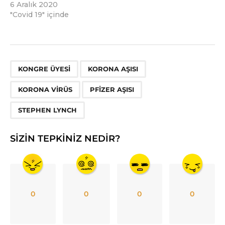
6 Aralık 2020
"Covid 19" içinde
,
,
,
,
KONGRE ÜYESI
KORONA AŞISI
KORONA VIRÜS
PFIZER AŞISI
STEPHEN LYNCH
SIZIN TEPKINIZ NEDIR?
0
0
0
0