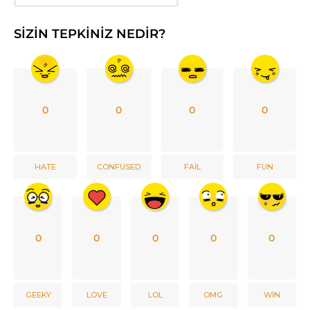
SIZIN TEPKINIZ NEDIR?
0
0
0
0
HATE
CONFUSED
FAIL
FUN
0
0
0
0
0
GEEKY
LOVE
LOL
OMG
WIN