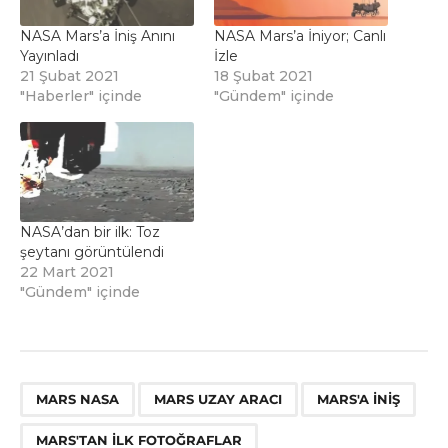
NASA Mars’a İniş Anını
NASA Mars’a İniyor; Canlı
Yayınladı
İzle
21 Şubat 2021
18 Şubat 2021
"Haberler" içinde
"Gündem" içinde
NASA’dan bir ilk: Toz
şeytanı görüntülendi
22 Mart 2021
"Gündem" içinde
,
,
,
MARS NASA
MARS UZAY ARACI
MARS'A INIŞ
MARS'TAN ILK FOTOĞRAFLAR