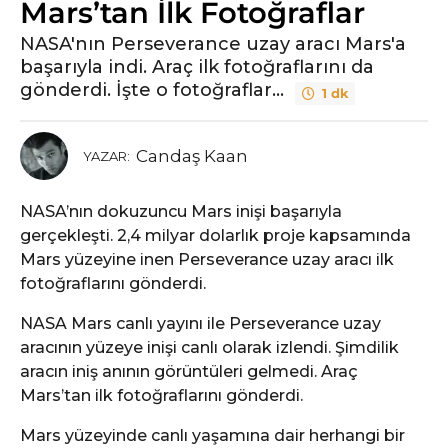
Mars’tan İlk Fotoğraflar
y
ı
NASA'nın Perseverance uzay aracı Mars'a
l
başarıyla indi. Araç ilk fotoğraflarını da
ö
gönderdi. İşte o fotoğraflar...
1 dk
n
c
e
Candaş Kaan
YAZAR:
5
y
NASA’nın dokuzuncu Mars inişi başarıyla
ı
gerçekleşti. 2,4 milyar dolarlık proje kapsamında
l
Mars yüzeyine inen Perseverance uzay aracı ilk
ö
fotoğraflarını gönderdi.
n
c
NASA Mars canlı yayını ile Perseverance uzay
e
aracının yüzeye inişi canlı olarak izlendi. Şimdilik
aracın iniş anının görüntüleri gelmedi. Araç
Mars’tan ilk fotoğraflarını gönderdi.
Mars yüzeyinde canlı yaşamına dair herhangi bir