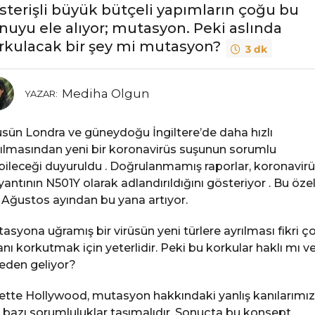
sterişli büyük bütçeli yapımların çoğu bu
nuyu ele alıyor; mutasyon. Peki aslında
rkulacak bir şey mi mutasyon?
3 dk
Mediha Olgun
YAZAR:
üsün Londra ve güneydoğu İngiltere’de daha hızlı
ılmasından yeni bir koronavirüs suşunun sorumlu
bileceği duyuruldu . Doğrulanmamış raporlar, koronavir
yantının N501Y olarak adlandırıldığını gösteriyor . Bu öze
, Ağustos ayından bu yana artıyor.
asyona uğramış bir virüsün yeni türlere ayrılması fikri ç
anı korkutmak için yeterlidir. Peki bu korkular haklı mı v
eden geliyor?
ette Hollywood, mutasyon hakkındaki yanlış kanılarımız
n bazı sorumluluklar taşımalıdır. Sonuçta bu konsept,