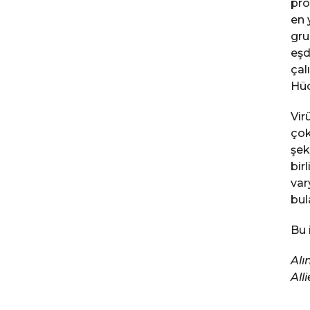
pro
en 
gru
eşd
çal
Hüc
Vir
çok
şek
bir
var
bul
Bu 
Alı
All