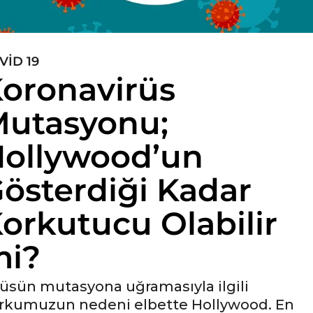
VID 19
oronavirüs
utasyonu;
ollywood’un
österdiği Kadar
orkutucu Olabilir
mi?
rüsün mutasyona uğramasıyla ilgili
rkumuzun nedeni elbette Hollywood. En