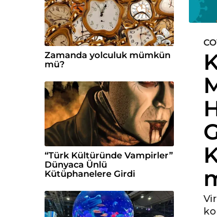
CO
6
K
Zamanda yolculuk mümkün
y
mü?
ı
M
l
ö
H
n
c
G
e
6
K
y
“Türk Kültüründe Vampirler”
ı
Dünyaca Ünlü
l
Kütüphanelere Girdi
ö
n
Vi
c
ko