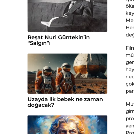
ölü
kay
Men
Her
değ
Reşat Nuri Güntekin’in
“Salgın”ı
Fil
müm
gen
hay
ned
çok
par
Uzayda ilk bebek ne zaman
Mut
doğacak?
gir
pro
yem
Pro