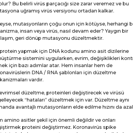
olur? Bu belirli virüs parçacığı size zarar veremez ve bu
asyona uğramış virüs versiyonu ortadan kalkar.
eyse, mutasyonların çoğu onun için kötüyse, herhangi b
anizma, insan veya virüs, nasıl devam eder? Yaygın bir
laşım, geri dönüp mutasyonu düzeltmektir.
 protein yapmak için DNA kodunu amino asit dizilerine
üştürme sistemini uygularken, evrim, değişiklikleri kont
ek için bazı adımlar atar. Hem insanlar hem de
onavirüslerin DNA / RNA şablonları için düzeltme
anizmaları vardır.
evrimsel düzeltme, proteinleri değiştirecek ve virüsü
elleyecek “hataları” düzeltmek için var. Düzeltme aynı
anda avantajlı mutasyonların elde edilme hızını da azalt
 amino asitler şekil için önemli değildir ve onları
iştirmek proteini değiştirmez. Koronavirüs spike