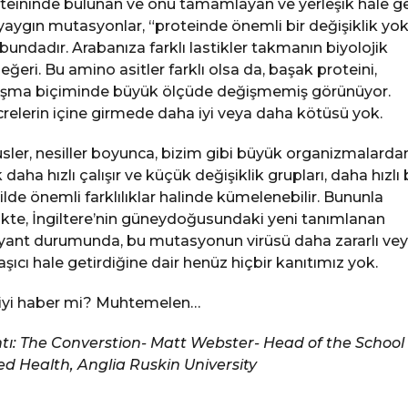
teininde bulunan ve onu tamamlayan ve yerleşik hale g
yaygın mutasyonlar, “proteinde önemli bir değişiklik yok
bundadır. Arabanıza farklı lastikler takmanın biyolojik
eğeri. Bu amino asitler farklı olsa da, başak proteini,
ışma biçiminde büyük ölçüde değişmemiş görünüyor.
relerin içine girmede daha iyi veya daha kötüsü yok.
üsler, nesiller boyunca, bizim gibi büyük organizmalarda
 daha hızlı çalışır ve küçük değişiklik grupları, daha hızlı 
ilde önemli farklılıklar halinde kümelenebilir. Bununla
likte, İngiltere’nin güneydoğusundaki yeni tanımlanan
yant durumunda, bu mutasyonun virüsü daha zararlı ve
aşıcı hale getirdiğine dair henüz hiçbir kanıtımız yok.
iyi haber mi? Muhtemelen…
ntı: The Converstion- Matt Webster- Head of the School 
ied Health, Anglia Ruskin University