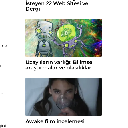
İsteyen 22 Web Sitesi ve
Dergi
ince
Uzaylıların varlığı: Bilimsel
a
araştırmalar ve olasılıklar
ı
zü
Awake film incelemesi
ini