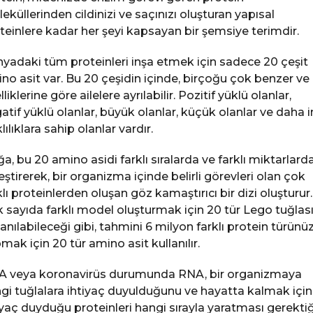
eküllerinden cildinizi ve saçınızı oluşturan yapısal
teinlere kadar her şeyi kapsayan bir şemsiye terimdir.
yadaki tüm proteinleri inşa etmek için sadece 20 çeşit
no asit var. Bu 20 çeşidin içinde, birçoğu çok benzer ve
liklerine göre ailelere ayrılabilir. Pozitif yüklü olanlar,
atif yüklü olanlar, büyük olanlar, küçük olanlar ve daha 
lılıklara sahip olanlar vardır.
a, bu 20 amino asidi farklı sıralarda ve farklı miktarlard
leştirerek, bir organizma içinde belirli görevleri olan çok
klı proteinlerden oluşan göz kamaştırıcı bir dizi oluşturur.
 sayıda farklı model oluşturmak için 20 tür Lego tuğlas
lanılabileceği gibi, tahmini 6 milyon farklı protein türünü
mak için 20 tür amino asit kullanılır.
 veya koronavirüs durumunda RNA, bir organizmaya
gi tuğlalara ihtiyaç duyulduğunu ve hayatta kalmak için
iyaç duyduğu proteinleri hangi sırayla yaratması gerektiğ