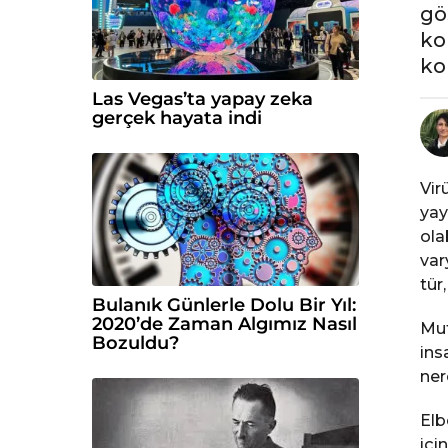
e
gö
ko
ko
Las Vegas’ta yapay zeka
gerçek hayata indi
Vir
yay
ola
var
tür
Bulanık Günlerle Dolu Bir Yıl:
2020’de Zaman Algımız Nasıl
Mut
Bozuldu?
ins
ner
Elb
içi