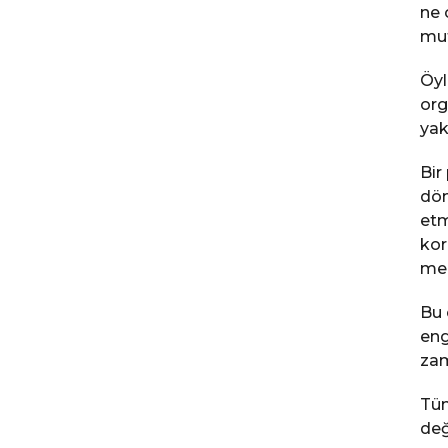
ne 
mut
Öyl
org
yak
Bir
dön
etm
kor
mek
Bu 
eng
zam
Tüm
değ