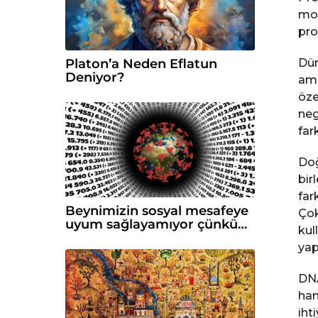
mol
pro
Dün
Platon’a Neden Eflatun
Deniyor?
ami
özel
neg
fark
Doğ
bir
far
Beynimizin sosyal mesafeye
Çok
uyum sağlayamıyor çünkü…
kul
yap
DNA
han
iht