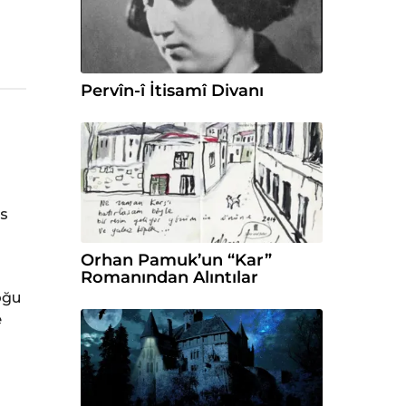
Pervîn-î İtisamî Divanı
üs
l
Orhan Pamuk’un “Kar”
Romanından Alıntılar
oğu
e