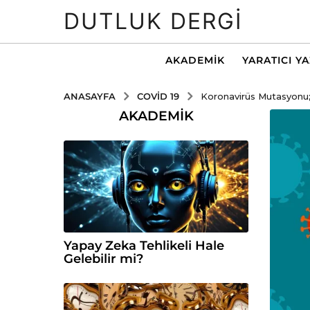
DUTLUK DERGI
AKADEMIK
YARATICI Y
COVID 19
ANASAYFA
Koronavirüs Mutasyonu;
AKADEMIK
Yapay Zeka Tehlikeli Hale
Gelebilir mi?