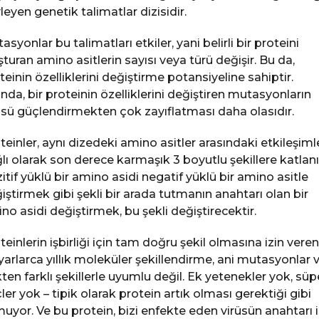
leyen genetik talimatlar dizisidir.
asyonlar bu talimatları etkiler, yani belirli bir proteini
şturan amino asitlerin sayısı veya türü değişir. Bu da,
teinin özelliklerini değiştirme potansiyeline sahiptir.
ında, bir proteinin özelliklerini değiştiren mutasyonların
üsü güçlendirmekten çok zayıflatması daha olasıdır.
teinler, aynı dizedeki amino asitler arasındaki etkileşiml
lı olarak son derece karmaşık 3 boyutlu şekillere katlanı
itif yüklü bir amino asidi negatif yüklü bir amino asitle
iştirmek gibi şekli bir arada tutmanın anahtarı olan bir
no asidi değiştirmek, bu şekli değiştirecektir.
teinlerin işbirliği için tam doğru şekil olmasına izin veren
yarlarca yıllık moleküler şekillendirme, ani mutasyonlar 
ten farklı şekillerle uyumlu değil. Ek yetenekler yok, süp
ler yok – tipik olarak protein artık olması gerektiği gibi
uyor. Ve bu protein, bizi enfekte eden virüsün anahtarı 