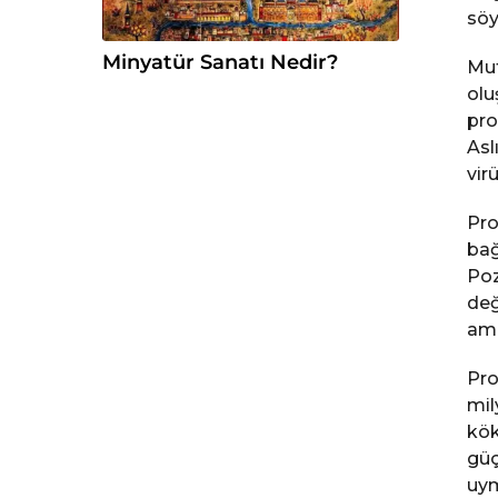
söy
Minyatür Sanatı Nedir?
Mut
olu
pro
Asl
vir
Pro
bağ
Poz
değ
ami
Pro
mil
kök
güç
uym