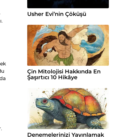
Usher Evi’nin Çöküşü
-
.
çek
Çin Mitolojisi Hakkında En
Bu
Şaşırtıcı 10 Hikâye
zda
.
Denemelerinizi Yayınlamak