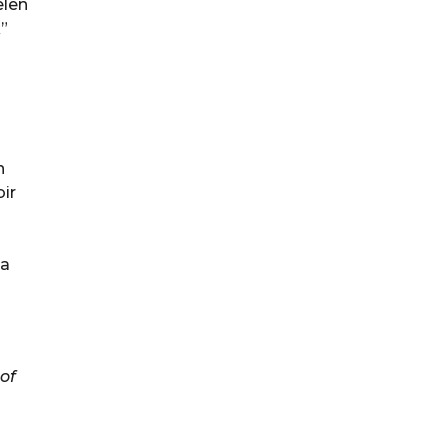
elen
”
n
bir
ya
of