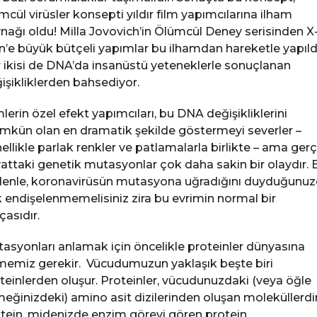
mcül virüsler konsepti yıldır film yapımcılarına ilham
nağı oldu! Milla Jovovich’in Ölümcül Deney serisinden X
’e büyük bütçeli yapımlar bu ilhamdan hareketle yapıldı
 ikisi de DNA’da insanüstü yeteneklerle sonuçlanan
işikliklerden bahsediyor.
mlerin özel efekt yapımcıları, bu DNA değişikliklerini
kün olan en dramatik şekilde göstermeyi severler –
ellikle parlak renkler ve patlamalarla birlikte – ama ger
attaki genetik mutasyonlar çok daha sakin bir olaydır. 
enle, koronavirüsün mutasyona uğradığını duyduğunu
 endişelenmemelisiniz zira bu evrimin normal bir
çasıdır.
asyonları anlamak için öncelikle proteinler dünyasına
memiz gerekir. Vücudumuzun yaklaşık beşte biri
teinlerden oluşur. Proteinler, vücudunuzdaki (veya öğle
eğinizdeki) amino asit dizilerinden oluşan moleküllerdir
tein, midenizde enzim görevi gören protein