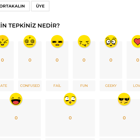
ORTAKALIN
ÜYE
ZIN TEPKINIZ NEDIR?
0
0
0
0
0
0
ATE
CONFUSED
FAIL
FUN
GEEKY
LO
0
0
0