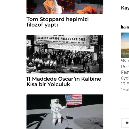
Ka
Tom Stoppard hepimizi
filozof yaptı
İlgili
58. 
Port
Fest
üyel
11 Maddede Oscar’ın Kalbine
13 E
Kısa bir Yolculuk
"Ha
A