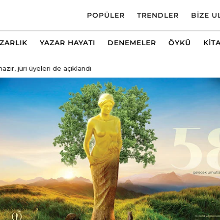
POPÜLER
TRENDLER
BIZE U
AZARLIK
YAZAR HAYATI
DENEMELER
ÖYKÜ
KIT
hazır, jüri üyeleri de açıklandı