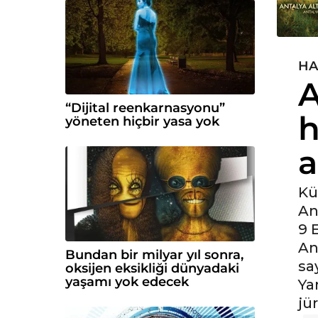
HA
5
A
y
ı
“Dijital reenkarnasyonu”
h
l
yöneten hiçbir yasa yok
ö
a
n
c
e
Kü
5
An
y
9 
ı
An
Bundan bir milyar yıl sonra,
l
sa
oksijen eksikliği dünyadaki
ö
yaşamı yok edecek
Ya
n
jür
c