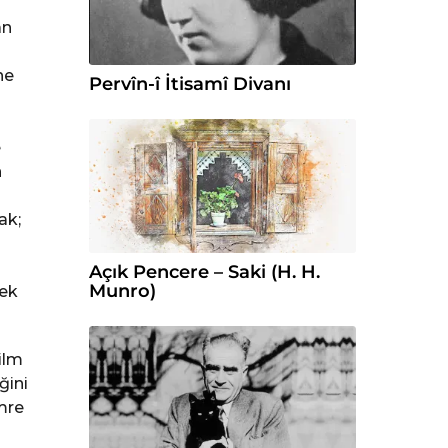
an
ne
Pervîn-î İtisamî Divanı
e
n
ak;
Açık Pencere – Saki (H. H.
Munro)
cek
ilm
ğini
mre