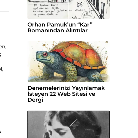
Orhan Pamuk’un “Kar”
Romanından Alıntılar
en,
;
l,
Denemelerinizi Yayınlamak
İsteyen 22 Web Sitesi ve
Dergi
k