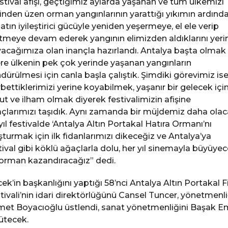
stival afişi, geçtiğimiz aylarda yaşanan ve tüm ülkemizi
inden üzen orman yangınlarının yarattığı yıkımın ardınd
atın iyileştirici gücüyle yeniden yeşermeye, el ele verip
tmeye devam ederek yangının elimizden aldıklarını yeri
acağımıza olan inançla hazırlandı. Antalya başta olmak
re ülkenin pek çok yerinde yaşanan yangınların
dürülmesi için canla başla çalıştık. Şimdiki görevimiz is
bettiklerimizi yerine koyabilmek, yaşanır bir gelecek içi
t ve ilham olmak diyerek festivalimizin afişine
çlarımızı taşıdık. Aynı zamanda bir müjdemiz daha olac
yıl festivalde ‘Antalya Altın Portakal Hatıra Ormanı’nı
şturmak için ilk fidanlarımızı dikeceğiz ve Antalya’ya
tival gibi köklü ağaçlarla dolu, her yıl sinemayla büyüye
 orman kazandıracağız” dedi.
ek’in başkanlığını yaptığı 58’nci Antalya Altın Portakal F
tivali’nin idari direktörlüğünü Cansel Tuncer, yönetmenli
et Boyacıoğlu üstlendi, sanat yönetmenliğini Başak E
ütecek.