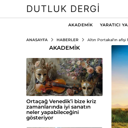
DUTLUK DERGI
AKADEMIK
YARATICI Y
HABERLER
ANASAYFA
Altın Portakal'ın afişi 
AKADEMIK
Ortaçağ Venedik’i bize kriz
zamanlarında iyi sanatın
neler yapabileceğini
gösteriyor