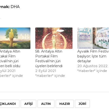
ynak:
DHA
Antalya Altın
58. Antalya Altın
Ayvalık Film Festiva
akal Film
Portakal Film
başlıyor; İşte tüm
ivali’nin jüri
Festivali’nin jüri
detaylar
eri belli oldu
üyeleri belirlendi
20 Ağustos 2022
ylül 2021
2 Eylül 2021
"Haberler" içinde
berler" içinde
"Haberler" içinde
,
,
,
,
,
,
ÇIKLANDI
AFIŞI
ALTIN
HAZIR
JÜRI