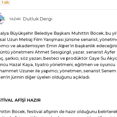
1 dk
Dutluk Dergi
YAZAR:
alya Büyükşehir Belediye Başkanı Muhittin Böcek, bu yıl
sal Uzun Metraj Film Yarışması jürisine senarist, yönetm
ımcı ve akademisyen Emin Alper’in başkanlık edeceğini
üntü yönetmeni Ahmet Sesigürgil, yazar, senarist Ayfer
ç, şarkıcı, söz yazarı, besteci ve prodüktör Gaye Su Akyo
ncu Hazal Kaya, tiyatro yönetmeni, eğitmen ve oyuncu
ammet Uzuner ile yapımcı, yönetmen, senarist Senem
en’in jürinin diğer üyeleri olduğunu açıkladı.
TİVAL AFİŞİ HAZIR
ittin Böcek, festival afişinin de hazır olduğunu belirtere