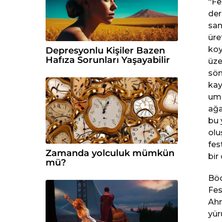
“Fe
der
san
üre
koy
Depresyonlu Kişiler Bazen
Hafıza Sorunları Yaşayabilir
üze
sön
kay
umu
ağa
bu 
olu
fes
Zamanda yolculuk mümkün
bir
mü?
Böc
Fes
Ahm
yür