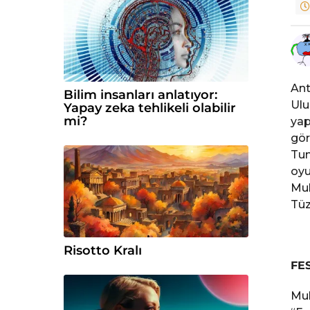
e
Ant
Bilim insanları anlatıyor:
Ulu
Yapay zeka tehlikeli olabilir
mi?
yap
gör
Tun
oyu
Muh
Tüz
Risotto Kralı
FES
Muh