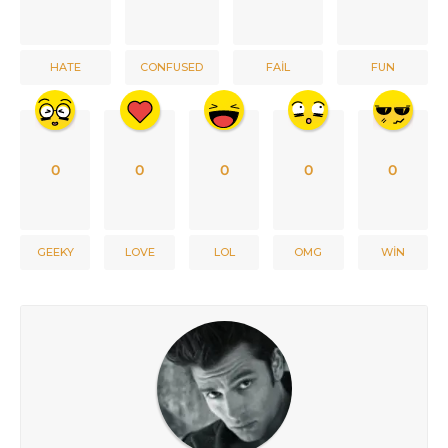
HATE
CONFUSED
FAIL
FUN
0
0
0
0
0
GEEKY
LOVE
LOL
OMG
WIN