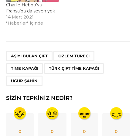
Charlie Hebdo’yu
Fransa’da da seven yok
14 Mart 2021
"Haberler" içinde
,
,
,
,
AŞIYI BULAN ÇIFT
ÖZLEM TÜRECI
TIME KAPAĞI
TÜRK ÇIFT TIME KAPAĞI
UĞUR ŞAHIN
SIZIN TEPKINIZ NEDIR?
0
0
0
0