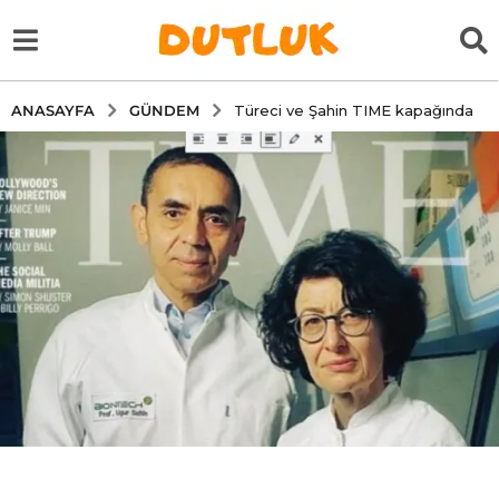
GÜNDEM
ANASAYFA
Türeci ve Şahin TIME kapağında
6