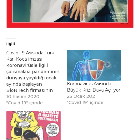
İlgili
Covid-19 Aşısında Türk
Karı-Koca İmzası
Koronavirüsle ilgili
çalışmalara pandeminin
dünyaya yayıldığı ocak
Koronavirüs Aşısında
ayında başlayan
Büyük Kriz; Dava Açılıyor
BioNTech firmasının
25 Ocak 2021
kurucuları arasında Türk
10 Kasım 2020
"Covid 19" içinde
doktorlar da bulunuyor.
"Covid 19" içinde