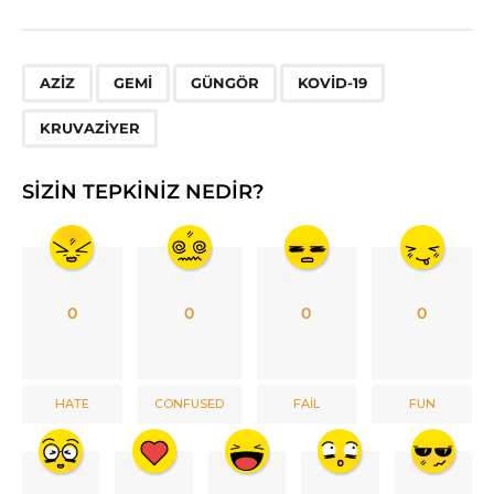
,
,
,
,
AZIZ
GEMI
GÜNGÖR
KOVID-19
KRUVAZIYER
SIZIN TEPKINIZ NEDIR?
0
0
0
0
HATE
CONFUSED
FAIL
FUN