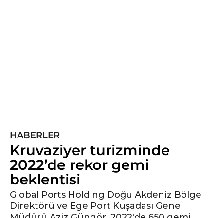
y
ı
l
ö
n
c
e
5
y
ı
l
HABERLER
ö
Kruvaziyer turizminde
n
c
2022’de rekor gemi
e
beklentisi
Global Ports Holding Doğu Akdeniz Bölge
Direktörü ve Ege Port Kuşadası Genel
Müdürü Aziz Güngör, 2022'de 650 gemi