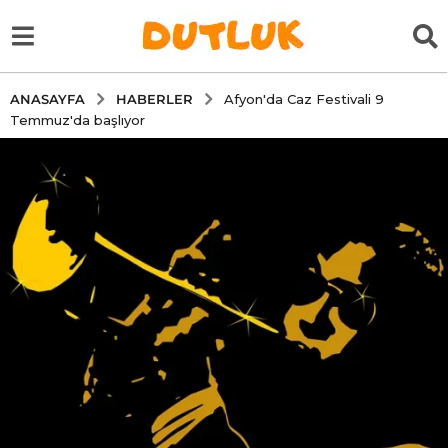
HABERLER
ANASAYFA
Afyon'da Caz Festivali 9
Temmuz'da başlıyor