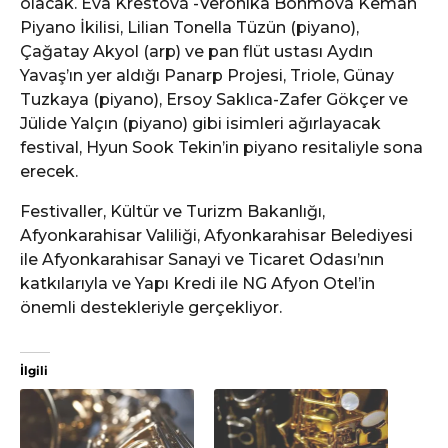
olacak. Eva Krestová -Veronika Böhmová Keman
Piyano İkilisi, Lilian Tonella Tüzün (piyano),
Çağatay Akyol (arp) ve pan flüt ustası Aydın
Yavaş’ın yer aldığı Panarp Projesi, Triole, Günay
Tuzkaya (piyano), Ersoy Saklıca-Zafer Gökçer ve
Jülide Yalçın (piyano) gibi isimleri ağırlayacak
festival, Hyun Sook Tekin’in piyano resitaliyle sona
erecek.
Festivaller, Kültür ve Turizm Bakanlığı,
Afyonkarahisar Valiliği, Afyonkarahisar Belediyesi
ile Afyonkarahisar Sanayi ve Ticaret Odası’nın
katkılarıyla ve Yapı Kredi ile NG Afyon Otel’in
önemli destekleriyle gerçekliyor.
İlgili