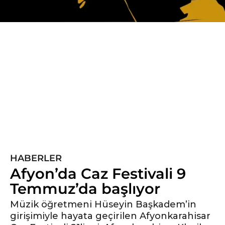
5
y
ı
l
ö
n
c
e
5
y
HABERLER
ı
Afyon’da Caz Festivali 9
l
ö
Temmuz’da başlıyor
n
Müzik öğretmeni Hüseyin Başkadem’in
c
girişimiyle hayata geçirilen Afyonkarahisar
e