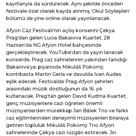
kayıtlarıyla da sürdürecek. Aynı şekilde önceden
festivale özel olarak kayda alınmış ‘Okul Söyleşileri’
bölümü de yine online olarak yayınlanacak.
Afyon Caz Festivali’nin açılış konserini Çekya
Prag’dan gelen Lucia Bakaiova Kuartet, 28
Haziran’da NG Afyon Hotel bahçesinde
gerçekleştirecek. YouTube’dan da yayın lanacak
konserde, Prag caz sahnelerinin yakından tanıdığı
Bakaiova’ya, piyanoda Mikuláš Pokorný,
kontrbasta Martin Gerla ve davulda Ivan Audes
eşlik edecek. Festivalde Prag-Afyon şehirleri
arasındaki müzik dostluğunun da 16. yılı
kutlanacak. Prag’tan gelen David Kudrna Kuartet,
genç müzisyenlere cazı öğreten önemli
müzisyenlerden mürekkep Jan Bálek Trio ve farklı
caz eğilimlerinden deneyimli müzisyenleri biraraya
getiren topluluk Mikuláš Pokorný Trio Afyon
sahnelerinde Çekya cazı rüzgârı estirecek. Jiri