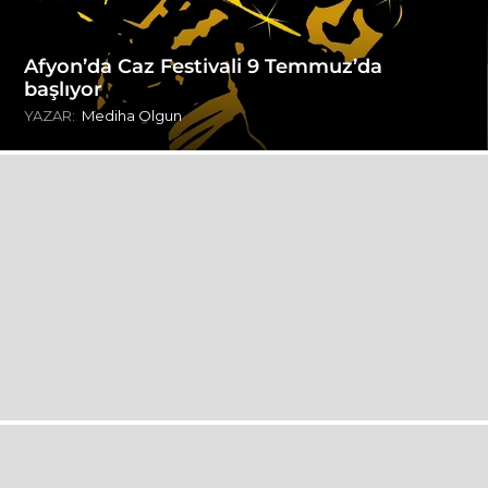
Afyon’da Caz Festivali 9 Temmuz’da
başlıyor
YAZAR:
Mediha Olgun