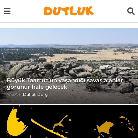
Büyük Taarruz’un yaşandığı savaş alanları
görünür hale gelecek
YAZAR:
Dutluk Dergi