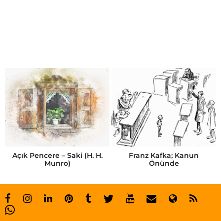
A
f
y
o
n
k
a
r
a
h
Açık Pencere – Saki (H. H.
Franz Kafka; Kanun
Munro)
Önünde
i
s
a
r