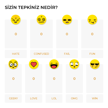
SIZIN TEPKINIZ NEDIR?
0
0
0
0
HATE
CONFUSED
FAIL
FUN
0
0
0
0
0
GEEKY
LOVE
LOL
OMG
WIN