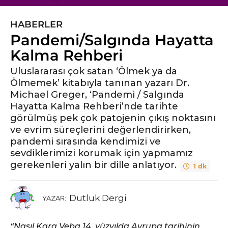
HABERLER
5
Pandemi/Salgında Hayatta
y
ı
Kalma Rehberi
l
Uluslararası çok satan ‘Ölmek ya da
ö
Ölmemek’ kitabıyla tanınan yazarı Dr.
n
Michael Greger, ‘Pandemi / Salgında
c
Hayatta Kalma Rehberi’nde tarihte
e
görülmüş pek çok patojenin çıkış noktasını
5
ve evrim süreçlerini değerlendirirken,
y
pandemi sırasında kendimizi ve
ı
sevdiklerimizi korumak için yapmamız
l
gerekenleri yalın bir dille anlatıyor.
1 dk
ö
n
c
Dutluk Dergi
YAZAR:
e
“Nasıl Kara Veba 14. yüzyılda Avrupa tarihinin