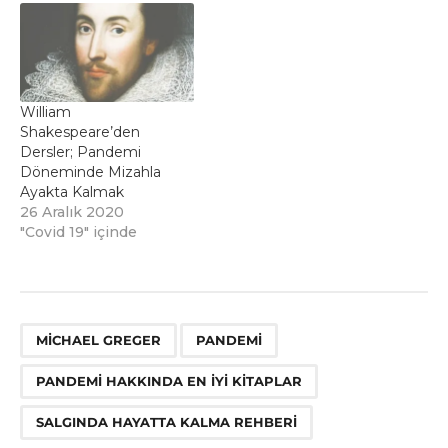
William
Shakespeare’den
Dersler; Pandemi
Döneminde Mizahla
Ayakta Kalmak
26 Aralık 2020
"Covid 19" içinde
,
,
,
MICHAEL GREGER
PANDEMI
PANDEMI HAKKINDA EN IYI KITAPLAR
SALGINDA HAYATTA KALMA REHBERI