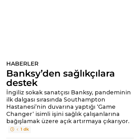
ı
l
ö
n
c
e
5
y
HABERLER
ı
Banksy’den sağlıkçılara
l
ö
destek
n
İngiliz sokak sanatçısı Banksy, pandeminin
c
ilk dalgası sırasında Southampton
e
Hastanesi’nin duvarına yaptığı ‘Game
Changer‘ isimli işini sağlık çalışanlarına
bağışlamak üzere açık artırmaya çıkarıyor.
1 dk