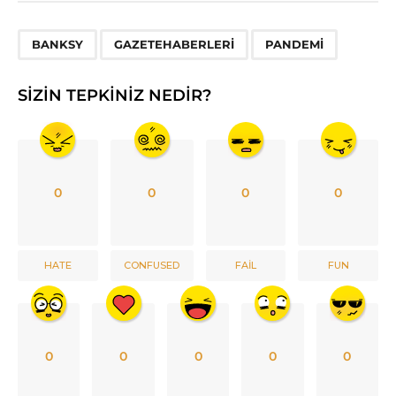
,
,
BANKSY
GAZETEHABERLERI
PANDEMI
SIZIN TEPKINIZ NEDIR?
0
0
0
0
HATE
CONFUSED
FAIL
FUN
0
0
0
0
0